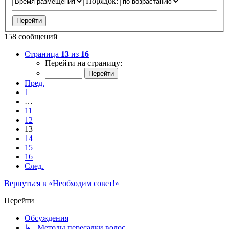
Порядок:
158 сообщений
Страница
13
из
16
Перейти на страницу:
Пред.
1
…
11
12
13
14
15
16
След.
Вернуться в «Необходим совет!»
Перейти
Обсуждения
↳ Методы пересадки волос