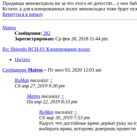
Продавцы миноксидила ни за что этого не допустят... у них ба
Кстати, а для клонированных волос миноксидил тоже будет н
Вернуться к началу
Matros
Сообщения:
282
Зарегистрирован:
Ср фев 28, 2018 11:44 pm
Re: Shiseido RCH-01 Клонирование волос
Цитата
Сообщение
Matros
»
Пт июл 03, 2020 12:03 am
RuMan
писал(а):
↑
Сб апр 27, 2019 9:30 pm
Matros
писал(а):
↑
Пн апр 22, 2019 8:33 pm
RuMan
писал(а):
↑
Сб мар 30, 2019 7:53 pm
Радует, что достойные врачи держат руку на п
выбирать врача, которому доверишь провести