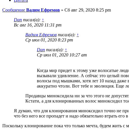
Цитата
Сообщение
Вадим Ефремов
»
Сб авг 29, 2020 8:25 pm
Dan
писал(а):
↑
Вс авг 16, 2020 11:31 pm
Вадим Ефремов
писал(а):
↑
Ср июл 01, 2020 8:23 pm
Dan
писал(а):
↑
Ср июл 01, 2020 10:27 am
Когда мир придет к этому уже волосатые люди
вызывали удивление. А сейчас это целый пово
волосы под мышками, хотя лет 10 назад даже в
аккуратно чтоли. Вот тебе и эволюция. Еще ле
Продавцы миноксидила ни за что этого не допустят.
Кстати, а для клонированных волос миноксидил то
Я думаю, что для клонирования миноксидил точно не при
что без него все пропадет и надо обязательно втрать его 
Поскольку клонирование пока что только мечта, будем жить с м