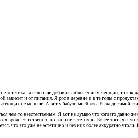
не эстетика...а если еще добавить облысение у женщин, то как 
й зависит и от питания. Я рос в деревне и в те годы с продукт
еющих не меньше. А вот у бабули моей коса была до самой старо
аться чем-то неестественым. Я вот не думаю что когдато давно 
я вроде естественно, но типа не эстетично. Более того, я сам 
ется, что это уже не эстетично и без них более аккуратно чтоли.