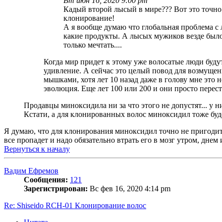
Вт июн 16, 2020 9:00 pm
Кадый второй лысый в мире??? Вот это точно б
клонирование!
А я вообще думаю что глобальная проблема с 
какие продукты. А лысых мужиков везде было 
только мечтать....
Когда мир придет к этому уже волосатые люди буду
удивление. А сейчас это целый повод для возмущени
мышками, хотя лет 10 назад даже в голову мне это н
эволюция. Еще лет 100 или 200 и они просто перест
Продавцы миноксидила ни за что этого не допустят... у 
Кстати, а для клонированных волос миноксидил тоже бу
Я думаю, что для клонирования миноксидил точно не пригодитс
все пропадет и надо обязательно втрать его в мозг утром, днем
Вернуться к началу
Вадим Ефремов
Сообщения:
121
Зарегистрирован:
Вс фев 16, 2020 4:14 pm
Re: Shiseido RCH-01 Клонирование волос