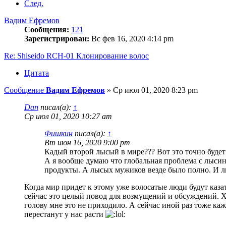
След.
Вадим Ефремов
Сообщения:
121
Зарегистрирован:
Вс фев 16, 2020 4:14 pm
Re: Shiseido RCH-01 Клонирование волос
Цитата
Сообщение
Вадим Ефремов
»
Ср июл 01, 2020 8:23 pm
Dan
писал(а):
↑
Ср июл 01, 2020 10:27 am
Фишкин
писал(а):
↑
Вт июн 16, 2020 9:00 pm
Кадый второй лысый в мире??? Вот это точно будет 
А я вообще думаю что глобальная проблема с лысино
продукты. А лысых мужиков везде было полно. И лыс
Когда мир придет к этому уже волосатые люди будут каз
сейчас это целый повод для возмущений и обсуждений. Хот
голову мне это не приходило. А сейчас иной раз тоже каж
перестанут у нас расти