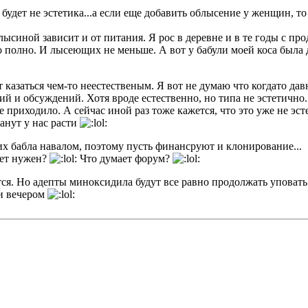
удет не эстетика...а если еще добавить облысение у женщин, то 
лысиной зависит и от питания. Я рос в деревне и в те годы с пр
полно. И лысеющих не меньше. А вот у бабули моей коса была д
т казаться чем-то неестественым. Я вот не думаю что когдато 
й и обсуждений. Хотя вроде естественно, но типа не эстетично.
е приходило. А сейчас иной раз тоже кажется, что это уже не эст
анут у нас расти
них бабла навалом, поэтому пусть финансруют и клонирование...
дет нужен?
Что думает форум?
я. Но адепты миноксидила будут все равно продолжать уповать т
 и вечером