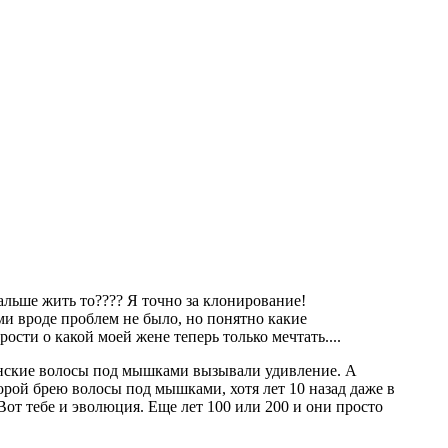
дальше жить то???? Я точно за клонирование!
ами вроде проблем не было, но понятно какие
сти о какой моей жене теперь только мечтать....
женские волосы под мышками вызывали удивление. А
порой брею волосы под мышками, хотя лет 10 назад даже в
 Вот тебе и эволюция. Еще лет 100 или 200 и они просто