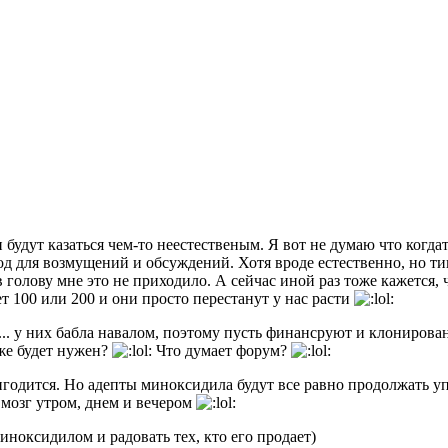
 будут казаться чем-то неестественым. Я вот не думаю что ког
д для возмущений и обсуждений. Хотя вроде естественно, но тип
 голову мне это не приходило. А сейчас иной раз тоже кажется, ч
т 100 или 200 и они просто перестанут у нас расти
.. у них бабла навалом, поэтому пусть финансруют и клонирован
же будет нужен?
Что думает форум?
годится. Но адепты миноксидила будут все равно продолжать упо
в мозг утром, днем и вечером
иноксидилом и радовать тех, кто его продает)