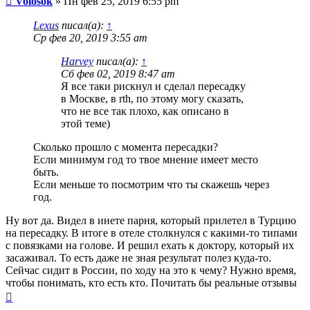
Volosok
»
Пн фев 25, 2019 6:55 pm
Lexus
писал(а):
↑
Ср фев 20, 2019 3:55 am
Harvey
писал(а):
↑
Сб фев 02, 2019 8:47 am
Я все таки рискнул и сделал пересадку
в Москве, в rth, по этому могу сказать,
что не все так плохо, как описано в
этой теме)
Сколько прошло с момента пересадки?
Если минимум год то твое мнение имеет место
быть.
Если меньше то посмотрим что ты скажешь через
год.
Ну вот да. Видел в инете парня, который прилетел в Турцию
на пересадку. В итоге в отеле столкнулся с какими-то типами
с повязками на голове. И решил ехать к доктору, который их
засаживал. То есть даже не зная результат полез куда-то.
Сейчас сидит в России, по ходу на это к чему? Нужно время,
чтобы понимать, кто есть кто. Почитать бы реальные отзывы
Вернуться
к