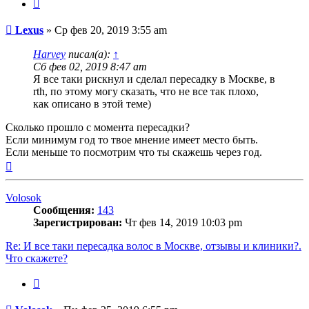
Цитата
Сообщение
Lexus
»
Ср фев 20, 2019 3:55 am
Harvey
писал(а):
↑
Сб фев 02, 2019 8:47 am
Я все таки рискнул и сделал пересадку в Москве, в
rth, по этому могу сказать, что не все так плохо,
как описано в этой теме)
Сколько прошло с момента пересадки?
Если минимум год то твое мнение имеет место быть.
Если меньше то посмотрим что ты скажешь через год.
Вернуться
к
началу
Volosok
Сообщения:
143
Зарегистрирован:
Чт фев 14, 2019 10:03 pm
Re: И все таки пересадка волос в Москве, отзывы и клиники?.
Что скажете?
Цитата
Сообщение