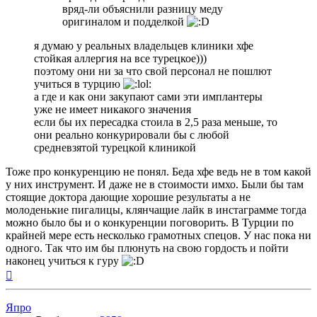
вряд-ли объяснили разницу меду
оригиналом и подделкой
я думаю у реальных владельцев клиники хфе
стойкая аллергия на все турецкое)))
поэтому они ни за что свой персонал не пошлют
учиться в турцию
а где и как они закупают сами эти имплантеры
уже не имеет никакого значения
если бы их пересадка стоила в 2,5 раза меньше, то
они реально конкурировали бы с любой
средневзятой турецкой клиникой
Тоже про конкуренцию не понял. Беда хфе ведь не в том какой
у них инструмент. И даже не в стоимости имхо. Были бы там
стоящие доктора дающие хорошие результаты а не
молоденькие пигалицы, клянчащие лайк в инстаграмме тогда
можно было бы и о конкуренции поговорить. В Турции по
крайней мере есть несколько грамотных спецов. У нас пока ни
одного. Так что им бы плюнуть на свою гордость и пойти
наконец учиться к гуру
Вернуться
к
началу
Япро