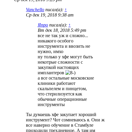
Vanchello
писал(а):
↑
Ср дек 19, 2018 9:38 am
Япро
писал(а):
↑
Вт дек 18, 2018 5:49 pm
все не так уж и сложно...
никакого особого
инструмента и ввозить не
нужно, имхо
ну только у хфе могут быть
некотрые сложности с
закупкой настоящих
имплантеров
а все остальные московские
клиники работают
скальпелем и пинцетом,
что стерилизуется как
обычные операционные
инструменты
Ты думаешь хфе закупает хороший
инструмент? Чот сомневаюсь я. Они ж
все наверно обучение в Стамбуле
проходили трехдневное. А там им