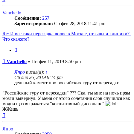
к
началу
Vanchello
Сообщения:
257
Зарегистрирован:
Ср фев 28, 2018 11:41 pm
Re: И все таки пересадка волос в Москве, отзывы и клиники?.
Что скажете?
Цитата
Сообщение
Vanchello
»
Пн фев 11, 2019 8:50 pm
Япро
писал(а):
↑
Сб янв 26, 2019 9:14 pm
дельный камент про российских гуру от пересадки
"Российские гуру от пересадки" ??? Ска, ты мне на ночь прям
мозги вывернул. У меня от этого сочетания слов случился как
модна щаз выражаться "когнитивный диссонанс"
ЖЖешь
Вернуться
к
началу
Япро