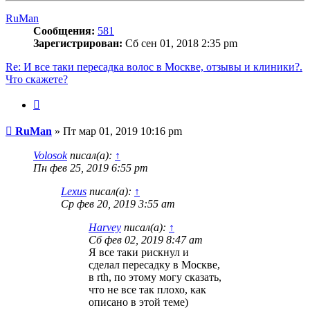
началу
RuMan
Сообщения:
581
Зарегистрирован:
Сб сен 01, 2018 2:35 pm
Re: И все таки пересадка волос в Москве, отзывы и клиники?.
Что скажете?
Цитата
Сообщение
RuMan
»
Пт мар 01, 2019 10:16 pm
Volosok
писал(а):
↑
Пн фев 25, 2019 6:55 pm
Lexus
писал(а):
↑
Ср фев 20, 2019 3:55 am
Harvey
писал(а):
↑
Сб фев 02, 2019 8:47 am
Я все таки рискнул и
сделал пересадку в Москве,
в rth, по этому могу сказать,
что не все так плохо, как
описано в этой теме)