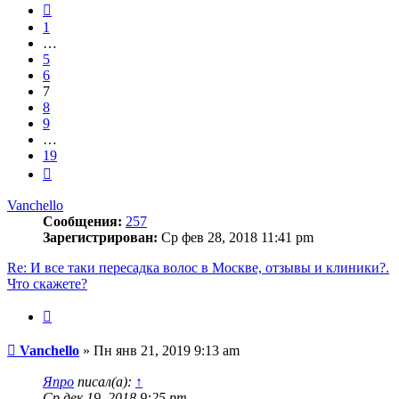
19
Пред.
1
…
5
6
7
8
9
…
19
След.
Vanchello
Сообщения:
257
Зарегистрирован:
Ср фев 28, 2018 11:41 pm
Re: И все таки пересадка волос в Москве, отзывы и клиники?.
Что скажете?
Цитата
Сообщение
Vanchello
»
Пн янв 21, 2019 9:13 am
Япро
писал(а):
↑
Ср дек 19, 2018 9:25 pm