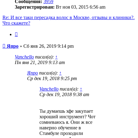
Сообщения:
3959
Зарегистрирован:
Вт ноя 03, 2015 6:56 am
Re: И все таки пересадка волос в Москве, отзывы и клиники?.
Что скажете?
Цитата
Сообщение
Япро
»
Сб янв 26, 2019 9:14 pm
Vanchello
писал(а):
↑
Пн янв 21, 2019 9:13 am
Япро
писал(а):
↑
Ср дек 19, 2018 9:25 pm
Vanchello
писал(а):
↑
Ср дек 19, 2018 9:38 am
Ты думаешь хфе закупает
хороший инструмент? Чот
сомневаюсь я. Они ж все
наверно обучение в
Стамбуле проходили