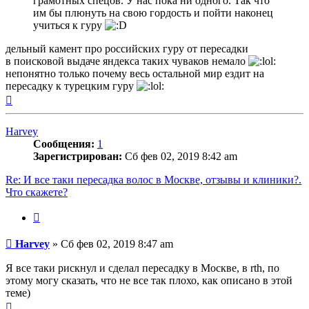
грамотных спецов. У нас пока ни одного. Так что
им бы плюнуть на свою гордость и пойти наконец
учиться к гуру
дельный камент про российских гуру от пересадки
в поисковой выдаче яндекса таких чуваков немало
непонятно только почему весь остальной мир ездит на
пересадку к турецким гуру
Вернуться
к
началу
Harvey
Сообщения:
1
Зарегистрирован:
Сб фев 02, 2019 8:42 am
Re: И все таки пересадка волос в Москве, отзывы и клиники?.
Что скажете?
Цитата
Сообщение
Harvey
»
Сб фев 02, 2019 8:47 am
Я все таки рискнул и сделал пересадку в Москве, в rth, по
этому могу сказать, что не все так плохо, как описано в этой
теме)
Вернуться