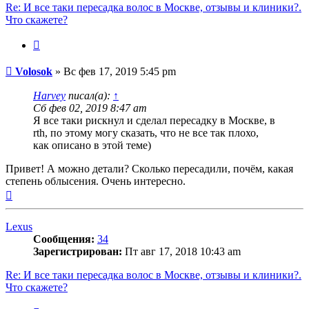
Re: И все таки пересадка волос в Москве, отзывы и клиники?.
Что скажете?
Цитата
Сообщение
Volosok
»
Вс фев 17, 2019 5:45 pm
Harvey
писал(а):
↑
Сб фев 02, 2019 8:47 am
Я все таки рискнул и сделал пересадку в Москве, в
rth, по этому могу сказать, что не все так плохо,
как описано в этой теме)
Привет! А можно детали? Сколько пересадили, почём, какая
степень облысения. Очень интересно.
Вернуться
к
началу
Lexus
Сообщения:
34
Зарегистрирован:
Пт авг 17, 2018 10:43 am
Re: И все таки пересадка волос в Москве, отзывы и клиники?.
Что скажете?