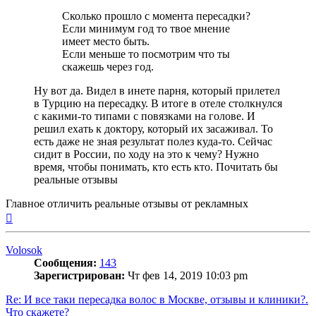
Сколько прошло с момента пересадки?
Если минимум год то твое мнение
имеет место быть.
Если меньше то посмотрим что ты
скажешь через год.
Ну вот да. Видел в инете парня, который прилетел
в Турцию на пересадку. В итоге в отеле столкнулся
с какими-то типами с повязками на голове. И
решил ехать к доктору, который их засаживал. То
есть даже не зная результат полез куда-то. Сейчас
сидит в России, по ходу на это к чему? Нужно
время, чтобы понимать, кто есть кто. Почитать бы
реальные отзывы
Главное отличить реальные отзывы от рекламных
Вернуться
к
началу
Volosok
Сообщения:
143
Зарегистрирован:
Чт фев 14, 2019 10:03 pm
Re: И все таки пересадка волос в Москве, отзывы и клиники?.
Что скажете?