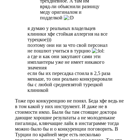
трехдневное. А там им
вряд-ли объяснили разницу
меду оригиналом и
подделкой
я думаю у реальных владельцев
клиники хфе стойкая аллергия на все
турецкое)))
поэтому они ни за что свой персонал
не пошлют учиться в турцию
а где и как они закупают сами эти
имплантеры уже не имеет никакого
значения
если бы их пересадка стоила в 2,5 раза
меньше, то они реально конкурировали
бы с любой средневзятой турецкой
клиникой
Тоже про конкуренцию не понял. Беда хфе ведь не
в том какой у них инструмент. И даже не в
стоимости имхо. Были бы там стоящие доктора
дающие хорошие результаты а не молоденькие
пигалицы, клянчащие лайк в инстаграмме тогда
можно было бы и о конкуренции поговорить. В
Турции по крайней мере есть несколько