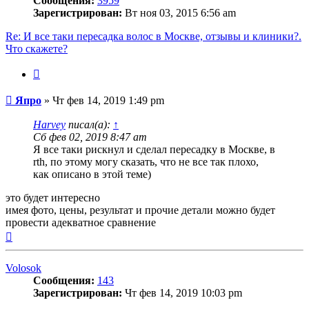
Сообщения:
3959
Зарегистрирован:
Вт ноя 03, 2015 6:56 am
Re: И все таки пересадка волос в Москве, отзывы и клиники?.
Что скажете?
Цитата
Сообщение
Япро
»
Чт фев 14, 2019 1:49 pm
Harvey
писал(а):
↑
Сб фев 02, 2019 8:47 am
Я все таки рискнул и сделал пересадку в Москве, в
rth, по этому могу сказать, что не все так плохо,
как описано в этой теме)
это будет интересно
имея фото, цены, результат и прочие детали можно будет
провести адекватное сравнение
Вернуться
к
началу
Volosok
Сообщения:
143
Зарегистрирован:
Чт фев 14, 2019 10:03 pm