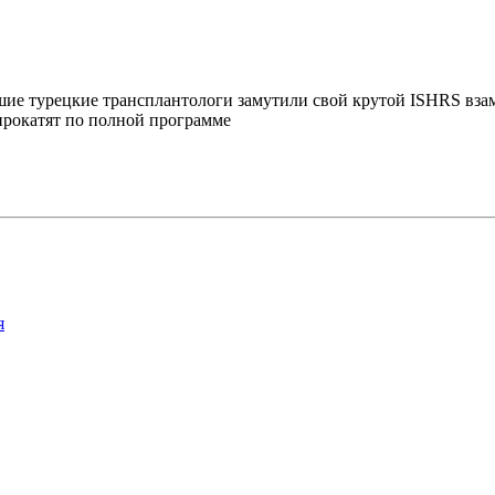
чшие турецкие трансплантологи замутили свой крутой ISHRS вз
 прокатят по полной программе
я