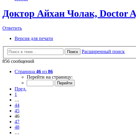
Доктор Айхан Чолак, Doctor A
Ответить
Версия для печати
Расширенный поиск
Поиск
856 сообщений
Страница
46
из
86
Перейти на страницу:
Пред.
1
…
44
45
46
47
48
…