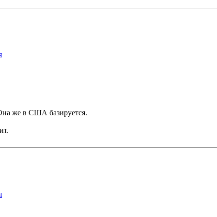
я
Она же в США базируется.
ит.
я