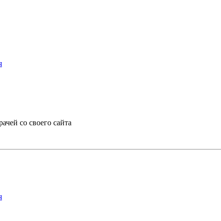
я
ачей со своего сайта
я