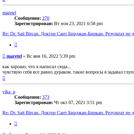
к
началу
maretel
Сообщения:
270
Зарегистрирован:
Вт ноя 23, 2021 6:58 pm
Re: Dr. Sait Bircan. Доктор Саит Бирджан-Биркан. Результат не 
Цитата
Сообщение
maretel
»
Вс янв 16, 2022 5:39 pm
как хорошо, что я написал сюда...
чувствую себя все равно дураком. такие вопросы я задавал глу
Вернуться
к
началу
vika_p
Сообщения:
373
Зарегистрирован:
Чт окт 07, 2021 3:51 pm
Re: Dr. Sait Bircan. Доктор Саит Бирджан-Биркан. Результат не 
Цитата
Сообщение