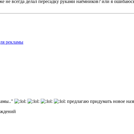
же не всегда делал пересадку руками наёмников? или я ошибаюсь
для рекламы
ламы.."
предлагаю придумать новое назв
суждений