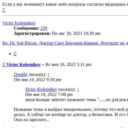
Если у вас возникнут какие либо вопросы согласно медицины 
Вернуться
к
началу
Victor Kolesnikov
Сообщения:
229
Зарегистрирован:
Пн авг 30, 2021 10:38 am
Re: Dr. Sait Bircan. Доктор Саит Бирджан-Биркан. Результат не 
Цитата
Сообщение
Victor Kolesnikov
»
Вс янв 16, 2022 5:11 pm
Dasithe
писал(а):
↑
Пт янв 14, 2022 9:30 pm
Victor Kolesnikov
писал(а):
↑
Пт янв 14, 2022 7:08 pm
меня больше заботит название темы "......не для рек
Название темы я выбрал эмоционально, потому что мой р
делал. А сейчас он вообще не доктор, а бизнесмен. И его
Они на зарплате...