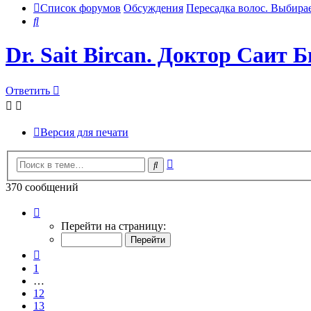
Список форумов
Обсуждения
Пересадка волос. Выбира
Поиск
Dr. Sait Bircan. Доктор Саит
Ответить
Версия для печати
Расширенный
Поиск
поиск
370 сообщений
Страница
14
Перейти на страницу:
из
37
Пред.
1
…
12
13