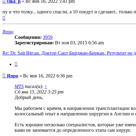
vika_p
»
Вс янв 16, 2022 5:41 pm
ну и что толку... одного спасли, а 10 поедут и сделают.. только 
Вернуться
к
началу
Япро
Сообщения:
3959
Зарегистрирован:
Вт ноя 03, 2015 6:56 am
Re: Dr. Sait Bircan. Доктор Саит Бирджан-Биркан. Результат не 
Цитата
Сообщение
Япро
»
Вс янв 16, 2022 6:36 pm
MTS
писал(а):
↑
Сб янв 15, 2022 3:25 pm
Добрый день,
Мы работаем с врачем, в направлении трансплантации во
колоссальный опыт в направлении хирургии в Англии и о
Есть хорошие несколько специалистов, которые уже имеют
вами не занимается до определенного этапа сам хирург.