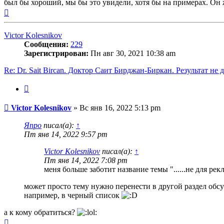
был бы хороший, мы бы это увидели, хотя бы на примерах. Он 
Вернуться
к
началу
Victor Kolesnikov
Сообщения:
229
Зарегистрирован:
Пн авг 30, 2021 10:38 am
Re: Dr. Sait Bircan. Доктор Саит Бирджан-Биркан. Результат не 
Цитата
Сообщение
Victor Kolesnikov
»
Вс янв 16, 2022 5:13 pm
Япро
писал(а):
↑
Пт янв 14, 2022 9:57 pm
Victor Kolesnikov
писал(а):
↑
Пт янв 14, 2022 7:08 pm
меня больше заботит название темы "......не для рек
может просто тему нужно перенести в другой раздел об
например, в черный список
а к кому обратиться?
Вернуться