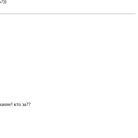
?))
ание! кто за??