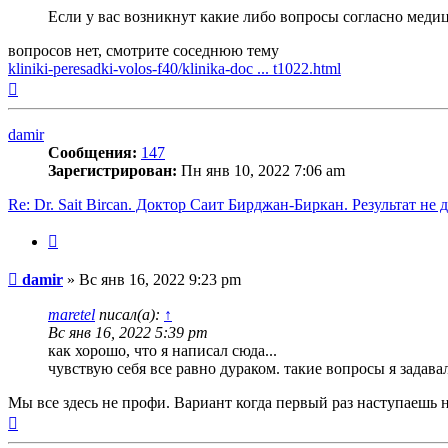
Если у вас возникнут какие либо вопросы согласно меди
вопросов нет, смотрите соседнюю тему
kliniki-peresadki-volos-f40/klinika-doc ... t1022.html
Вернуться
к
началу
damir
Сообщения:
147
Зарегистрирован:
Пн янв 10, 2022 7:06 am
Re: Dr. Sait Bircan. Доктор Саит Бирджан-Биркан. Результат не 
Цитата
Сообщение
damir
»
Вс янв 16, 2022 9:23 pm
maretel
писал(а):
↑
Вс янв 16, 2022 5:39 pm
как хорошо, что я написал сюда...
чувствую себя все равно дураком. такие вопросы я задава
Мы все здесь не профи. Вариант когда первый раз наступаешь 
Вернуться
к