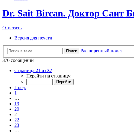
Dr. Sait Bircan. Доктор Саит
Ответить
Версия для печати
Расширенный поиск
Поиск
370 сообщений
Страница
21
из
37
Перейти на страницу:
Пред.
1
…
19
20
21
22
23
…