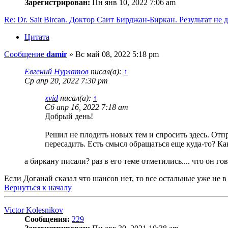
Зарегистрирован:
Пн янв 10, 2022 7:06 am
Re: Dr. Sait Bircan. Доктор Саит Бирджан-Биркан. Результат не 
Цитата
Сообщение
damir
»
Вс май 08, 2022 5:18 pm
Евгений Нурлатов
писал(а):
↑
Ср апр 20, 2022 7:30 pm
xvid
писал(а):
↑
Сб апр 16, 2022 7:18 am
Добрый день!
Решил не плодить новых тем и спросить здесь. Отпр
пересадить. Есть смысл обращаться еще куда-то? К
а биркану писали? раз в его теме отметились.... что он го
Если Доганай сказал что шансов нет, то все остальные уже не в
Вернуться к началу
Victor Kolesnikov
Сообщения:
229