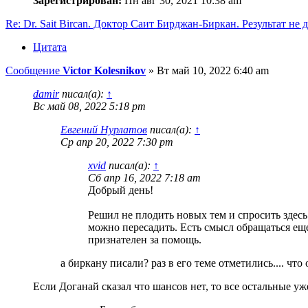
Зарегистрирован:
Пн авг 30, 2021 10:38 am
Re: Dr. Sait Bircan. Доктор Саит Бирджан-Биркан. Результат не 
Цитата
Сообщение
Victor Kolesnikov
»
Вт май 10, 2022 6:40 am
damir
писал(а):
↑
Вс май 08, 2022 5:18 pm
Евгений Нурлатов
писал(а):
↑
Ср апр 20, 2022 7:30 pm
xvid
писал(а):
↑
Сб апр 16, 2022 7:18 am
Добрый день!
Решил не плодить новых тем и спросить здесь.
можно пересадить. Есть смысл обращаться еще
признателен за помощь.
а биркану писали? раз в его теме отметились.... что
Если Доганай сказал что шансов нет, то все остальные уж