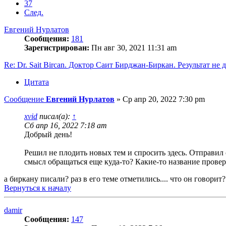
37
След.
Евгений Нурлатов
Сообщения:
181
Зарегистрирован:
Пн авг 30, 2021 11:31 am
Re: Dr. Sait Bircan. Доктор Саит Бирджан-Биркан. Результат не 
Цитата
Сообщение
Евгений Нурлатов
»
Ср апр 20, 2022 7:30 pm
xvid
писал(а):
↑
Сб апр 16, 2022 7:18 am
Добрый день!
Решил не плодить новых тем и спросить здесь. Отправил с
смысл обращаться еще куда-то? Какие-то название прове
а биркану писали? раз в его теме отметились.... что он говорит?
Вернуться к началу
damir
Сообщения:
147