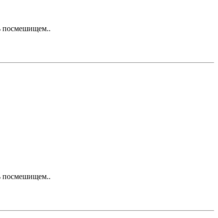
ть посмешищем..
ть посмешищем..