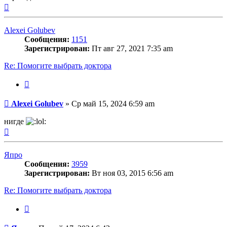
Вернуться
к
началу
Alexei Golubev
Сообщения:
1151
Зарегистрирован:
Пт авг 27, 2021 7:35 am
Re: Помогите выбрать доктора
Цитата
Сообщение
Alexei Golubev
»
Ср май 15, 2024 6:59 am
нигде
Вернуться
к
началу
Япро
Сообщения:
3959
Зарегистрирован:
Вт ноя 03, 2015 6:56 am
Re: Помогите выбрать доктора
Цитата
Сообщение