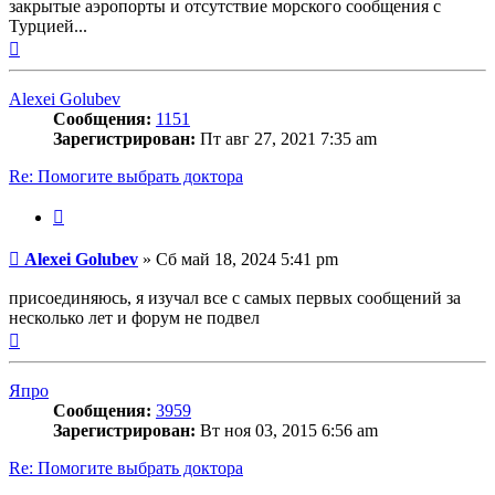
закрытые аэропорты и отсутствие морского сообщения с
Турцией...
Вернуться
к
началу
Alexei Golubev
Сообщения:
1151
Зарегистрирован:
Пт авг 27, 2021 7:35 am
Re: Помогите выбрать доктора
Цитата
Сообщение
Alexei Golubev
»
Сб май 18, 2024 5:41 pm
присоединяюсь, я изучал все с самых первых сообщений за
несколько лет и форум не подвел
Вернуться
к
началу
Япро
Сообщения:
3959
Зарегистрирован:
Вт ноя 03, 2015 6:56 am
Re: Помогите выбрать доктора