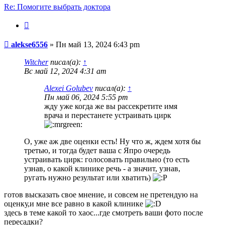
Re: Помогите выбрать доктора
Цитата
Сообщение
alekse6556
»
Пн май 13, 2024 6:43 pm
Witcher
писал(а):
↑
Вс май 12, 2024 4:31 am
Alexei Golubev
писал(а):
↑
Пн май 06, 2024 5:55 pm
жду уже когда же вы рассекретите имя
врача и перестанете устраивать цирк
О, уже аж две оценки есть! Ну что ж, ждем хотя бы
третью, и тогда будет ваша с Япро очередь
устраивать цирк: голосовать правильно (то есть
узнав, о какой клинике речь - а значит, узнав,
ругать нужно результат или хватить)
готов высказать свое мнение, и совсем не претендую на
оценку,и мне все равно в какой клинике
здесь в теме какой то хаос...где смотреть ваши фото после
пересадки?