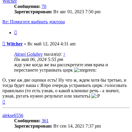
Witcher
Сообщения:
70
Зарегистрирован:
Вт авг 01, 2023 7:50 pm
Re: Помогите выбрать доктора
Цитата
Сообщение
Witcher
»
Вс май 12, 2024 4:31 am
Alexei Golubev
писал(а):
↑
Пн май 06, 2024 5:55 pm
жду уже когда же вы рассекретите имя врача и
перестанете устраивать цирк
О, уже аж две оценки есть! Ну что ж, ждем хотя бы третью, и
тогда будет ваша с Япро очередь устраивать цирк: голосовать
правильно (то есть узнав, о какой клинике речь - а значит,
узнав, ругать нужно результат или хватить)
Вернуться
к
началу
alekse6556
Сообщения:
361
Зарегистрирован:
Вт сен 14, 2021 7:37 pm