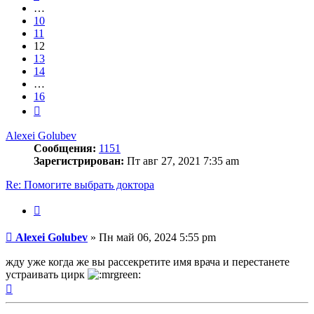
…
10
11
12
13
14
…
16
След.
Alexei Golubev
Сообщения:
1151
Зарегистрирован:
Пт авг 27, 2021 7:35 am
Re: Помогите выбрать доктора
Цитата
Сообщение
Alexei Golubev
»
Пн май 06, 2024 5:55 pm
жду уже когда же вы рассекретите имя врача и перестанете
устраивать цирк
Вернуться
к
началу