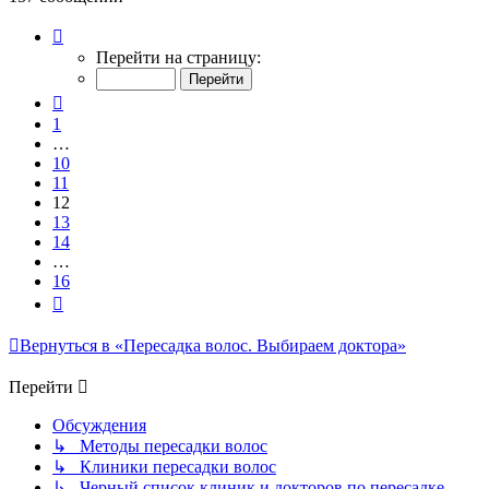
Страница
12
Перейти на страницу:
из
16
Пред.
1
…
10
11
12
13
14
…
16
След.
Вернуться в «Пересадка волос. Выбираем доктора»
Перейти
Обсуждения
↳ Методы пересадки волос
↳ Клиники пересадки волос
↳ Черный список клиник и докторов по пересадке