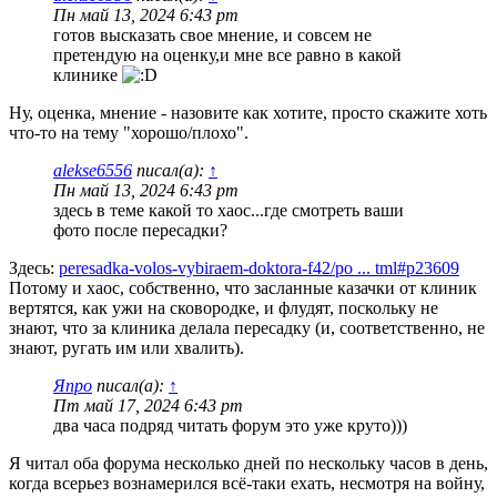
Пн май 13, 2024 6:43 pm
готов высказать свое мнение, и совсем не
претендую на оценку,и мне все равно в какой
клинике
Ну, оценка, мнение - назовите как хотите, просто скажите хоть
что-то на тему "хорошо/плохо".
alekse6556
писал(а):
↑
Пн май 13, 2024 6:43 pm
здесь в теме какой то хаос...где смотреть ваши
фото после пересадки?
Здесь:
peresadka-volos-vybiraem-doktora-f42/po ... tml#p23609
Потому и хаос, собственно, что засланные казачки от клиник
вертятся, как ужи на сковородке, и флудят, поскольку не
знают, что за клиника делала пересадку (и, соответственно, не
знают, ругать им или хвалить).
Япро
писал(а):
↑
Пт май 17, 2024 6:43 pm
два часа подряд читать форум это уже круто)))
Я читал оба форума несколько дней по нескольку часов в день,
когда всерьез вознамерился всё-таки ехать, несмотря на войну,