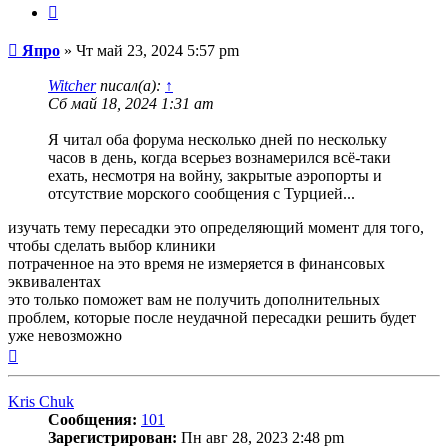
Цитата
Сообщение
Япро
»
Чт май 23, 2024 5:57 pm
Witcher
писал(а):
↑
Сб май 18, 2024 1:31 am
Я читал оба форума несколько дней по нескольку
часов в день, когда всерьез вознамерился всё-таки
ехать, несмотря на войну, закрытые аэропорты и
отсутствие морского сообщения с Турцией...
изучать тему пересадки это определяющий момент для того,
чтобы сделать выбор клиники
потраченное на это время не измеряется в финансовых
эквивалентах
это только поможет вам не получить дополнительных
проблем, которые после неудачной пересадки решить будет
уже невозможно
Вернуться
к
началу
Kris Chuk
Сообщения:
101
Зарегистрирован:
Пн авг 28, 2023 2:48 pm