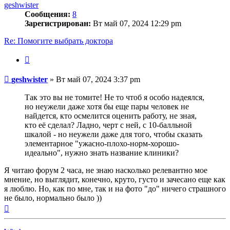
geshwister
Сообщения:
8
Зарегистрирован:
Вт май 07, 2024 12:29 pm
Re: Помогите выбрать доктора
Цитата
Сообщение
geshwister
»
Вт май 07, 2024 3:37 pm
Так это вы не томите! Не то чтоб я особо надеялся,
но неужели даже хотя бы еще пары человек не
найдется, кто осмелится оценить работу, не зная,
кто её сделал? Ладно, черт с ней, с 10-балльной
шкалой - но неужели даже для того, чтобы сказать
элементарное "ужасно-плохо-норм-хорошо-
идеально", нужно знать название клиники?
Я читаю форум 2 часа, не знаю насколько релевантно мое
мнение, но выглядит, конечно, круто, густо и зачесано еще как
я люблю. Но, как по мне, так и на фото "до" ничего страшного
не было, нормально было ))
Вернуться
к
началу