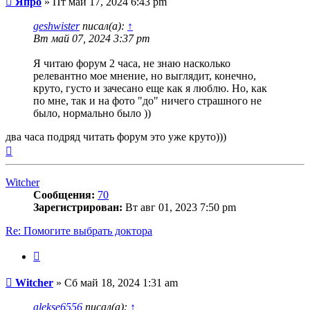
Япро
»
Пт май 17, 2024 6:43 pm
geshwister
писал(а):
↑
Вт май 07, 2024 3:37 pm
Я читаю форум 2 часа, не знаю насколько
релевантно мое мнение, но выглядит, конечно,
круто, густо и зачесано еще как я люблю. Но, как
по мне, так и на фото "до" ничего страшного не
было, нормально было ))
два часа подряд читать форум это уже круто)))
Вернуться
к
началу
Witcher
Сообщения:
70
Зарегистрирован:
Вт авг 01, 2023 7:50 pm
Re: Помогите выбрать доктора
Цитата
Сообщение
Witcher
»
Сб май 18, 2024 1:31 am
alekse6556
писал(а):
↑