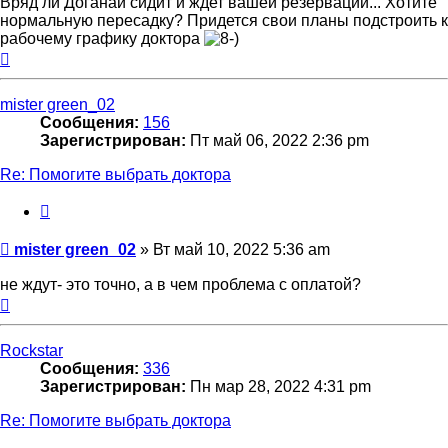
Вряд ли Доганай сидит и ждет вашей резервации... Хотите
нормальную пересадку? Придется свои планы подстроить к
рабочему графику доктора
Вернуться
к
началу
mister green_02
Сообщения:
156
Зарегистрирован:
Пт май 06, 2022 2:36 pm
Re: Помогите выбрать доктора
Цитата
Сообщение
mister green_02
»
Вт май 10, 2022 5:36 am
не ждут- это точно, а в чем проблема с оплатой?
Вернуться
к
началу
Rockstar
Сообщения:
336
Зарегистрирован:
Пн мар 28, 2022 4:31 pm
Re: Помогите выбрать доктора