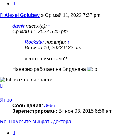
Цитата
Сообщение
Alexei Golubev
»
Ср май 11, 2022 7:37 pm
damir
писал(а):
↑
Ср май 11, 2022 5:45 pm
Rockstar
писал(а):
↑
Вт май 10, 2022 6:22 am
и что с ним стало?
Наверно работает на Бирджана
все-то вы знаете
Вернуться
к
началу
Япро
Сообщения:
3966
Зарегистрирован:
Вт ноя 03, 2015 6:56 am
Re: Помогите выбрать доктора
Цитата