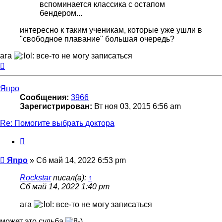
вспоминается классика с остапом
бендером...
интересно к таким ученикам, которые уже ушли в
"свободное плавание" большая очередь?
ага
все-то не могу записаться
Вернуться
к
началу
Япро
Сообщения:
3966
Зарегистрирован:
Вт ноя 03, 2015 6:56 am
Re: Помогите выбрать доктора
Цитата
Сообщение
Япро
»
Сб май 14, 2022 6:53 pm
Rockstar
писал(а):
↑
Сб май 14, 2022 1:40 pm
ага
все-то не могу записаться
может это судьба