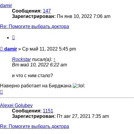
началу
damir
Сообщения:
147
Зарегистрирован:
Пн янв 10, 2022 7:06 am
Re: Помогите выбрать доктора
Цитата
Сообщение
damir
»
Ср май 11, 2022 5:45 pm
Rockstar
писал(а):
↑
Вт май 10, 2022 6:22 am
и что с ним стало?
Наверно работает на Бирджана
Вернуться
к
началу
Alexei Golubev
Сообщения:
1151
Зарегистрирован:
Пт авг 27, 2021 7:35 am
Re: Помогите выбрать доктора