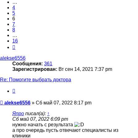
…
4
5
6
7
8
…
16
След.
alekse6556
Сообщения:
361
Зарегистрирован:
Вт сен 14, 2021 7:37 pm
Re: Помогите выбрать доктора
Цитата
Сообщение
alekse6556
»
Сб май 07, 2022 8:17 pm
Япро
писал(а):
↑
Сб май 07, 2022 6:09 pm
нужно начать с результата
а про очередь пусть отвечают специалисты из
клиники