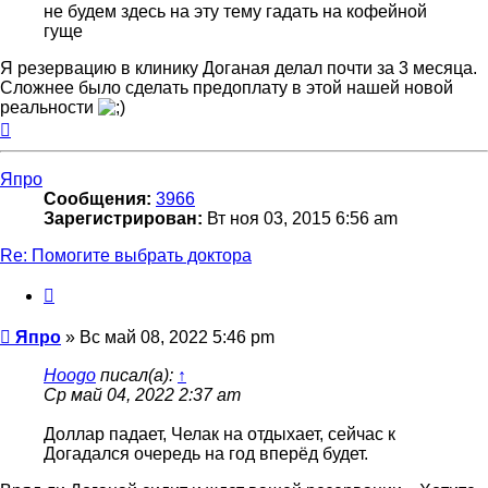
не будем здесь на эту тему гадать на кофейной
гуще
Я резервацию в клинику Доганая делал почти за 3 месяца.
Сложнее было сделать предоплату в этой нашей новой
реальности
Вернуться
к
началу
Япро
Сообщения:
3966
Зарегистрирован:
Вт ноя 03, 2015 6:56 am
Re: Помогите выбрать доктора
Цитата
Сообщение
Япро
»
Вс май 08, 2022 5:46 pm
Hoogo
писал(а):
↑
Ср май 04, 2022 2:37 am
Доллар падает, Челак на отдыхает, сейчас к
Догадался очередь на год вперёд будет.