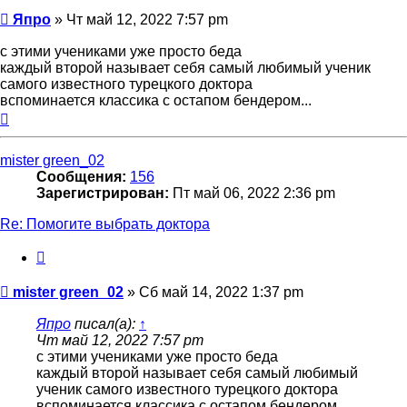
Сообщение
Япро
»
Чт май 12, 2022 7:57 pm
с этими учениками уже просто беда
каждый второй называет себя самый любимый ученик
самого известного турецкого доктора
вспоминается классика с остапом бендером...
Вернуться
к
началу
mister green_02
Сообщения:
156
Зарегистрирован:
Пт май 06, 2022 2:36 pm
Re: Помогите выбрать доктора
Цитата
Сообщение
mister green_02
»
Сб май 14, 2022 1:37 pm
Япро
писал(а):
↑
Чт май 12, 2022 7:57 pm
с этими учениками уже просто беда
каждый второй называет себя самый любимый
ученик самого известного турецкого доктора
вспоминается классика с остапом бендером...