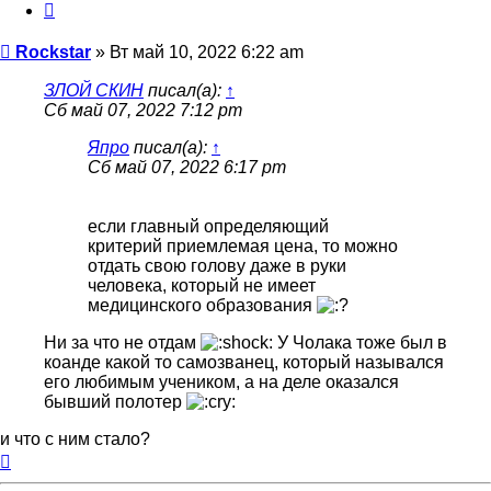
Цитата
Сообщение
Rockstar
»
Вт май 10, 2022 6:22 am
ЗЛОЙ СКИН
писал(а):
↑
Сб май 07, 2022 7:12 pm
Япро
писал(а):
↑
Сб май 07, 2022 6:17 pm
если главный определяющий
критерий приемлемая цена, то можно
отдать свою голову даже в руки
человека, который не имеет
медицинского образования
Ни за что не отдам
У Чолака тоже был в
коанде какой то самозванец, который назывался
его любимым учеником, а на деле оказался
бывший полотер
и что с ним стало?
Вернуться
к