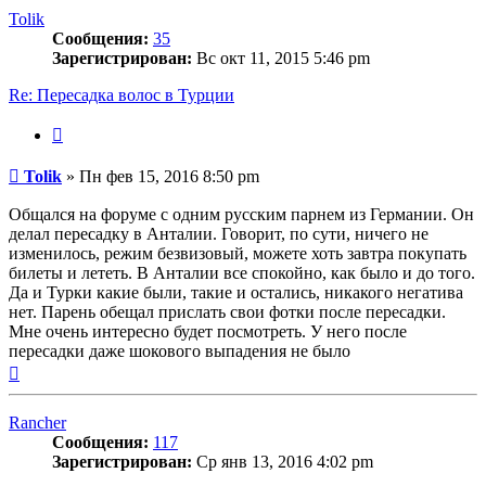
началу
Tolik
Сообщения:
35
Зарегистрирован:
Вс окт 11, 2015 5:46 pm
Re: Пересадка волос в Турции
Цитата
Сообщение
Tolik
»
Пн фев 15, 2016 8:50 pm
Общался на форуме с одним русским парнем из Германии. Он
делал пересадку в Анталии. Говорит, по сути, ничего не
изменилось, режим безвизовый, можете хоть завтра покупать
билеты и лететь. В Анталии все спокойно, как было и до того.
Да и Турки какие были, такие и остались, никакого негатива
нет. Парень обещал прислать свои фотки после пересадки.
Мне очень интересно будет посмотреть. У него после
пересадки даже шокового выпадения не было
Вернуться
к
началу
Rancher
Сообщения:
117
Зарегистрирован:
Ср янв 13, 2016 4:02 pm