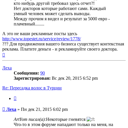
кто нибудь другой требовал здесь отчет?!
Нет докторов которые работают сами. Каждый
умный человек может сделать выводы.
Между прочим я видел и результат за 5000 евро -
плачевный........
А это не ваши рекламные посты здесь
http://www.topestet.ru/service/review/1778/
??? Для продвижения вашего бизнеса существует контекстная
реклама. Платите деньги - и рекламируйте своего доктора.
Вернуться
к
началу
Леха
Сообщения:
90
Зарегистрирован:
Вс дек 20, 2015 6:52 pm
Re: Пересадка волос в Турции
Цитата
Сообщение
Леха
»
Пн дек 21, 2015 6:02 pm
ArtYom писал(а):
Некоторые гневятся
Что-то в этом форуме нападают только на меня, на