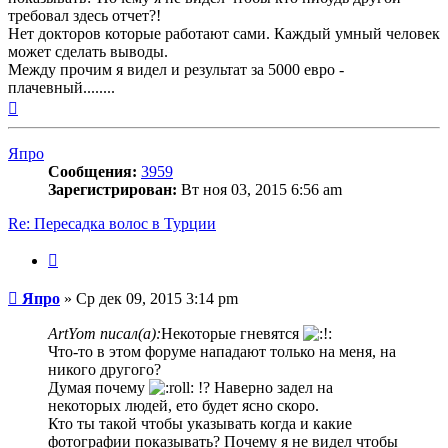
требовал здесь отчет?!
Нет докторов которые работают сами. Каждый умный человек
может сделать выводы.
Между прочим я видел и результат за 5000 евро -
плачевный........
Вернуться
к
началу
Япро
Сообщения:
3959
Зарегистрирован:
Вт ноя 03, 2015 6:56 am
Re: Пересадка волос в Турции
Цитата
Сообщение
Япро
»
Ср дек 09, 2015 3:14 pm
ArtYom писал(а):
Некоторые гневятся
Что-то в этом форуме нападают только на меня, на
никого другого?
Думая почему
!? Наверно задел на
некоторых людей, ето будет ясно скоро.
Кто ты такой чтобы указывать когда и какие
фотографии показывать? Почему я не видел чтобы