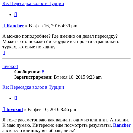
Re: Пересадка волос в Турции
Цитата
Сообщение
Rancher
»
Вт фев 16, 2016 4:39 pm
А можно поподробнее? Где именно он делал пересадку?
Может фото покажет? и забудьте вы про эти страшилки о
турках, которые по ящику
Вернуться
к
началу
tuvoxod
Сообщения:
8
Зарегистрирован:
Вт ноя 10, 2015 9:23 am
Re: Пересадка волос в Турции
Цитата
Сообщение
tuvoxod
»
Вт фев 16, 2016 8:46 pm
Я тоже рассматриваю как вариант одну из клиник в Анталии.
К маю думаю. Интересно еще посмотреть результаты.
Rancher
а в какую клинику вы обращались?