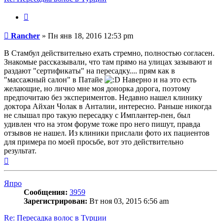
Цитата
Сообщение
Rancher
»
Пн янв 18, 2016 12:53 pm
В Стамбул действительно ехать стремно, полностью согласен.
Знакомые рассказывали, что там прямо на улицах зазывают и
раздают "сертификаты" на пересадку.... прям как в
"массажный салон" в Патайе
Наверно и на это есть
желающие, но лично мне моя донорка дорога, поэтому
предпочитаю без экспериментов. Недавно нашел клинику
доктора Айхан Чолак в Анталии, интересно. Раньше никогда
не слышал про такую пересадку с Имплантер-пен, был
удивлен что на этом форуме тоже про него пишут, правда
отзывов не нашел. Из клиники прислали фото их пациентов
для примера по моей просьбе, вот это действительно
результат.
Вернуться
к
началу
Япро
Сообщения:
3959
Зарегистрирован:
Вт ноя 03, 2015 6:56 am
Re: Пересадка волос в Турции