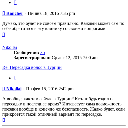
Цитата
Сообщение
Rancher
»
Пн янв 18, 2016 7:35 pm
Думаю, это будет не совсем правильно. Каждый может сам по
себе обратиться в эту клинику со своими вопросами
Вернуться
к
началу
Nikollai
Сообщения:
35
Зарегистрирован:
Ср авг 12, 2015 7:00 am
Re: Пересадка волос в Турции
Цитата
Сообщение
Nikollai
»
Пн фев 15, 2016 2:42 pm
А вообще, как там сейчас в Турции? Кто-нибудь ездил на
пересадку в последнее время? Интересует сама возможность
поездки вообще и конечно же безопасность. Жалко будет, если
прикроется такой отличный вариант по пересадке.
Вернуться
к