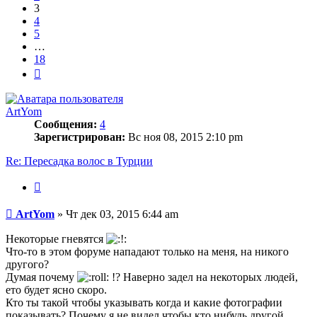
3
4
5
…
18
След.
ArtYom
Сообщения:
4
Зарегистрирован:
Вс ноя 08, 2015 2:10 pm
Re: Пересадка волос в Турции
Цитата
Сообщение
ArtYom
»
Чт дек 03, 2015 6:44 am
Некоторые гневятся
Что-то в этом форуме нападают только на меня, на никого
другого?
Думая почему
!? Наверно задел на некоторых людей,
ето будет ясно скоро.
Кто ты такой чтобы указывать когда и какие фотографии
показывать? Почему я не видел чтобы кто нибудь другой