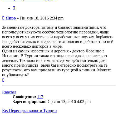
Цитата
Сообщение
Япро
»
Пн янв 18, 2016 2:34 pm
Знаменитые доктора потому и бывают знаменитыми, что
используют какую-то особую технологию пересадки, чаще
всего у всех у них есть свои наработанные ноу-хау. Implanter-
Pen действительно интересная технология и работают по ней
всего несколько докторов в мире.
Один из самых известных и дорогих - доктор Лоренцо в
Испании. В Турции такая техника пересадки значительно
дешевле. Технология с имплантерами действительно дает
много преимуществ. Было бы интересно посмотреть на те
результаты, что вам прислали из турецкой клиники. Можете
опубликовать?
Вернуться
к
началу
Rancher
Сообщения:
117
Зарегистрирован:
Ср янв 13, 2016 4:02 pm
Re: Пересадка волос в Турции