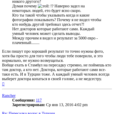
никого другого?
Думая почему
!? Наверно задел на
некоторых людей, ето будет ясно скоро.
Кто ты такой чтобы указывать когда и какие
фотографии показывать? Почему я не видел чтобы
кто нибудь другой требовал здесь отчет?!
Нет докторов которые работают сами. Каждый
умный человек может сделать выводы.
Между прочим я видел и результат за 5000 евро -
плачевный........
Если пишут про хороший результат то точно нужны фото,
хотя бы просто для того чтобы люди тебе поверили, и это
нормально, не нужно возмущаться.
Вобще ехать в Стамбул на пересадку стремно, не поймешь кто
там доктор, а кто нет. Доктора, которые работают сами все-
таки есть. И в Турции тоже. А каждый умный человек всегда
выберет доктора копаться в своей голове, а не медсестру.
Вернуться
к
началу
Rancher
Сообщения:
117
Зарегистрирован:
Ср янв 13, 2016 4:02 pm
Re: Пересадка волос в Турции