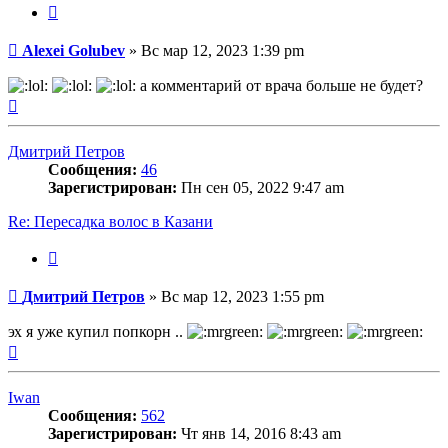
Цитата
Сообщение
Alexei Golubev
»
Вс мар 12, 2023 1:39 pm
а комментарий от врача больше не будет?
Вернуться
к
началу
Дмитрий Петров
Сообщения:
46
Зарегистрирован:
Пн сен 05, 2022 9:47 am
Re: Пересадка волос в Казани
Цитата
Сообщение
Дмитрий Петров
»
Вс мар 12, 2023 1:55 pm
эх я уже купил попкорн ..
Вернуться
к
началу
Iwan
Сообщения:
562
Зарегистрирован:
Чт янв 14, 2016 8:43 am