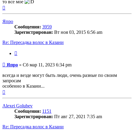
то все мое
Вернуться
к
началу
Япро
Сообщения:
3959
Зарегистрирован:
Вт ноя 03, 2015 6:56 am
Re: Пересадка волос в Казани
Цитата
Сообщение
Япро
»
Сб мар 11, 2023 6:34 pm
всегда и везде могут быть люди, очень разные по своим
запросам
особенно в Казани...
Вернуться
к
началу
Alexei Golubev
Сообщения:
1151
Зарегистрирован:
Пт авг 27, 2021 7:35 am
Re: Пересадка волос в Казани