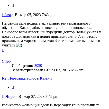
Цитата
Сообщение
lost
»
Вс мар 05, 2023 7:43 pm
На самом деле поднята актуальная тема правильного
обучения! Как корабль назовешь, так он и поплывет...
Наиболее всем известный турецкий доктор Чолак учился у
доктора Доганая как я понял примерно лет 5-7, а потом с
правильным маркетингом стал более знаменитым, чем его
учитель
Вернуться
к
началу
Япро
Сообщения:
3959
Зарегистрирован:
Вт ноя 03, 2015 6:56 am
Re: Пересадка волос в Казани
Цитата
Сообщение
Япро
»
Вт мар 07, 2023 7:49 pm
количество желающих сделать пересадку явно превышает