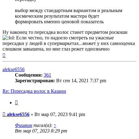
выбор между стандартным вариантом и реальным
космическим результатом мастера будет
формировать именно ценовой показатель
Ну наконец то пересадка волос станет предметом роскоши
Если честно, то надоело смотреть на ужасные
пересадки у людей в супермаркетах...может у них самооценка
слишком завышена, но мне глаз режет однозначно
Вернуться
к
началу
alekse6556
Сообщения:
361
Зарегистрирован:
Вт сен 14, 2021 7:37 pm
Re: Пересадка волос в Казани
Цитата
Сообщение
alekse6556
»
Вт мар 07, 2023 9:41 pm
Фишкин
писал(а):
↑
Вт мар 07, 2023 8:29 pm