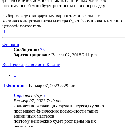
физические возможности таких единичных мастеров
поэтому неизбежно будет рост цены на их пересадку
выбор между стандартным вариантом и реальным
космическим результатом мастера будет формировать именно
ценовой показатель
Вернуться
к
началу
Фишкин
Сообщения:
73
Зарегистрирован:
Вс сен 02, 2018 2:11 pm
Re: Пересадка волос в Казани
Цитата
Сообщение
Фишкин
»
Вт мар 07, 2023 8:29 pm
Япро
писал(а):
↑
Вт мар 07, 2023 7:49 pm
количество желающих сделать пересадку явно
превышает физические возможности таких
единичных мастеров
поэтому неизбежно будет рост цены на их
пересадку