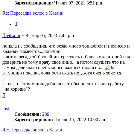
Зарегистрирован:
Чт окт 07, 2021 3:51 pm
Re: Пересадка волос в Казани
Цитата
Сообщение
vika_p
»
Вс мар 05, 2023 7:42 pm
поняла из сообщения, что везде много тонкостей и нюансов и
важных моментов...логично
я вот пересадкой бровей интересуюсь и боюсь уже второй год
доверить не тому врачу свое лицо... а потом слушать что на
самом деле было очень много важных нюансов...
в турцию пока возможности ехать нет, хотя очень хочется..
сколько лет вам понадобилось, чтобы оценить свою работу
"на хорошо"?
Вернуться
к
началу
lost
Сообщения:
239
Зарегистрирован:
Пн авг 15, 2022 10:00 am
Re: Пересадка волос в Казани