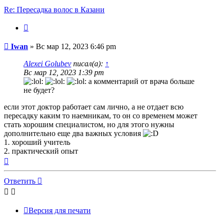
Re: Пересадка волос в Казани
Цитата
Сообщение
Iwan
»
Вс мар 12, 2023 6:46 pm
Alexei Golubev
писал(а):
↑
Вс мар 12, 2023 1:39 pm
а комментарий от врача больше
не будет?
если этот доктор работает сам лично, а не отдает всю
пересадку каким то наемникам, то он со временем может
стать хорошим специалистом, но для этого нужны
дополнительно еще два важных условия
1. хороший учитель
2. практический опыт
Вернуться
к
началу
Ответить
Версия для печати