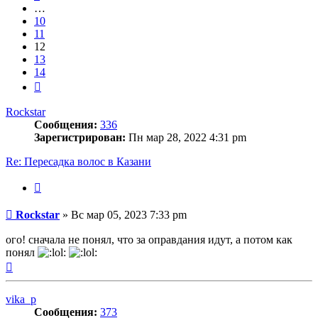
…
10
11
12
13
14
След.
Rockstar
Сообщения:
336
Зарегистрирован:
Пн мар 28, 2022 4:31 pm
Re: Пересадка волос в Казани
Цитата
Сообщение
Rockstar
»
Вс мар 05, 2023 7:33 pm
ого! сначала не понял, что за оправдания идут, а потом как
понял
Вернуться
к
началу
vika_p
Сообщения:
373