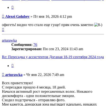
Цитата
Сообщение
Alexei Golubev
»
Пт янв 16, 2026 4:12 pm
офигеть! видно что стало еще гуще! прям очень заметно
Вернуться
к
началу
arturawka
Сообщения:
76
Зарегистрирован:
Пн сен 23, 2024 11:43 am
Re: Пересадка у ассистентов Доганая 18-19 сентября 2024 года
Цитата
Сообщение
arturawka
»
Чт янв 22, 2026 7:49 am
Всех приветствую!
С пересадки прошло 4 месяца, 18 дней.
Начался активный рост пересаженных волос. Никакого
дискомфорта - одни положительные эмоции.
Сходил подстричься - отправляю фото.
Мне кажется, донорская зона выглядит идеально, никаких