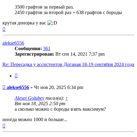
3500 графтов за первый раз,
2450 графтов за второй раз + 638 графтов с бороды
крутая донорка у вас
Вернуться
к
началу
alekse6556
Сообщения:
361
Зарегистрирован:
Вт сен 14, 2021 7:37 pm
Re: Пересадка у ассистентов Доганая 18-19 сентября 2024 года
Цитата
Сообщение
alekse6556
»
Чт ноя 20, 2025 6:34 pm
Alexei Golubev
писал(а):
↑
Вт ноя 18, 2025 2:50 pm
а сколько можно с бороды взять максимум?
иногда можно 1000 и больше...
Вернуться
к
началу