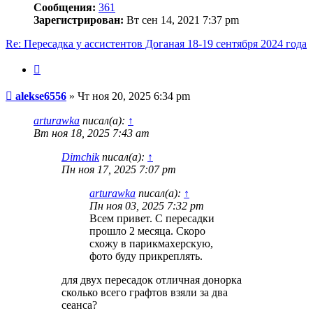
Сообщения:
361
Зарегистрирован:
Вт сен 14, 2021 7:37 pm
Re: Пересадка у ассистентов Доганая 18-19 сентября 2024 года
Цитата
Сообщение
alekse6556
»
Чт ноя 20, 2025 6:34 pm
arturawka
писал(а):
↑
Вт ноя 18, 2025 7:43 am
Dimchik
писал(а):
↑
Пн ноя 17, 2025 7:07 pm
arturawka
писал(а):
↑
Пн ноя 03, 2025 7:32 pm
Всем привет. С пересадки
прошло 2 месяца. Скоро
схожу в парикмахерскую,
фото буду прикреплять.
для двух пересадок отличная донорка
сколько всего графтов взяли за два
сеанса?