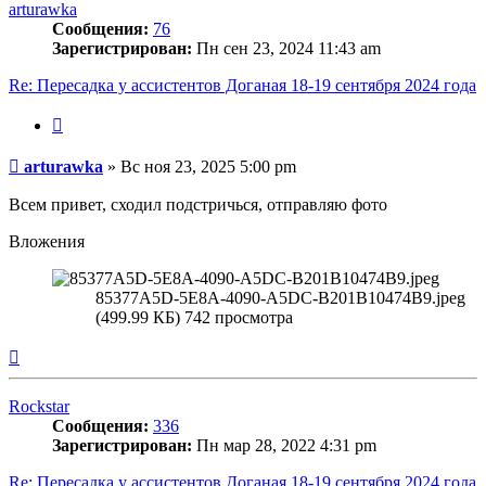
arturawka
Сообщения:
76
Зарегистрирован:
Пн сен 23, 2024 11:43 am
Re: Пересадка у ассистентов Доганая 18-19 сентября 2024 года
Цитата
Сообщение
arturawka
»
Вс ноя 23, 2025 5:00 pm
Всем привет, сходил подстричься, отправляю фото
Вложения
85377A5D-5E8A-4090-A5DC-B201B10474B9.jpeg
(499.99 КБ) 742 просмотра
Вернуться
к
началу
Rockstar
Сообщения:
336
Зарегистрирован:
Пн мар 28, 2022 4:31 pm
Re: Пересадка у ассистентов Доганая 18-19 сентября 2024 года