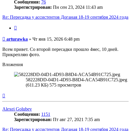
Сообщения:
76
Зарегистрирован:
Пн сен 23, 2024 11:43 am
Re: Пересадка у ассистентов Доганая 18-19 сентября 2024 года
Цитата
Сообщение
arturawka
»
Чт янв 15, 2026 6:48 pm
Всем привет. Со второй пересадки прошло 4мес, 10 дней.
Прикрепляю фото.
Вложения
582228DD-04D1-4D93-B8D4-ACA54B91C725.jpeg
(611.23 КБ) 575 просмотров
Вернуться
к
началу
Alexei Golubev
Сообщения:
1151
Зарегистрирован:
Пт авг 27, 2021 7:35 am
Re: Пересадка у ассистентов Доганая 18-19 сентября 2024 года