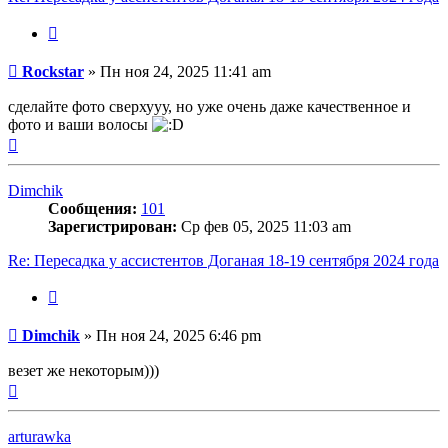
Цитата
Сообщение
Rockstar
»
Пн ноя 24, 2025 11:41 am
сделайте фото сверхууу, но уже очень даже качественное и
фото и ваши волосы
Вернуться
к
началу
Dimchik
Сообщения:
101
Зарегистрирован:
Ср фев 05, 2025 11:03 am
Re: Пересадка у ассистентов Доганая 18-19 сентября 2024 года
Цитата
Сообщение
Dimchik
»
Пн ноя 24, 2025 6:46 pm
везет же некоторым)))
Вернуться
к
началу
arturawka