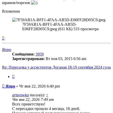
шрамов/порезов
Вложения
7F59AB1A-BFF1-4FAA-AB5D-
E06FF28D05C9.jpeg (611 КБ) 533 просмотра
Вернуться
к
началу
Япро
Сообщения:
3959
Зарегистрирован:
Вт ноя 03, 2015 6:56 am
Re: Пересадка у ассистентов Доганая 18-19 сентября 2024 года
Цитата
Сообщение
Япро
»
Чт янв 22, 2026 6:40 pm
arturawka
писал(а):
↑
Чт янв 22, 2026 7:49 am
Всех приветствую!
С пересадки прошло 4 месяца, 18 дней.