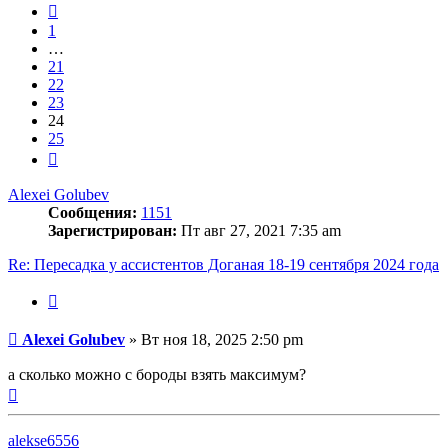
25
Пред.
1
…
21
22
23
24
25
След.
Alexei Golubev
Сообщения:
1151
Зарегистрирован:
Пт авг 27, 2021 7:35 am
Re: Пересадка у ассистентов Доганая 18-19 сентября 2024 года
Цитата
Сообщение
Alexei Golubev
»
Вт ноя 18, 2025 2:50 pm
а сколько можно с бороды взять максимум?
Вернуться
к
началу
alekse6556