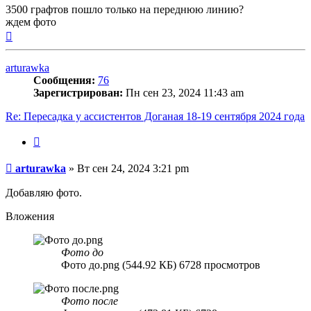
3500 графтов пошло только на переднюю линию?
ждем фото
Вернуться
к
началу
arturawka
Сообщения:
76
Зарегистрирован:
Пн сен 23, 2024 11:43 am
Re: Пересадка у ассистентов Доганая 18-19 сентября 2024 года
Цитата
Сообщение
arturawka
»
Вт сен 24, 2024 3:21 pm
Добавляю фото.
Вложения
Фото до
Фото до.png (544.92 КБ) 6728 просмотров
Фото после