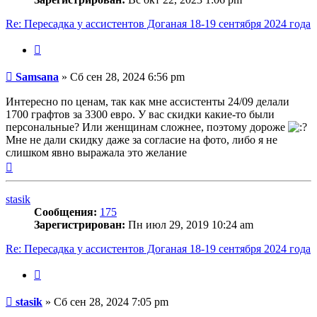
Re: Пересадка у ассистентов Доганая 18-19 сентября 2024 года
Цитата
Сообщение
Samsana
»
Сб сен 28, 2024 6:56 pm
Интересно по ценам, так как мне ассистенты 24/09 делали
1700 графтов за 3300 евро. У вас скидки какие-то были
персональные? Или женщинам сложнее, поэтому дороже
Мне не дали скидку даже за согласие на фото, либо я не
слишком явно выражала это желание
Вернуться
к
началу
stasik
Сообщения:
175
Зарегистрирован:
Пн июл 29, 2019 10:24 am
Re: Пересадка у ассистентов Доганая 18-19 сентября 2024 года
Цитата
Сообщение
stasik
»
Сб сен 28, 2024 7:05 pm