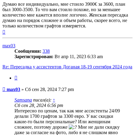
Думаю все индивидуально, мне стоило 3900€ за 3600, план
был 3000-3500. То что вам стоило похоже, но за меньшее
количество мне кажется вполне логично. Женская пересадка
думаю на порядок сложнее и объем работы, скорее всего, не
только количеством графтов измеряется.
Вернуться
к
началу
max03
Сообщения:
338
Зарегистрирован:
Вт апр 11, 2023 6:33 am
Re: Пересадка у ассистентов Доганая 18-19 сентября 2024 года
Цитата
Сообщение
max03
»
Сб сен 28, 2024 7:27 pm
Samsana
писал(а):
↑
Сб сен 28, 2024 6:56 pm
Интересно по ценам, так как мне ассистенты 24/09
делали 1700 графтов за 3300 евро. У вас скидки
какие-то были персональные? Или женщинам
сложнее, поэтому дороже
Мне не дали скидку
даже за согласие на фото, либо я не слишком явно