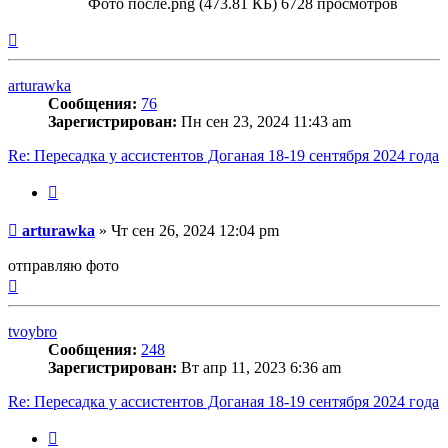
Фото после.png (473.81 КБ) 6728 просмотров
Вернуться
к
началу
arturawka
Сообщения:
76
Зарегистрирован:
Пн сен 23, 2024 11:43 am
Re: Пересадка у ассистентов Доганая 18-19 сентября 2024 года
Цитата
Сообщение
arturawka
»
Чт сен 26, 2024 12:04 pm
отправляю фото
Вернуться
к
началу
tvoybro
Сообщения:
248
Зарегистрирован:
Вт апр 11, 2023 6:36 am
Re: Пересадка у ассистентов Доганая 18-19 сентября 2024 года
Цитата