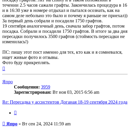
течении 2.5 часов сажали графты. Закончилась процедура в 16
и в 16:30 уже в номере отдыхал и пытался осознать, как на
самом деле небольно это было и почему я раньше не приехал))
За первый день собрали и посадили 1750 графтов.
19 сентября аналогичный день, сначала забор графтов, потом
посадка. Собрали и посадили 1750 графтов. В итоге за два дня
пересадки получилось 3500 графтов (стоймость пересадки не
изменилась!)
ПС: пишу этот пост именно для тех, кто как и я сомневался,
ищет живые фото и отзывы.
Фото буду прикреплять.
Вернуться
к
началу
Япро
Сообщения:
3959
Зарегистрирован:
Вт ноя 03, 2015 6:56 am
Re: Пересадка у ассистентов Доганая 18-19 сентября 2024 года
Цитата
Сообщение
Япро
»
Вт сен 24, 2024 11:59 am