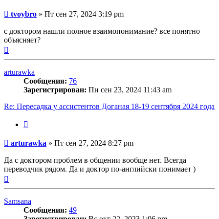
Сообщение
tvoybro
»
Пт сен 27, 2024 3:19 pm
с доктором нашли полное взаимопонимание? все понятно
объясняет?
Вернуться
к
началу
arturawka
Сообщения:
76
Зарегистрирован:
Пн сен 23, 2024 11:43 am
Re: Пересадка у ассистентов Доганая 18-19 сентября 2024 года
Цитата
Сообщение
arturawka
»
Пт сен 27, 2024 8:27 pm
Да с доктором проблем в общении вообще нет. Всегда
переводчик рядом. Да и доктор по-английски понимает )
Вернуться
к
началу
Samsana
Сообщения:
49
Зарегистрирован:
Вс окт 22, 2023 1:06 pm