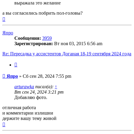
выражала это желание
а вы согласились побрить пол-головы?
Вернуться
к
началу
Япро
Сообщения:
3959
Зарегистрирован:
Вт ноя 03, 2015 6:56 am
Re: Пересадка у ассистентов Доганая 18-19 сентября 2024 года
Цитата
Сообщение
Япро
»
Сб сен 28, 2024 7:55 pm
arturawka
писал(а):
↑
Вт сен 24, 2024 3:21 pm
Добавляю фото.
отличная работа
и комментарии излишни
держите вашу тему живой
Вернуться
к