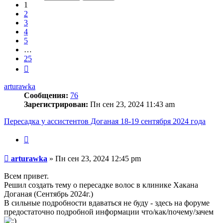
25
1
2
3
4
5
…
25
След.
arturawka
Сообщения:
76
Зарегистрирован:
Пн сен 23, 2024 11:43 am
Пересадка у ассистентов Доганая 18-19 сентября 2024 года
Цитата
Сообщение
arturawka
»
Пн сен 23, 2024 12:45 pm
Всем привет.
Решил создать тему о пересадке волос в клинике Хакана
Доганая (Сентябрь 2024г.)
В сильные подробности вдаваться не буду - здесь на форуме
предостаточно подробной информации что/как/почему/зачем