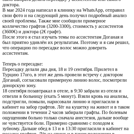
доктора.
В мае 2024 года написал в клинику на WhatsApp, отправил
свои фото и на следующий день получил подробный анализ
своей проблемы. Также мне сообщили примерное
колличество графтов (3200-3300), стоимость у ассистентов
(3600€) и доктора (2€ графт).
После этого я стал изучать темы по ассистентам Доганая и
был приятно удивлён их результатам. Поэтому и я сам решил,
что операцию по пересадке волос можно доверить
ассистентам.
Теперь о пересадке:
Пересадку делали два дня, 18 и 19 сентября. Прилетел в
Турцию 17ого, в этот же день провели встречу с доктором
Доганай, согласовали примерную линию волос, посмотрели
донорскую зону.
18 сентября позавтракал в отеле, в 9:30 забрали из отеля и
отвезли в больницу (ехать 5 минут). Взяли кровь на анализы,
подстригли, помыли, нарисовали линию и пригласили в
кабинет на забор графтов. Лёг на кушетку на живот и в таком
положении в течении 2 часов забирали графты. По болевым
ощущениям больно только сначала анестезия, дальше вообще
не чувствуется боли. Примерно сравнимо с походом к
зубному. Дальше обед в 13 и в 13:30 пригласили в кабинет на
посадку графтов. Лёг на спину и в таком положении в