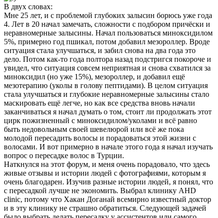
В двух словах:
Мне 25 лет, и с проблемой глубоких залысин борюсь уже года
4. Лет в 20 начал замечать, сложности с подбором причёски и
неравномерные залысины. Начал пользоваться миноксидилом
5%, примерно год пшикал, потом добавил мезороллер. Вроде
ситуация стала улучшаться, и забил снова на два года это
дело. Потом как-то года полтора назад подстригся покороче и
увидел, что ситуация совсем неприятная и снова схватился за
миноксидил (но уже 15%), мезороллер, и добавил ещё
мезотерапию (уколы в голову пептидами). В целом ситуация
стала улучшаться и глубокие неравномерные залысины стало
маскировать ещё легче, но как все средства вновь начали
заканчиваться я начал думать о том, стоит ли продолжать этот
цирк пожизненный с миноксидилом/уколами и всё равно
быть недовольным своей шевелюрой или всё же пока
молодой пересадить волосы и порадоваться этой жизни с
волосами. И вот примерно в начале этого года я начал изучать
вопрос о пересадке волос в Турции.
Наткнулся на этот форум, и меня очень порадовало, что здесь
живые отзывы и истории людей с фотографиями, которым я
очень благодарен. Изучив разные истории людей, я понял, что
с пересадкой лучше не экономить. Выбрал клинику AHD
clinic, потому что Хакан Доганай всемирно известный доктор
и в эту клинику не страшно обратиться. Следующей задачей
было выбрать делать пересадку у ассистентов или самого