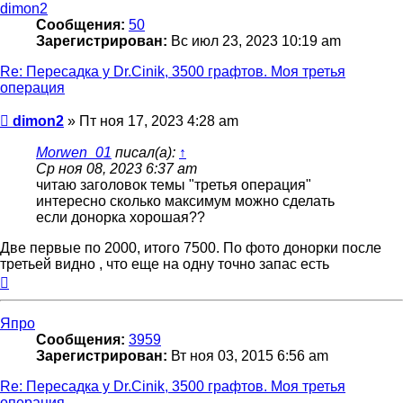
dimon2
Сообщения:
50
Зарегистрирован:
Вс июл 23, 2023 10:19 am
Re: Пересадка у Dr.Cinik, 3500 графтов. Моя третья
операция
Сообщение
dimon2
»
Пт ноя 17, 2023 4:28 am
Morwen_01
писал(а):
↑
Ср ноя 08, 2023 6:37 am
читаю заголовок темы "третья операция"
интересно сколько максимум можно сделать
если донорка хорошая??
Две первые по 2000, итого 7500. По фото донорки после
третьей видно , что еще на одну точно запас есть
Вернуться
к
началу
Япро
Сообщения:
3959
Зарегистрирован:
Вт ноя 03, 2015 6:56 am
Re: Пересадка у Dr.Cinik, 3500 графтов. Моя третья
операция