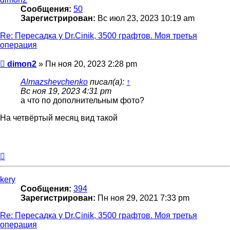
Сообщения:
50
Зарегистрирован:
Вс июл 23, 2023 10:19 am
Re: Пересадка у Dr.Cinik, 3500 графтов. Моя третья
операция
Сообщение
dimon2
»
Пн ноя 20, 2023 2:28 pm
Almazshevchenko
писал(а):
↑
Вс ноя 19, 2023 4:31 pm
а что по дополнительным фото?
На четвёртый месяц вид такой
Вернуться
к
началу
kery
Сообщения:
394
Зарегистрирован:
Пн ноя 29, 2021 7:33 pm
Re: Пересадка у Dr.Cinik, 3500 графтов. Моя третья
операция