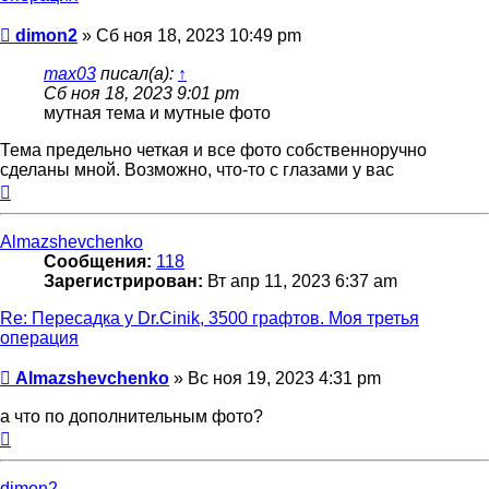
Сообщение
dimon2
»
Сб ноя 18, 2023 10:49 pm
max03
писал(а):
↑
Сб ноя 18, 2023 9:01 pm
мутная тема и мутные фото
Тема предельно четкая и все фото собственноручно
сделаны мной. Возможно, что-то с глазами у вас
Вернуться
к
началу
Almazshevchenko
Сообщения:
118
Зарегистрирован:
Вт апр 11, 2023 6:37 am
Re: Пересадка у Dr.Cinik, 3500 графтов. Моя третья
операция
Сообщение
Almazshevchenko
»
Вс ноя 19, 2023 4:31 pm
а что по дополнительным фото?
Вернуться
к
началу
dimon2