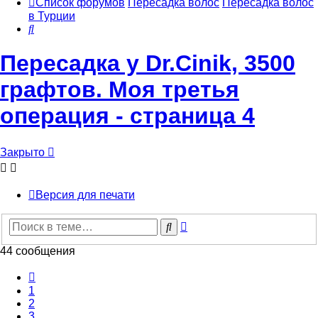
Список форумов
Пересадка волос
Пересадка волос
в Турции
Поиск
Пересадка у Dr.Cinik, 3500
графтов. Моя третья
операция - страница 4
Закрыто
Версия для печати
Расширенный
Поиск
поиск
44 сообщения
Пред.
1
2
3