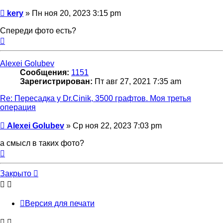
Сообщение
kery
»
Пн ноя 20, 2023 3:15 pm
Спереди фото есть?
Вернуться
к
началу
Alexei Golubev
Сообщения:
1151
Зарегистрирован:
Пт авг 27, 2021 7:35 am
Re: Пересадка у Dr.Cinik, 3500 графтов. Моя третья
операция
Сообщение
Alexei Golubev
»
Ср ноя 22, 2023 7:03 pm
а смысл в таких фото?
Вернуться
к
началу
Закрыто
Версия для печати