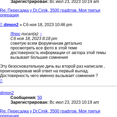
Зарегистрирован:
Вс июл 23, 2023 10:19 am
Re: Пересадка у Dr.Cinik, 3500 графтов. Моя третья
операция
Сообщение
dimon2
»
Сб ноя 18, 2023 10:46 pm
Япро
писал(а):
↑
Сб ноя 18, 2023 8:18 pm
советую всем форумчанам детально
просмотреть все фото в этой теме
достоверность информации от автора этой темы
вызывает большие сомнения
Эту безосновательную дичь вы второй раз написали ,
проигнорировав мой ответ на первый выпад.
Достоверность чего именно вызывает сомнения ?
Вернуться
к
началу
dimon2
Сообщения:
50
Зарегистрирован:
Вс июл 23, 2023 10:19 am
Re: Пересадка у Dr.Cinik, 3500 графтов. Моя третья
операция