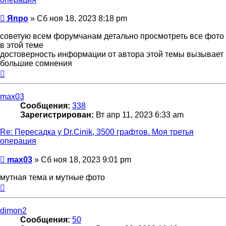
Сообщение
Япро
»
Сб ноя 18, 2023 8:18 pm
советую всем форумчанам детально просмотреть все фото
в этой теме
достоверность информации от автора этой темы вызывает
большие сомнения
Вернуться
к
началу
max03
Сообщения:
338
Зарегистрирован:
Вт апр 11, 2023 6:33 am
Re: Пересадка у Dr.Cinik, 3500 графтов. Моя третья
операция
Сообщение
max03
»
Сб ноя 18, 2023 9:01 pm
мутная тема и мутные фото
Вернуться
к
началу
dimon2
Сообщения:
50