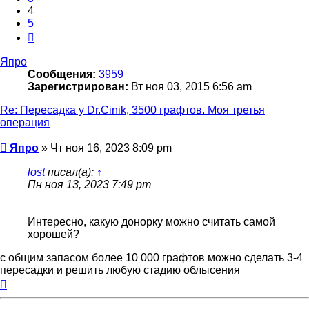
4
5
След.
Япро
Сообщения:
3959
Зарегистрирован:
Вт ноя 03, 2015 6:56 am
Re: Пересадка у Dr.Cinik, 3500 графтов. Моя третья
операция
Сообщение
Япро
»
Чт ноя 16, 2023 8:09 pm
lost
писал(а):
↑
Пн ноя 13, 2023 7:49 pm
Интересно, какую донорку можно считать самой
хорошей?
с общим запасом более 10 000 графтов можно сделать 3-4
пересадки и решить любую стадию облысения
Вернуться
к
началу