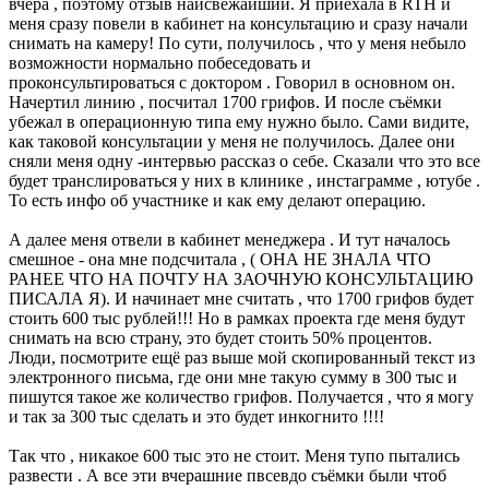
вчера , поэтому отзыв наисвежайший. Я приехала в RTH и
меня сразу повели в кабинет на консультацию и сразу начали
снимать на камеру! По сути, получилось , что у меня небыло
возможности нормально побеседовать и
проконсультироваться с доктором . Говорил в основном он.
Начертил линию , посчитал 1700 грифов. И после съёмки
убежал в операционную типа ему нужно было. Сами видите,
как таковой консультации у меня не получилось. Далее они
сняли меня одну -интервью рассказ о себе. Сказали что это все
будет транслироваться у них в клинике , инстаграмме , ютубе .
То есть инфо об участнике и как ему делают операцию.
А далее меня отвели в кабинет менеджера . И тут началось
смешное - она мне подсчитала , ( ОНА НЕ ЗНАЛА ЧТО
РАНЕЕ ЧТО НА ПОЧТУ НА ЗАОЧНУЮ КОНСУЛЬТАЦИЮ
ПИСАЛА Я). И начинает мне считать , что 1700 грифов будет
стоить 600 тыс рублей!!! Но в рамках проекта где меня будут
снимать на всю страну, это будет стоить 50% процентов.
Люди, посмотрите ещё раз выше мой скопированный текст из
электронного письма, где они мне такую сумму в 300 тыс и
пишутся такое же количество грифов. Получается , что я могу
и так за 300 тыс сделать и это будет инкогнито !!!!
Так что , никакое 600 тыс это не стоит. Меня тупо пытались
развести . А все эти вчерашние пвсевдо съёмки были чтоб