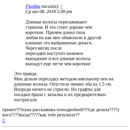
Plushka
писал(а):
↑
Ср авг 08, 2018 5:09 pm
Длиные волосы пересаживают
стрипом. И это стоит дороже чем
короткие. Причем длина типа
любая но как мне объяснили в другой
клинике это выбрашеные деньги.
Через месяц после
пересадки наступит шоковое
выпадение и все длиные волосы
выпадут еще легче чем короткие
Это правда.
Мне делали пересадку методом имплантер пен на
длинные волосы. Опустила линию лба на 1,5 см.
Впереди ничего не стригли. Но графты для
посадки брали с затылка и их предварительно
постригали
привет!!!!нука расскажика поподробней!!!!где делала????у
кого????когда?????как тебе результат??
Вернуться
к