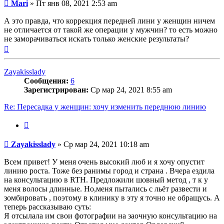
Сообщение
Mari
»
Пт янв 08, 2021 2:53 am
А это правда, что коррекция передней лини у женщин ничем
не отличается от такой же операции у мужчин? то есть можно
не заморачиваться искать только женские результаты?
Вернуться
к
началу
Zayakisslady
Сообщения:
6
Зарегистрирован:
Ср мар 24, 2021 8:55 am
Re: Пересадка у женщин: хочу изменить переднюю линию
Цитата
Сообщение
Zayakisslady
»
Ср мар 24, 2021 10:18 am
Всем привет! У меня очень высокий люб и я хочу опустит
линию роста. Тоже без ранимы город и страна . Вчера ездила
на консультацию в RTH. Предложили шовный метод , т к у
меня волосы длинные. Но,меня пытались с льёт развести и
зомбировать , поэтому в клинику в эту я точно не обращусь. А
теперь рассказываю суть:
Я отсылала им свои фотографии на заочную консультацию на