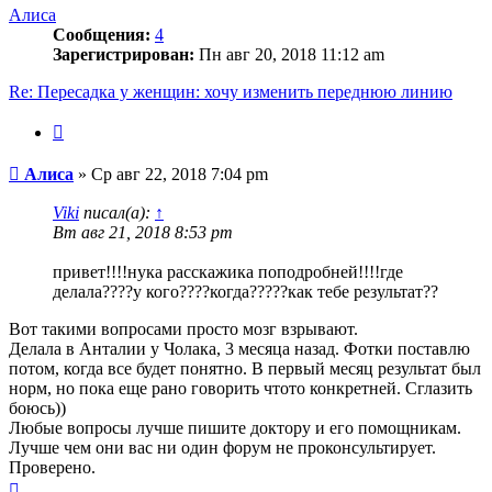
началу
Алиса
Сообщения:
4
Зарегистрирован:
Пн авг 20, 2018 11:12 am
Re: Пересадка у женщин: хочу изменить переднюю линию
Цитата
Сообщение
Алиса
»
Ср авг 22, 2018 7:04 pm
Viki
писал(а):
↑
Вт авг 21, 2018 8:53 pm
привет!!!!нука расскажика поподробней!!!!где
делала????у кого????когда?????как тебе результат??
Вот такими вопросами просто мозг взрывают.
Делала в Анталии у Чолака, 3 месяца назад. Фотки поставлю
потом, когда все будет понятно. В первый месяц результат был
норм, но пока еще рано говорить чтото конкретней. Сглазить
боюсь))
Любые вопросы лучше пишите доктору и его помощникам.
Лучше чем они вас ни один форум не проконсультирует.
Проверено.
Вернуться