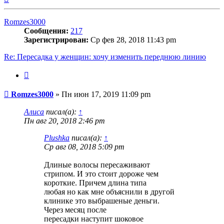
к
началу
Romzes3000
Сообщения:
217
Зарегистрирован:
Ср фев 28, 2018 11:43 pm
Re: Пересадка у женщин: хочу изменить переднюю линию
Цитата
Сообщение
Romzes3000
»
Пн июн 17, 2019 11:09 pm
Алиса
писал(а):
↑
Пн авг 20, 2018 2:46 pm
Plushka
писал(а):
↑
Ср авг 08, 2018 5:09 pm
Длиные волосы пересаживают
стрипом. И это стоит дороже чем
короткие. Причем длина типа
любая но как мне объяснили в другой
клинике это выбрашеные деньги.
Через месяц после
пересадки наступит шоковое