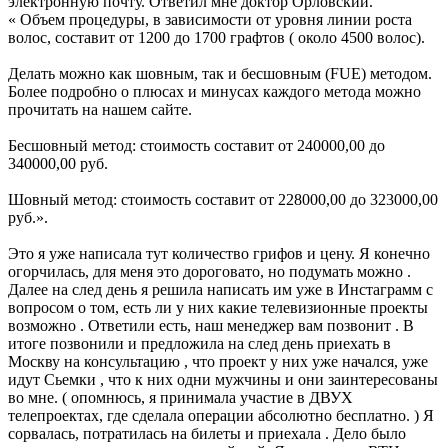
электронную почту. Ответил мне доктор Орловский.
« Объем процедуры, в зависимости от уровня линии роста
волос, составит от 1200 до 1700 графтов ( около 4500 волос).
Делать можно как шовным, так и бесшовным (FUE) методом.
Более подробно о плюсах и минусах каждого метода можно
прочитать на нашем сайте.
Бесшовный метод: стоимость составит от 240000,00 до
340000,00 руб.
Шовный метод: стоимость составит от 228000,00 до 323000,00
руб.».
Это я уже написала тут количество грифов и цену. Я конечно
огорчилась, для меня это дороговато, но подумать можно .
Далее на след день я решила написать им уже в Инстаграмм с
вопросом о том, есть ли у них какие телевизионные проекты
возможно . Ответили есть, наш менеджер вам позвонит . В
итоге позвонили и предложила на след день приехать в
Москву на консультацию , что проект у них уже начался, уже
идут Сьемки , что к них одни мужчины и они заинтересованы
во мне. ( опомнюсь, я принимала участие в ДВУХ
телепроектах, где сделала операции абсолютно бесплатно. ) Я
сорвалась, потратилась на билеты и приехала . Дело было