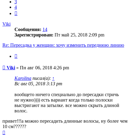
3
4
След.
Viki
Сообщения:
14
Зарегистрирован:
Пт май 25, 2018 2:09 pm
Re: Пересадка у женщин: хочу изменить переднюю линию
Цитата
Сообщение
Viki
»
Пн авг 06, 2018 4:26 pm
Karolina
писал(а):
↑
Вс авг 05, 2018 3:13 pm
вообщето ничего специально до пересадки стричь
не нужно)))) есть вариант когда только полоски
выстригают на затылке. все можно скрыть длиной
волос.
привет!!!а можно пересадить длинные волосы, ну более чем
10 см??????
Вернуться