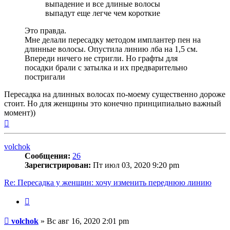
выпадение и все длиные волосы
выпадут еще легче чем короткие
Это правда.
Мне делали пересадку методом имплантер пен на
длинные волосы. Опустила линию лба на 1,5 см.
Впереди ничего не стригли. Но графты для
посадки брали с затылка и их предварительно
постригали
Пересадка на длинных волосах по-моему существенно дороже
стоит. Но для женщины это конечно принципиально важный
момент))
Вернуться
к
началу
volchok
Сообщения:
26
Зарегистрирован:
Пт июл 03, 2020 9:20 pm
Re: Пересадка у женщин: хочу изменить переднюю линию
Цитата
Сообщение
volchok
»
Вс авг 16, 2020 2:01 pm