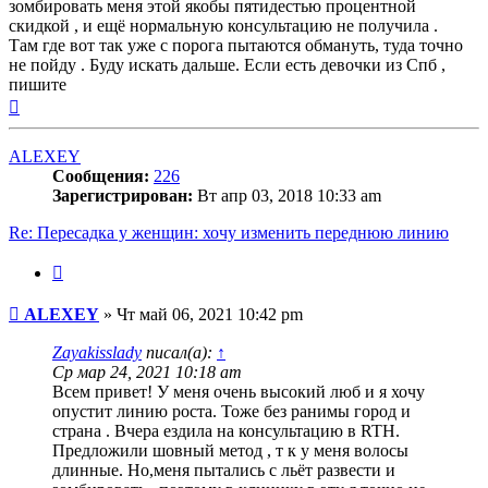
зомбировать меня этой якобы пятидестью процентной
скидкой , и ещё нормальную консультацию не получила .
Там где вот так уже с порога пытаются обмануть, туда точно
не пойду . Буду искать дальше. Если есть девочки из Спб ,
пишите
Вернуться
к
началу
ALEXEY
Сообщения:
226
Зарегистрирован:
Вт апр 03, 2018 10:33 am
Re: Пересадка у женщин: хочу изменить переднюю линию
Цитата
Сообщение
ALEXEY
»
Чт май 06, 2021 10:42 pm
Zayakisslady
писал(а):
↑
Ср мар 24, 2021 10:18 am
Всем привет! У меня очень высокий люб и я хочу
опустит линию роста. Тоже без ранимы город и
страна . Вчера ездила на консультацию в RTH.
Предложили шовный метод , т к у меня волосы
длинные. Но,меня пытались с льёт развести и