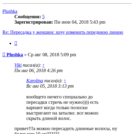
к
началу
Plushka
Сообщения:
5
Зарегистрирован:
Пн июн 04, 2018 5:43 pm
Re: Пересадка у женщин: хочу изменить переднюю линию
Цитата
Сообщение
Plushka
»
Ср авг 08, 2018 5:09 pm
Viki
писал(а):
↑
Пн авг 06, 2018 4:26 pm
Karolina
писал(а):
↑
Вс авг 05, 2018 3:13 pm
вообщето ничего специально до
пересадки стричь не нужно)))) есть
вариант когда только полоски
выстригают на затылке. все можно
скрыть длиной волос.
привет!!!а можно пересадить длинные волосы, ну
более чем 10 см??????