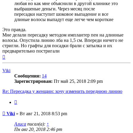
любая но как мне объяснили в другой клинике это
выбрашеные деньги. Через месяц после
пересадки наступит шоковое выпадение и все
длиные волосы выпадут еще легче чем короткие
Это правда.
Мне делали пересадку методом имплантер пен на длинные
волосы. Опустила линию лба на 1,5 см. Впереди ничего не
стригли. Но графты для посадки брали с затылка и их
предварительно постригали
Вернуться
к
началу
Viki
Сообщения:
14
Зарегистрирован:
Пт май 25, 2018 2:09 pm
Re: Пересадка у женщин: хочу изменить переднюю линию
Цитата
Сообщение
Viki
»
Вт авг 21, 2018 8:53 pm
Алиса
писал(а):
↑
Пн авг 20, 2018 2:46 pm