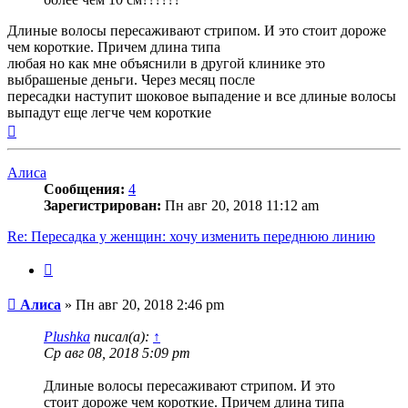
Длиные волосы пересаживают стрипом. И это стоит дороже
чем короткие. Причем длина типа
любая но как мне объяснили в другой клинике это
выбрашеные деньги. Через месяц после
пересадки наступит шоковое выпадение и все длиные волосы
выпадут еще легче чем короткие
Вернуться
к
началу
Алиса
Сообщения:
4
Зарегистрирован:
Пн авг 20, 2018 11:12 am
Re: Пересадка у женщин: хочу изменить переднюю линию
Цитата
Сообщение
Алиса
»
Пн авг 20, 2018 2:46 pm
Plushka
писал(а):
↑
Ср авг 08, 2018 5:09 pm
Длиные волосы пересаживают стрипом. И это
стоит дороже чем короткие. Причем длина типа