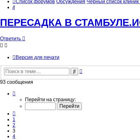
Список форумов
Обсуждения
Черный список клиник 
Поиск
ПЕРЕСАДКА В СТАМБУЛЕ.И
Ответить
Версия для печати
Расширенный
Поиск
поиск
93 сообщения
Страница
3
Перейти на страницу:
из
10
Пред.
1
2
3
4