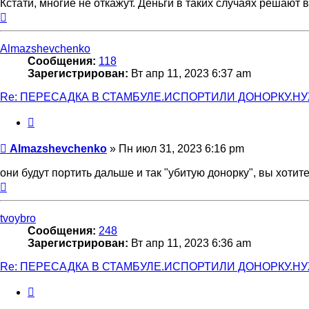
Кстати, многие не откажут. Деньги в таких случаях решают вс
Вернуться
к
началу
Almazshevchenko
Сообщения:
118
Зарегистрирован:
Вт апр 11, 2023 6:37 am
Re: ПЕРЕСАДКА В СТАМБУЛЕ.ИСПОРТИЛИ ДОНОРКУ.Н
Цитата
Сообщение
Almazshevchenko
»
Пн июл 31, 2023 6:16 pm
они будут портить дальше и так "убитую донорку", вы хотите
Вернуться
к
началу
tvoybro
Сообщения:
248
Зарегистрирован:
Вт апр 11, 2023 6:36 am
Re: ПЕРЕСАДКА В СТАМБУЛЕ.ИСПОРТИЛИ ДОНОРКУ.Н
Цитата