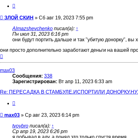
Цитата
Сообщение
ЗЛОЙ СКИН
»
Сб авг 19, 2023 7:55 pm
Almazshevchenko
писал(а):
↑
Пн июл 31, 2023 6:16 pm
они будут портить дальше и так "убитую донорку", вы 
они просто дополнительно заработают деньги на вашей про
Вернуться
к
началу
max03
Сообщения:
338
Зарегистрирован:
Вт апр 11, 2023 6:33 am
Re: ПЕРЕСАДКА В СТАМБУЛЕ.ИСПОРТИЛИ ДОНОРКУ.Н
Цитата
Сообщение
max03
»
Ср авг 23, 2023 6:14 pm
tvoybro
писал(а):
↑
Ср апр 19, 2023 6:26 pm
я побывал в аду, а понял это только спустя время.