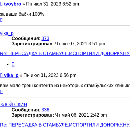
Сообщение
tvoybro
»
Пн июл 31, 2023 6:52 pm
за ваши бабки 100%
Вернуться
к
началу
vika_p
Сообщения:
373
Зарегистрирован:
Чт окт 07, 2021 3:51 pm
Re: ПЕРЕСАДКА В СТАМБУЛЕ.ИСПОРТИЛИ ДОНОРКУ.Н
Цитата
Сообщение
vika_p
»
Пн июл 31, 2023 6:56 pm
вам мало треш контента из некоторых стамбульских клиник
Вернуться
к
началу
ЗЛОЙ СКИН
Сообщения:
336
Зарегистрирован:
Чт май 06, 2021 2:42 pm
Re: ПЕРЕСАДКА В СТАМБУЛЕ.ИСПОРТИЛИ ДОНОРКУ.Н