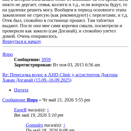
никто не дергает, семья, коллеги и т.д., если вопросы будут, то
на удаленке решить могу. Вообщем в период основного этапа
заживление не стресую (как рекомендуют) с перелетами, и т.д.
Отек был, спокойно в гостинице прошел. Там таблетки
выдают. После они мне сами корочки смыли, посмотрели и
проверили как зажило (сам Доганай), и спокойно улетел
домой. Очень понравилось.
Вернуться к началу
Япро
Сообщения:
3959
Зарегистрирован:
Вт ноя 03, 2015 6:56 am
Re: Пересадка волос в AHD Clinic у ассистентов Доктора
Хакан Доганай (15.09.-16.09.2025)
Цитата
Сообщение
Япро
»
Чт май 21, 2026 5:55 pm
EageR
писал(а):
↑
Вт май 19, 2026 5:10 pm
Gonzales
писал(а):
↑
Пн май 18, 2026 9:08 am