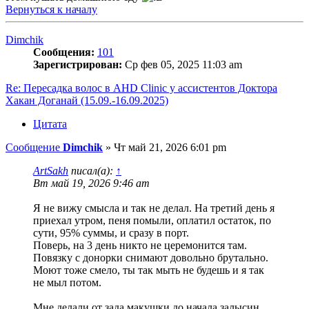
Вернуться к началу
Dimchik
Сообщения:
101
Зарегистрирован:
Ср фев 05, 2025 11:03 am
Re: Пересадка волос в AHD Clinic у ассистентов Доктора
Хакан Доганай (15.09.-16.09.2025)
Цитата
Сообщение
Dimchik
»
Чт май 21, 2026 6:01 pm
ArtSakh
писал(а):
↑
Вт май 19, 2026 9:46 am
Я не вижу смысла и так не делал. На третий день я
приехал утром, пеня помыли, оплатил остаток, по
сути, 95% суммы, и сразу в порт.
Поверь, на 3 день никто не церемонится там.
Повязку с донорки снимают довольно брутально.
Моют тоже смело, ты так мыть не будешь и я так
не мыл потом.
Мне делали от зада макушки до начала залысин,