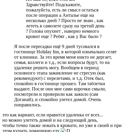
Здравствуйте! Подскажите,
пожалуйста, есть ли смысл остаться
после операции а Анталье еще на
несколько дней ? Просто не знаю , как
лететь в самолете сразу на третий день
? Голова опухнет , наверно немного
кровит еще ? Ребят , как у Вас было ?
Я после пересадки ещё 9 дней тусовался в
гостинице Holiday Inn, в которой изначально селят
от клиники. За это время меня никто не дергает,
семья, коллеги и т.д., если вопросы будут, то на
удаленке решить могу. Вообщем в период
основного этапа заживление не стресую (как
рекомендуют) с перелетами, и т.д. Отек был,
спокойно в гостинице прошел. Там таблетки
выдают. После они мне сами корочки смыли,
посмотрели и проверили как зажило (сам
Доганай), и спокойно улетел домой. Очень
понравилось.
это как вариант, если нравится удаленка от всех...
но можно улететь домой и на следующий день,
чтобы точно также лежать в кровати, но уже в своей и при
этом кушать домашнюю еду