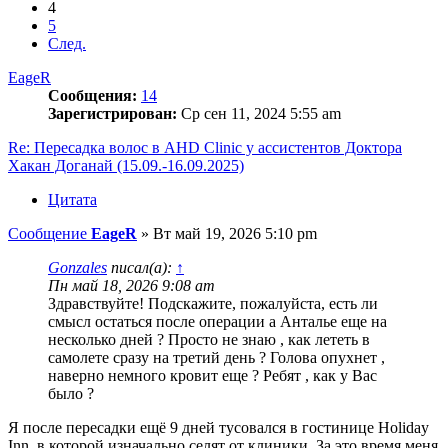
4
5
След.
EageR
Сообщения:
14
Зарегистрирован:
Ср сен 11, 2024 5:55 am
Re: Пересадка волос в AHD Clinic у ассистентов Доктора
Хакан Доганай (15.09.-16.09.2025)
Цитата
Сообщение
EageR
»
Вт май 19, 2026 5:10 pm
Gonzales
писал(а):
↑
Пн май 18, 2026 9:08 am
Здравствуйте! Подскажите, пожалуйста, есть ли
смысл остаться после операции а Анталье еще на
несколько дней ? Просто не знаю , как лететь в
самолете сразу на третий день ? Голова опухнет ,
наверно немного кровит еще ? Ребят , как у Вас
было ?
Я после пересадки ещё 9 дней тусовался в гостинице Holiday
Inn, в которой изначально селят от клиники. За это время меня