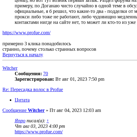
цены), но вот тут возник первый затык. Раздел форума на
примеру, по Доганаю чисто случайно в одной теме в обсуж
официальные, я б решил, что какие-то два - подделки от
прокси либо тоже не работают, либо чудовищно медленны
контактами нигде на сайте нет, то может ли кто-то из уж
https://www.profue.com/
примерно 3 клика понадобилось
странно, почему столько странных вопросов
Вернуться к началу
Witcher
Сообщения:
70
Зарегистрирован:
Вт авг 01, 2023 7:50 pm
Re: Пересадка волос в Profue
Цитата
Сообщение
Witcher
»
Пт авг 04, 2023 12:03 am
Япро
писал(а):
↑
Чт авг 03, 2023 4:00 pm
https://www.profue.com/