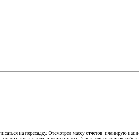
писаться на пересадку. Отсмотрел массу отчетов, планирую напи
 но по сути тут тоже просто отчеты. А есть где-то список собс