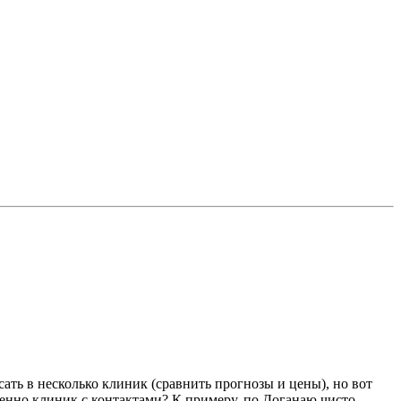
сать в несколько клиник (сравнить прогнозы и цены), но вот
твенно клиник с контактами? К примеру, по Доганаю чисто