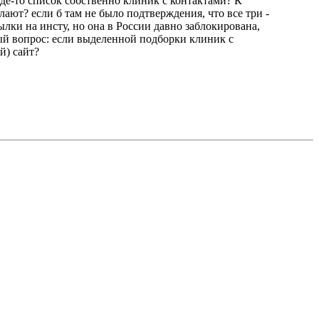
где-то список собственно клиник с контактами? К
лают? если б там не было подтверждения, что все три -
лки на инсту, но она в России давно заблокирована,
вый вопрос: если выделенной подборки клиник с
й) сайт?