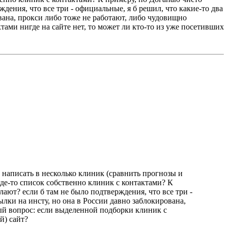
ждения, что все три - официальные, я б решил, что какие-то два
вана, прокси либо тоже не работают, либо чудовищно
ами нигде на сайте нет, то может ли кто-то из уже посетивших
ю написать в несколько клиник (сравнить прогнозы и
где-то список собственно клиник с контактами? К
лают? если б там не было подтверждения, что все три -
лки на инсту, но она в России давно заблокирована,
вый вопрос: если выделенной подборки клиник с
й) сайт?