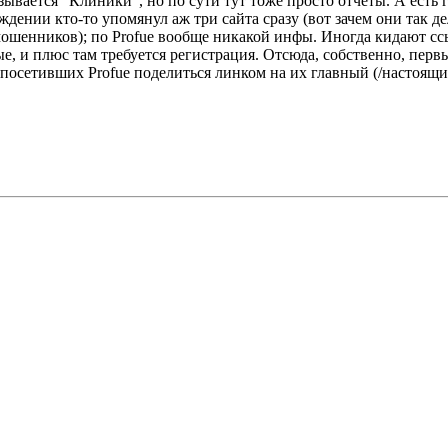
зывается "Клиники", но по сути тут тоже просто отчеты. А есть 
дении кто-то упомянул аж три сайта сразу (вот зачем они так де
 мошенников); по Profue вообще никакой инфы. Иногда кидают ссы
е, и плюс там требуется регистрация. Отсюда, собственно, пер
е посетивших Profue поделиться линком на их главный (/настоящи