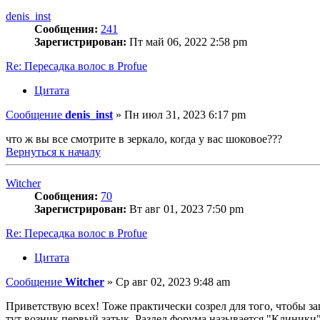
denis_inst
Сообщения:
241
Зарегистрирован:
Пт май 06, 2022 2:58 pm
Re: Пересадка волос в Profue
Цитата
Сообщение
denis_inst
»
Пн июл 31, 2023 6:17 pm
что ж вы все смотрите в зеркало, когда у вас шоковое???
Вернуться к началу
Witcher
Сообщения:
70
Зарегистрирован:
Вт авг 01, 2023 7:50 pm
Re: Пересадка волос в Profue
Цитата
Сообщение
Witcher
»
Ср авг 02, 2023 9:48 am
Приветствую всех! Тоже практически созрел для того, чтобы за
тут возник первый затык. Раздел форума называется "Клиники",