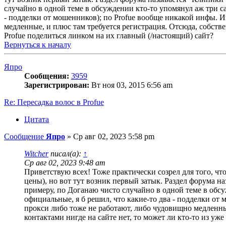
случайно в одной теме в обсуждении кто-то упомянул аж три сай
- подделки от мошенников); по Profue вообще никакой инфы. И
медленные, и плюс там требуется регистрация. Отсюда, собств
Profue поделиться линком на их главный (/настоящий) сайт?
Вернуться к началу
Япро
Сообщения:
3959
Зарегистрирован:
Вт ноя 03, 2015 6:56 am
Re: Пересадка волос в Profue
Цитата
Сообщение
Япро
»
Ср авг 02, 2023 5:58 pm
Witcher
писал(а):
↑
Ср авг 02, 2023 9:48 am
Приветствую всех! Тоже практически созрел для того, чт
цены), но вот тут возник первый затык. Раздел форума на
примеру, по Доганаю чисто случайно в одной теме в обсуж
официальные, я б решил, что какие-то два - подделки от
прокси либо тоже не работают, либо чудовищно медленны
контактами нигде на сайте нет, то может ли кто-то из уж