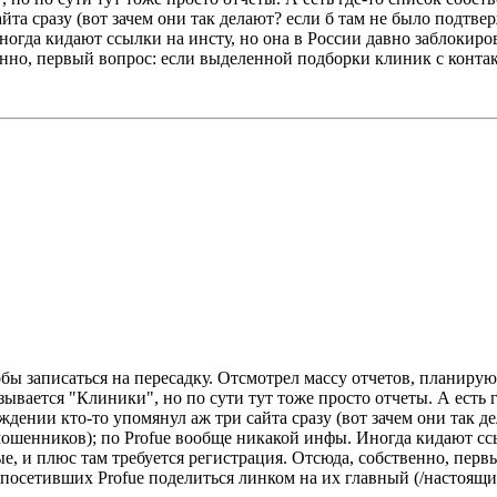
та сразу (вот зачем они так делают? если б там не было подтвер
ногда кидают ссылки на инсту, но она в России давно заблокиро
енно, первый вопрос: если выделенной подборки клиник с контакт
обы записаться на пересадку. Отсмотрел массу отчетов, планиру
зывается "Клиники", но по сути тут тоже просто отчеты. А есть 
дении кто-то упомянул аж три сайта сразу (вот зачем они так де
 мошенников); по Profue вообще никакой инфы. Иногда кидают ссы
е, и плюс там требуется регистрация. Отсюда, собственно, пер
е посетивших Profue поделиться линком на их главный (/настоящи