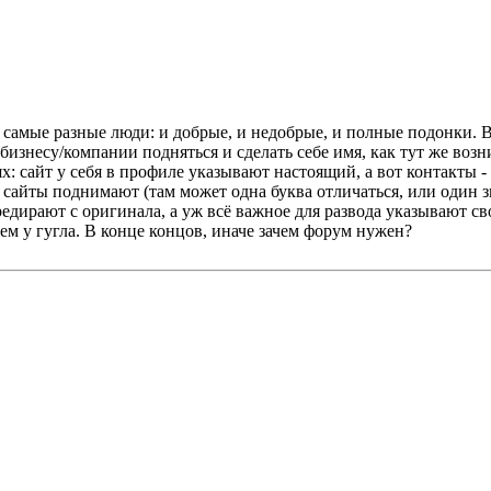
я самые разные люди: и добрые, и недобрые, и полные подонки. 
о бизнесу/компании подняться и сделать себе имя, как тут же во
: сайт у себя в профиле указывают настоящий, а вот контакты - 
 сайты поднимают (там может одна буква отличаться, или один з
редирают с оригинала, а уж всё важное для развода указывают сво
чем у гугла. В конце концов, иначе зачем форум нужен?