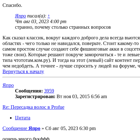
Спасибо.
Япро
писал(а):
↑
Чт авг 03, 2023 4:00 pm
странно, почему столько странных вопросов
Как сказал классик, вокруг каждого доброго дела всегда вьютс
областях - чего только не навидался, поверьте. Стоит какому-т
самом простом случае создают себе фишинговые акки в соцсетях
тоже свои). Которые решают покруче заморочиться - те и левые
типа чтототам.ком.ру). И тогда на этот (левый) сайт контент пе
чем недобдеть. А точнее - лучше спросить у людей на форуме, 
Вернуться к началу
Япро
Сообщения:
3959
Зарегистрирован:
Вт ноя 03, 2015 6:56 am
Re: Пересадка волос в Profue
Цитата
Сообщение
Япро
»
Сб авг 05, 2023 6:30 pm
оочень много букффф