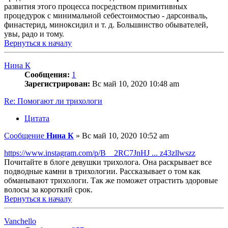
развития этого процесса посредством примитивных
процедурок с минимальной себестоимостью - дарсонваль,
финастерид, миноксидил и т. д. Большинство обывателей,
увы, радо и тому.
Вернуться к началу
Нина К
Сообщения:
1
Зарегистрирован:
Вс май 10, 2020 10:48 am
Re: Помогают ли трихологи
Цитата
Сообщение
Нина К
»
Вс май 10, 2020 10:52 am
https://www.instagram.com/p/B__2RC7JnHJ ... z43zllwszz
Почитайте в блоге девушки трихолога. Она раскрывает все
подводные камни в трихологии. Рассказывает о том как
обманывают трихологи. Так же поможет отрастить здоровые
волосы за короткий срок.
Вернуться к началу
Vanchello