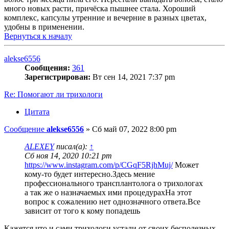
много новых расти, причёска пышнее стала. Хороший
комплекс, капсулы утренние и вечерние в разных цветах,
удобны в применении.
Вернуться к началу
alekse6556
Сообщения:
361
Зарегистрирован:
Вт сен 14, 2021 7:37 pm
Re: Помогают ли трихологи
Цитата
Сообщение
alekse6556
»
Сб май 07, 2022 8:00 pm
ALEXEY
писал(а):
↑
Сб ноя 14, 2020 10:21 pm
https://www.instagram.com/p/CGqF5RjhMuj/
Может
кому-то будет интересно.Здесь мение
профессионального трансплантолога о трихологах
а так же о назначаемых ими процедурахНа этот
вопрос к сожалению нет однозначного ответа.Все
зависит от того к кому попадешь
Кажется что и сами трихологи устали от своих бесполезных