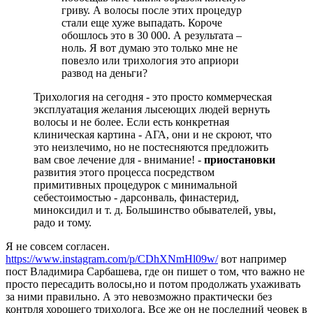
гриву. А волосы после этих процедур
стали еще хуже выпадать. Короче
обошлось это в 30 000. А результата –
ноль. Я вот думаю это только мне не
повезло или трихология это априори
развод на деньги?
Трихология на сегодня - это просто коммерческая
эксплуатация желания лысеющих людей вернуть
волосы и не более. Если есть конкретная
клиническая картина - АГА, они и не скроют, что
это неизлечимо, но не постесняются предложить
вам свое лечение для - внимание! -
приостановки
развития этого процесса посредством
примитивных процедурок с минимальной
себестоимостью - дарсонваль, финастерид,
миноксидил и т. д. Большинство обывателей, увы,
радо и тому.
Я не совсем согласен.
https://www.instagram.com/p/CDhXNmHl09w/
вот например
пост Владимира Сарбашева, где он пишет о том, что важно не
просто пересадить волосы,но и потом продолжать ухаживать
за ними правильно. А это невозможно практически без
контрля хорошего трихолога. Все же он не последний чеовек в