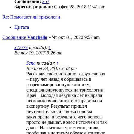
Сообщения:
257
Зарегистрирован:
Ср фев 28, 2018 11:41 pm
Re: Помогают ли трихологи
Цитата
Сообщение
Vanchello
»
Чт окт 01, 2020 9:57 am
x777xx
писал(а):
↑
Вс ноя 19, 2017 9:26 am
Sena
писал(а):
↑
Вт июл 28, 2015 3:32 pm
Расскажу свою историю в двух словах
– пару лет назад я обращалась в
разрекламированную клинику,
специализирующуюся на трихологии.
Врач – молодая девушка лет выдрала
несколько волосинок и отправила на
экспертизу. Результат пришел
неутешительный – кожа головы
закупорена, в результате чего волосы
просто не дышат, волос истончен и так
далее. Назначила курс «очищения»,
пообещав мне таким образом конскую