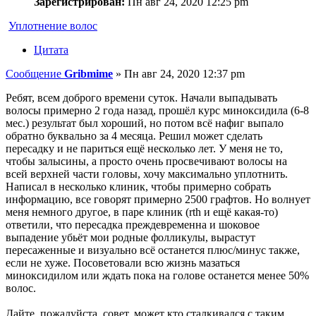
Зарегистрирован:
Пн авг 24, 2020 12:25 pm
Уплотнение волос
Цитата
Сообщение
Gribmime
»
Пн авг 24, 2020 12:37 pm
Ребят, всем доброго времени суток. Начали выпадывать
волосы примерно 2 года назад, прошёл курс миноксидила (6-8
мес.) результат был хороший, но потом всё нафиг выпало
обратно буквально за 4 месяца. Решил может сделать
пересадку и не париться ещё несколько лет. У меня не то,
чтобы залысины, а просто очень просвечивают волосы на
всей верхней части головы, хочу максимально уплотнить.
Написал в несколько клиник, чтобы примерно собрать
информацию, все говорят примерно 2500 графтов. Но волнует
меня немного другое, в паре клиник (rth и ещё какая-то)
ответили, что пересадка преждевременна и шоковое
выпадение убьёт мои родные фолликулы, вырастут
пересаженные и визуально всё останется плюс/минус также,
если не хуже. Посоветовали всю жизнь мазаться
миноксидилом или ждать пока на голове останется менее 50%
волос.
Дайте, пожалуйста, совет, может кто сталкивался с таким.