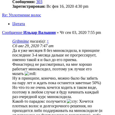
Сообщения:
303
Зарегистрирован:
Вс фев 16, 2020 4:30 pm
Re: Уплотнение волос
Цитата
Сообщение
Ильдар Вальшин
»
Чт сен 03, 2020 7:55 pm
Gribmime
писал(а):
↑
Сб авг 29, 2020 7:47 am
Да я уже месяцев 8 без миноксидила, в принципе
последние 3-4 месяца дальше не прогрессирует,
именно такой я и был до его приема.
Финастерид не рассматривал, на мне хорошо
работает миноксидил, поэтому уж лучше его
мазать
Ну в принципе, конечно, можно было бы забить
на пару лет и ждать пока останется заветные 50%)
Но что-то не очень хочется ходить в таком виде,
поэтому в любом случае я буду начинать каждый
раз очередной курс миноксидила.
Какой-то парадокс получается
Хочется
плотных волос и долгосрочного решения, но
приходится либо поддерживать на миноксидиле (и