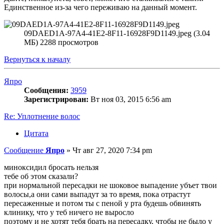
Единственное из-за чего переживаю на данный момент.
09DAED1A-97A4-41E2-8F11-16928F9D1149.jpeg (3.04
МБ) 2288 просмотров
Вернуться к началу
Япро
Сообщения:
3959
Зарегистрирован:
Вт ноя 03, 2015 6:56 am
Re: Уплотнение волос
Цитата
Сообщение
Япро
»
Чт авг 27, 2020 7:34 pm
миноксидил бросать нельзя
тебе об этом сказали?
при нормальной пересадки не шоковое выпадение убъет твои
волосы,а они сами выпадут за то время, пока отрастут
пересаженные и потом ты с пеной у рта будешь обвинять
клинику, что у теб ничего не выросло
поэтому и не хотят тебя брать на пересадку, чтобы не было у