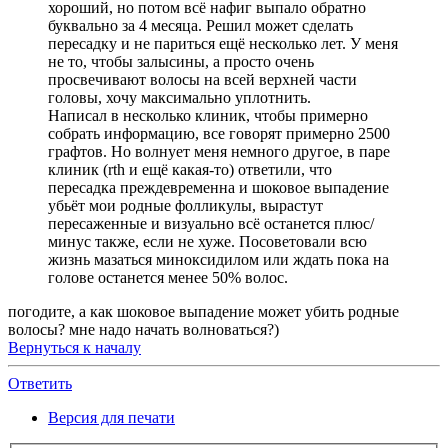
хороший, но потом всё нафиг выпало обратно
буквально за 4 месяца. Решил может сделать
пересадку и не париться ещё несколько лет. У меня
не то, чтобы залысины, а просто очень
просвечивают волосы на всей верхней части
головы, хочу максимально уплотнить.
Написал в несколько клиник, чтобы примерно
собрать информацию, все говорят примерно 2500
графтов. Но волнует меня немного другое, в паре
клиник (rth и ещё какая-то) ответили, что
пересадка преждевременна и шоковое выпадение
убьёт мои родные фолликулы, вырастут
пересаженные и визуально всё останется плюс/
минус также, если не хуже. Посоветовали всю
жизнь мазаться миноксидилом или ждать пока на
голове останется менее 50% волос.
погодите, а как шоковое выпадение может убить родные
волосы? мне надо начать волноваться?)
Вернуться к началу
Ответить
Версия для печати