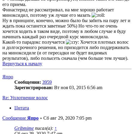
его приема.
Финастерид не рассматривал, на мне хорошо работает
миноксидил, поэтому уж лучше его мазать
Ну в принципе, конечно, можно было бы забить на пару лет и
ждать пока останется заветные 50%) Но что-то не очень
хочется ходить в таком виде, поэтому в любом случае я буду
начинать каждый раз очередной курс миноксидила.
Какой-то парадокс получается
Хочется плотных волос
и долгосрочного решения, но приходится либо поддерживать
на миноксидиле (и от пересадки не будет видимых
результатов), либо полысеть сначала (чем больше тем лучше).
Вернуться к началу
Япро
Сообщения:
3959
Зарегистрирован:
Вт ноя 03, 2015 6:56 am
Re: Уплотнение волос
Цитата
Сообщение
Япро
»
Сб авг 29, 2020 7:05 pm
Gribmime
писал(а):
↑
Сб авг 29, 2020 7:47 am