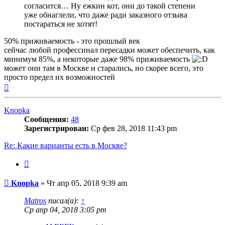
согласится… Ну ежкин кот, они до такой степени
уже обнаглели, что даже ради заказного отзыва
постараться не хотят!
50% приживаемость - это прошлый век
сейчас любой профессинал пересадки может обеспечить, как
минимум 85%, а некоторые даже 98% приживаемость
может они там в Москве и старались, но скорее всего, это
просто предел их возможностей
Вернуться
к
началу
Knopka
Сообщения:
48
Зарегистрирован:
Ср фев 28, 2018 11:43 pm
Re: Какие варианты есть в Москве?
Цитата
Сообщение
Knopka
»
Чт апр 05, 2018 9:39 am
Matros
писал(а):
↑
Ср апр 04, 2018 3:05 pm