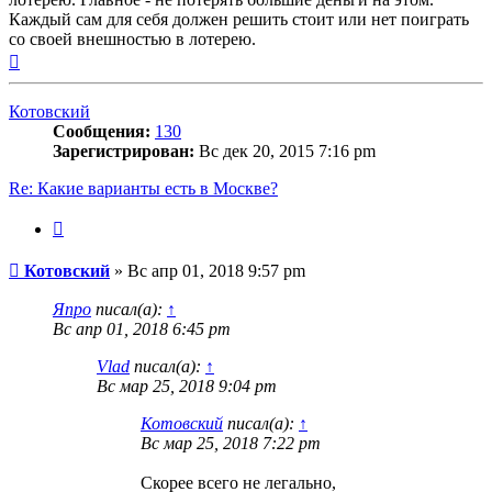
Каждый сам для себя должен решить стоит или нет поиграть
со своей внешностью в лотерею.
Вернуться
к
началу
Котовский
Сообщения:
130
Зарегистрирован:
Вс дек 20, 2015 7:16 pm
Re: Какие варианты есть в Москве?
Цитата
Сообщение
Котовский
»
Вс апр 01, 2018 9:57 pm
Япро
писал(а):
↑
Вс апр 01, 2018 6:45 pm
Vlad
писал(а):
↑
Вс мар 25, 2018 9:04 pm
Котовский
писал(а):
↑
Вс мар 25, 2018 7:22 pm
Скорее всего не легально,