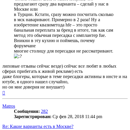
предлагают сразу два варианта – сделай у нас в
Москве или
в Турции. Кстати, сразу можно посчитать сколько
в мск наваривают. Примерно в 2 раза! Ну а
изобретение квазиметода hfe – это просто
банальная переплата за бренд в итоге, так как сам
метод это обычная пересадка с имплантер fue.
Вникни в эту кухню и поймешь, почему
форумчане
многие столицу для пересадки не рассматривают.
липовые отзывы сейчас везде) сейчас все любят в любых
сферах прибегать к живой рекламе) есть
даже блогеры, которые в теме пересадки активны в инсте и на
ютубе, я одного нашел случайно,
но он мне доверия не внушает)
Вернуться
к
началу
Matros
Сообщения:
282
Зарегистрирован:
Ср фев 28, 2018 11:44 pm
Re: Какие варианты есть в Москве?