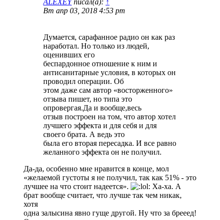
ALEXEY
писал(а):
↑
Вт апр 03, 2018 4:53 pm
Думается, сарафанное радио он как раз
наработал. Но только из людей,
оценивших его
беспардонное отношение к ним и
антисанитарные условия, в которых он
проводил операции. Об
этом даже сам автор «восторженного»
отзыва пишет, но типа это
опровергая.Да и вообще,весь
отзыв построен на том, что автор хотел
лучшего эффекта и для себя и для
своего брата. А ведь это
была его вторая пересадка. И все равно
желанного эффекта он не получил.
Да-да, особенно мне нравится в конце, мол
«желаемой густоты я не получил, так как 51% - это
лучшее на что стоит надеется».
Ха-ха. А
брат вообще считает, что лучше так чем никак,
хотя
одна залысина явно гуще другой. Ну что за брееед!