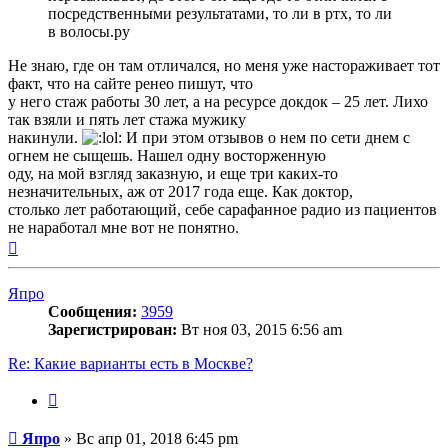
посредственными результатами, то ли в ртх, то ли
в волосы.ру
Не знаю, где он там отличался, но меня уже настораживает тот
факт, что на сайте ренео пишут, что
у него стаж работы 30 лет, а на ресурсе докдок – 25 лет. Лихо
так взяли и пять лет стажа мужику
накинули.
И при этом отзывов о нем по сети днем с
огнем не сыщешь. Нашел одну восторженную
оду, на мой взгляд заказную, и еще три каких-то
незначительных, аж от 2017 года еще. Как доктор,
столько лет работающий, себе сарафанное радио из пациентов
не наработал мне вот не понятно.
Вернуться
к
началу
Япро
Сообщения:
3959
Зарегистрирован:
Вт ноя 03, 2015 6:56 am
Re: Какие варианты есть в Москве?
Цитата
Сообщение
Япро
»
Вс апр 01, 2018 6:45 pm