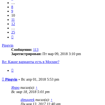
…
8
9
10
11
12
…
25
След.
Pingvin
Сообщения:
113
Зарегистрирован:
Пт мар 09, 2018 3:10 pm
Re: Какие варианты есть в Москве?
Цитата
Сообщение
Pingvin
»
Вс апр 01, 2018 5:53 pm
Япро
писал(а):
↑
Вс мар 18, 2018 5:01 pm
dimagrek
писал(а):
↑
Пн ноя 13, 2017 11:40 am