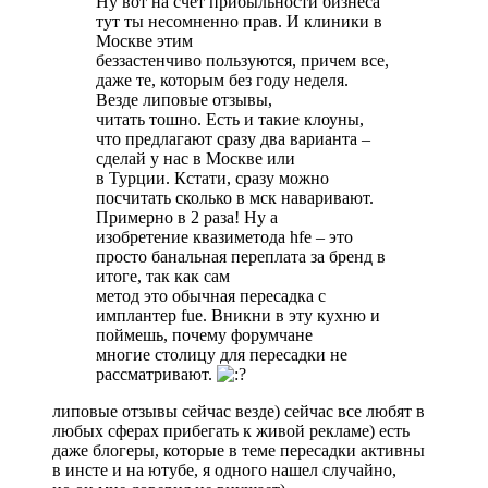
Ну вот на счет прибыльности бизнеса
тут ты несомненно прав. И клиники в
Москве этим
беззастенчиво пользуются, причем все,
даже те, которым без году неделя.
Везде липовые отзывы,
читать тошно. Есть и такие клоуны,
что предлагают сразу два варианта –
сделай у нас в Москве или
в Турции. Кстати, сразу можно
посчитать сколько в мск наваривают.
Примерно в 2 раза! Ну а
изобретение квазиметода hfe – это
просто банальная переплата за бренд в
итоге, так как сам
метод это обычная пересадка с
имплантер fue. Вникни в эту кухню и
поймешь, почему форумчане
многие столицу для пересадки не
рассматривают.
липовые отзывы сейчас везде) сейчас все любят в
любых сферах прибегать к живой рекламе) есть
даже блогеры, которые в теме пересадки активны
в инсте и на ютубе, я одного нашел случайно,