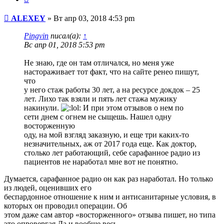
Сообщение
ALEXEY
»
Вт апр 03, 2018 4:53 pm
Pingvin
писал(а):
↑
Вс апр 01, 2018 5:53 pm
Не знаю, где он там отличался, но меня уже
настораживает тот факт, что на сайте ренео пишут,
что
у него стаж работы 30 лет, а на ресурсе докдок – 25
лет. Лихо так взяли и пять лет стажа мужику
накинули.
И при этом отзывов о нем по
сети днем с огнем не сыщешь. Нашел одну
восторженную
оду, на мой взгляд заказную, и еще три каких-то
незначительных, аж от 2017 года еще. Как доктор,
столько лет работающий, себе сарафанное радио из
пациентов не наработал мне вот не понятно.
Думается, сарафанное радио он как раз наработал. Но только
из людей, оценивших его
беспардонное отношение к ним и антисанитарные условия, в
которых он проводил операции. Об
этом даже сам автор «восторженного» отзыва пишет, но типа
это опровергая.Да и вообще,весь