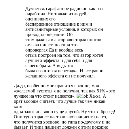
Думается, сарафанное радио он как раз
наработал. Но только из людей,
оценивших его
беспардонное отношение к ним и
антисанитарные условия, в которых он
проводил операции. Об
этом даже сам автор «восторженного»
отзыва пишет, но типа это
опровергая.Да и вообще,весь
отзыв построен на том, что автор хотел
лучшего эффекта и для себя и для
своего брата. А ведь это
была его вторая пересадка. И все равно
желанного эффекта он не получил.
Да-да, особенно мне нравится в конце, мол
«желаемой густоты я не получил, так как 51% - это
лучшее на что стоит надеется».
Ха-ха. А
брат вообще считает, что лучше так чем никак,
хотя
одна залысина явно гуще другой. Ну что за брееед!
Они тупо заранее настраивают пациента на то,
что получится хреново, но типа по-другому и не
бывает. И типа пациент должен с этим покорно