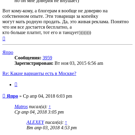
но он мне доверия не внушает)
Вот кому-кому, а блогерам я вообще не доверяю на
собственном опыте. Эти товарищи за копейку
могут мать родную продать. Да, это живая реклама. Понятно
что им все достается бесплатно, а
кто больше платит, тот его и танцует))))))))
Вернуться
к
началу
Япро
Сообщения:
3959
Зарегистрирован:
Вт ноя 03, 2015 6:56 am
Re: Какие варианты есть в Москве?
Цитата
Сообщение
Япро
»
Ср апр 04, 2018 6:03 pm
Matros
писал(а):
↑
Ср апр 04, 2018 3:05 pm
ALEXEY
писал(а):
↑
Вт апр 03, 2018 4:53 pm