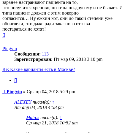
заранее настраивают пациента на то,
что получится хреново, но типа по-другому и не бывает. И
типа пациент должен с этим покорно
согласится… Ну ежкин кот, они до такой степени уже
обнаглели, что даже ради заказного отзыва
постараться не хотят!
Вернуться
к
началу
Pingvin
Сообщения:
113
Зарегистрирован:
Пт мар 09, 2018 3:10 pm
Re: Какие варианты есть в Москве?
Цитата
Сообщение
Pingvin
»
Ср апр 04, 2018 5:29 pm
ALEXEY
писал(а):
↑
Вт апр 03, 2018 4:58 pm
Matros
писал(а):
↑
Ср мар 21, 2018 10:52 am