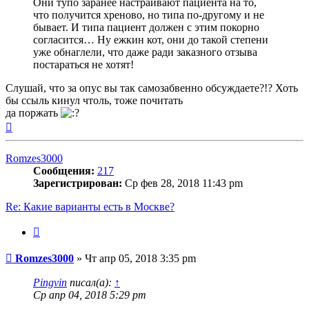
Они тупо заранее настраивают пациента на то,
что получится хреново, но типа по-другому и не
бывает. И типа пациент должен с этим покорно
согласится… Ну ежкин кот, они до такой степени
уже обнаглели, что даже ради заказного отзыва
постараться не хотят!
Слушай, что за опус вы так самозабвенно обсуждаете?!? Хоть
бы ссыль кинул чтоль, тоже почитать
да поржать
Вернуться
к
началу
Romzes3000
Сообщения:
217
Зарегистрирован:
Ср фев 28, 2018 11:43 pm
Re: Какие варианты есть в Москве?
Цитата
Сообщение
Romzes3000
»
Чт апр 05, 2018 3:35 pm
Pingvin
писал(а):
↑
Ср апр 04, 2018 5:29 pm