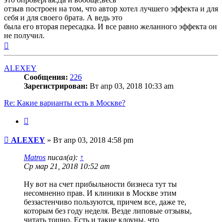
отзыв построен на том, что автор хотел лучшего эффекта и для
себя и для своего брата. А ведь это
была его вторая пересадка. И все равно желанного эффекта он
не получил.
Вернуться
к
началу
ALEXEY
Сообщения:
226
Зарегистрирован:
Вт апр 03, 2018 10:33 am
Re: Какие варианты есть в Москве?
Цитата
Сообщение
ALEXEY
»
Вт апр 03, 2018 4:58 pm
Matros
писал(а):
↑
Ср мар 21, 2018 10:52 am
Ну вот на счет прибыльности бизнеса тут ты
несомненно прав. И клиники в Москве этим
беззастенчиво пользуются, причем все, даже те,
которым без году неделя. Везде липовые отзывы,
читать тошно. Есть и такие клоуны, что