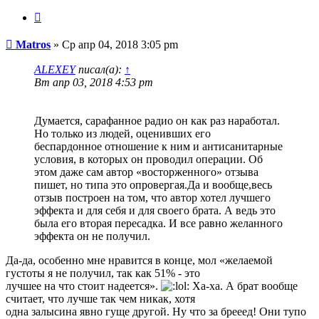
Цитата
Сообщение
Matros
»
Ср апр 04, 2018 3:05 pm
ALEXEY
писал(а):
↑
Вт апр 03, 2018 4:53 pm
Думается, сарафанное радио он как раз наработал.
Но только из людей, оценивших его
беспардонное отношение к ним и антисанитарные
условия, в которых он проводил операции. Об
этом даже сам автор «восторженного» отзыва
пишет, но типа это опровергая.Да и вообще,весь
отзыв построен на том, что автор хотел лучшего
эффекта и для себя и для своего брата. А ведь это
была его вторая пересадка. И все равно желанного
эффекта он не получил.
Да-да, особенно мне нравится в конце, мол «желаемой
густоты я не получил, так как 51% - это
лучшее на что стоит надеется».
Ха-ха. А брат вообще
считает, что лучше так чем никак, хотя
одна залысина явно гуще другой. Ну что за брееед! Они тупо