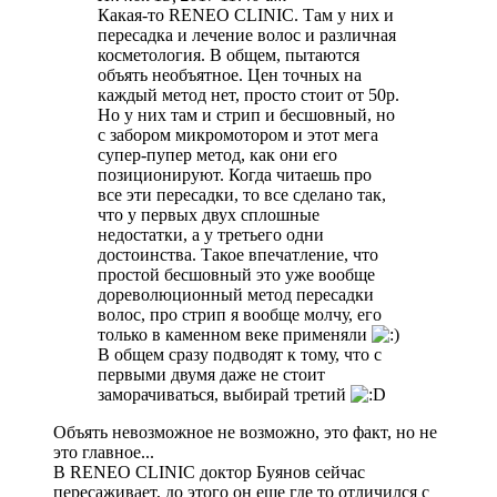
Какая-то RENEO CLINIC. Там у них и
пересадка и лечение волос и различная
косметология. В общем, пытаются
объять необъятное. Цен точных на
каждый метод нет, просто стоит от 50р.
Но у них там и стрип и бесшовный, но
с забором микромотором и этот мега
супер-пупер метод, как они его
позиционируют. Когда читаешь про
все эти пересадки, то все сделано так,
что у первых двух сплошные
недостатки, а у третьего одни
достоинства. Такое впечатление, что
простой бесшовный это уже вообще
дореволюционный метод пересадки
волос, про стрип я вообще молчу, его
только в каменном веке применяли
В общем сразу подводят к тому, что с
первыми двумя даже не стоит
заморачиваться, выбирай третий
Объять невозможное не возможно, это факт, но не
это главное...
В RENEO CLINIС доктор Буянов сейчас
пересаживает, до этого он еще где то отличился с