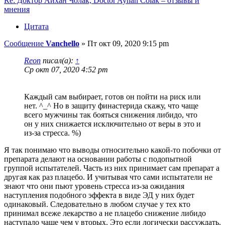
Re: Доктор Айхан Чолак, Doctor Ayhan Colak – отзывы и
мнения
Цитата
Сообщение
Vanchello
»
Пт окт 09, 2020 9:15 pm
Reon
писал(а):
↑
Ср окт 07, 2020 4:52 pm
Каждый сам выбирает, готов он пойти на риск или
нет. ^_^ Но в защиту финастерида скажу, что чаще
всего мужчины так бояться снижения либидо, что
он у них снижается исключительно от веры в это и
из-за стресса. %)
Я так понимаю что выводы относительно какой-то побочки от
препарата делают на основании работы с подопытной
группой испытателей. Часть из них принимает сам препарат а
другая как раз плацебо. И учитывая что сами испытатели не
знают что они пьют уровень стресса из-за ожидания
наступления подобного эффекта в виде ЭД у них будет
одинаковый. Следовательно в любом случае у тех кто
принимал всеже лекарство а не плацебо снижение либидо
наступало чаще чем у вторых. Это если логически рассуждать.