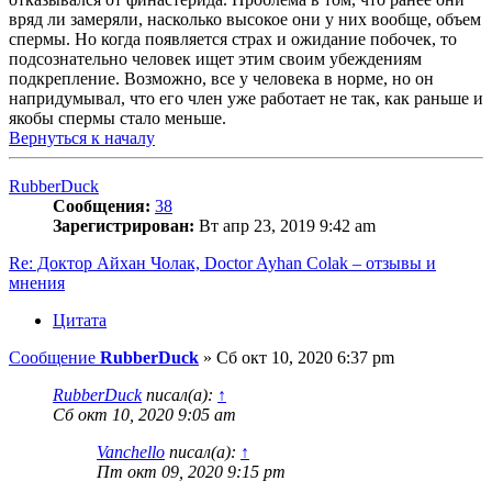
вряд ли замеряли, насколько высокое они у них вообще, объем
спермы. Но когда появляется страх и ожидание побочек, то
подсознательно человек ищет этим своим убеждениям
подкрепление. Возможно, все у человека в норме, но он
напридумывал, что его член уже работает не так, как раньше и
якобы спермы стало меньше.
Вернуться к началу
RubberDuck
Сообщения:
38
Зарегистрирован:
Вт апр 23, 2019 9:42 am
Re: Доктор Айхан Чолак, Doctor Ayhan Colak – отзывы и
мнения
Цитата
Сообщение
RubberDuck
»
Сб окт 10, 2020 6:37 pm
RubberDuck
писал(а):
↑
Сб окт 10, 2020 9:05 am
Vanchello
писал(а):
↑
Пт окт 09, 2020 9:15 pm