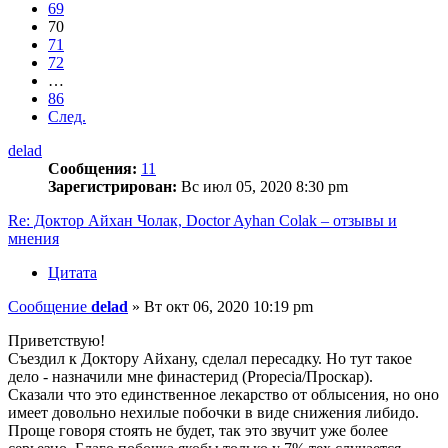
69
70
71
72
…
86
След.
delad
Сообщения:
11
Зарегистрирован:
Вс июл 05, 2020 8:30 pm
Re: Доктор Айхан Чолак, Doctor Ayhan Colak – отзывы и
мнения
Цитата
Сообщение
delad
»
Вт окт 06, 2020 10:19 pm
Приветствую!
Съездил к Доктору Айхану, сделал пересадку. Но тут такое
дело - назначили мне финастерид (Propecia/Проскар).
Сказали что это единственное лекарство от облысения, но оно
имеет довольно нехилые побочки в виде снижения либидо.
Проще говоря стоять не будет, так это звучит уже более