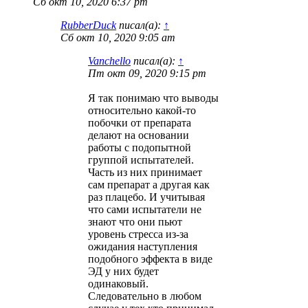
Сб окт 10, 2020 6:37 pm
RubberDuck
писал(а):
↑
Сб окт 10, 2020 9:05 am
Vanchello
писал(а):
↑
Пт окт 09, 2020 9:15 pm
Я так понимаю что выводы
относительно какой-то
побочки от препарата
делают на основании
работы с подопытной
группой испытателей.
Часть из них принимает
сам препарат а другая как
раз плацебо. И учитывая
что сами испытатели не
знают что они пьют
уровень стресса из-за
ожидания наступления
подобного эффекта в виде
ЭД у них будет
одинаковый.
Следовательно в любом