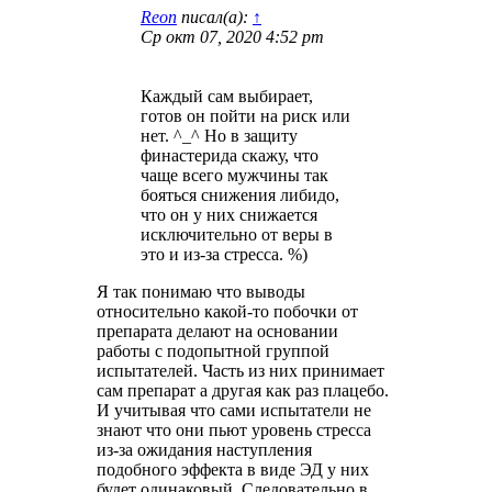
Reon
писал(а):
↑
Ср окт 07, 2020 4:52 pm
Каждый сам выбирает,
готов он пойти на риск или
нет. ^_^ Но в защиту
финастерида скажу, что
чаще всего мужчины так
бояться снижения либидо,
что он у них снижается
исключительно от веры в
это и из-за стресса. %)
Я так понимаю что выводы
относительно какой-то побочки от
препарата делают на основании
работы с подопытной группой
испытателей. Часть из них принимает
сам препарат а другая как раз плацебо.
И учитывая что сами испытатели не
знают что они пьют уровень стресса
из-за ожидания наступления
подобного эффекта в виде ЭД у них
будет одинаковый. Следовательно в