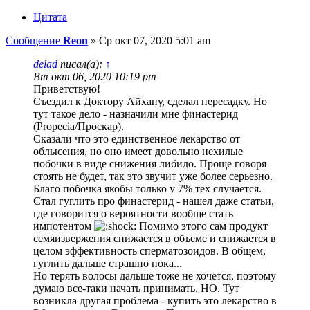
Цитата
Сообщение
Reon
»
Ср окт 07, 2020 5:01 am
delad
писал(а):
↑
Вт окт 06, 2020 10:19 pm
Приветствую!
Съездил к Доктору Айхану, сделал пересадку. Но
тут такое дело - назначили мне финастерид
(Propecia/Проскар).
Сказали что это единственное лекарство от
облысения, но оно имеет довольно нехилые
побочки в виде снижения либидо. Проще говоря
стоять не будет, так это звучит уже более серьезно.
Благо побочка якобы только у 7% тех случается.
Стал гуглить про финастерид - нашел даже статьи,
где говорится о вероятности вообще стать
импотентом
Помимо этого сам продукт
семяизвержения снижается в объеме и снижается в
целом эффективность сперматозоидов. В общем,
гуглить дальше страшно пока...
Но терять волосы дальше тоже не хочется, поэтому
думаю все-таки начать принимать, НО. Тут
возникла другая проблема - купить это лекарство в