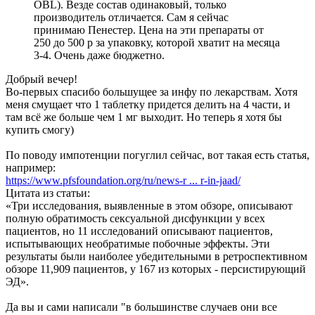
OBL). Везде состав одинаковый, только
производитель отличается. Сам я сейчас
принимаю Пенестер. Цена на эти препараты от
250 до 500 р за упаковку, которой хватит на месяца
3-4. Очень даже бюджетно.
Добрый вечер!
Во-первых спасибо большущее за инфу по лекарствам. Хотя
меня смущает что 1 таблетку придется делить на 4 части, и
там всё же больше чем 1 мг выходит. Но теперь я хотя бы
купить смогу)
По поводу импотенции погуглил сейчас, вот такая есть статья,
например:
https://www.pfsfoundation.org/ru/news-r ... r-in-jaad/
Цитата из статьи:
«Три исследования, выявленные в этом обзоре, описывают
полную обратимость сексуальной дисфункции у всех
пациентов, но 11 исследований описывают пациентов,
испытывающих необратимые побочные эффекты. Эти
результаты были наиболее убедительными в ретроспективном
обзоре 11,909 пациентов, у 167 из которых - персистирующий
ЭД».
Да вы и сами написали "в большинстве случаев они все