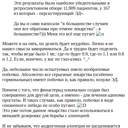
Эти результаты были наиболее убедительными в
ретроспективном обзоре 11,909 пациентов, у 167
из которых - персистирующий ЭД».
Да вы и сами написали "в большинстве случаев
они все обратимы при отмене лекарства" - в
большинстве?))) Меня это всё еще пугает
Можете и на пять, но делить будет неудобно. Лично я не
нашел смысла заморачиваться. Да и трудно будет поделить
так, чтобы везде было 1 мг,: где-то будет 0.9, где-то 1.1 или 0.8
и 1.2. Если, конечно, у вас не глаз-алмаз. ^_^
Да, небольшое число испытуемых имело необратимые
побочки. Абсолютно все серьезные лекарства (особенно
гормональные) имеют побочки и, как правило, похуже ЭД.
Начнем с того, что финастерид изначально создан был
совершенно для другой цели, а именно - для лечения аденомы
простаты. В таких случаях, как правило, побочки в виде
сниженного либидо не особо пугают.
Это уже потом данное лекарство стало использоваться в
меньшей дозировке для борьбы с алопецией.
И не забываем, что андрогенная алопеция не расценивается