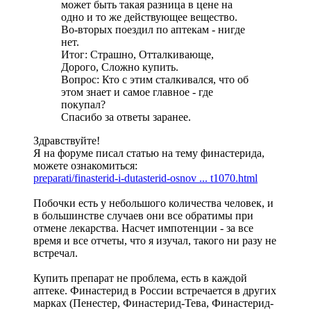
может быть такая разница в цене на
одно и то же действующее вещество.
Во-вторых поездил по аптекам - нигде
нет.
Итог: Страшно, Отталкивающе,
Дорого, Сложно купить.
Вопрос: Кто с этим сталкивался, что об
этом знает и самое главное - где
покупал?
Спасибо за ответы заранее.
Здравствуйте!
Я на форуме писал статью на тему финастерида,
можете ознакомиться:
preparati/finasterid-i-dutasterid-osnov ... t1070.html
Побочки есть у небольшого количества человек, и
в большинстве случаев они все обратимы при
отмене лекарства. Насчет импотенции - за все
время и все отчеты, что я изучал, такого ни разу не
встречал.
Купить препарат не проблема, есть в каждой
аптеке. Финастерид в России встречается в других
марках (Пенестер, Финастерид-Тева, Финастерид-