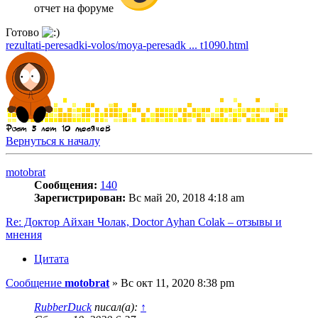
отчет на форуме
Готово
rezultati-peresadki-volos/moya-peresadk ... t1090.html
Вернуться к началу
motobrat
Сообщения:
140
Зарегистрирован:
Вс май 20, 2018 4:18 am
Re: Доктор Айхан Чолак, Doctor Ayhan Colak – отзывы и
мнения
Цитата
Сообщение
motobrat
»
Вс окт 11, 2020 8:38 pm
RubberDuck
писал(а):
↑