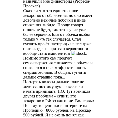
назначили мне финастерид (Propecia/
Проскар).
Сказали что это единственное
лекарство от облысения, но оно имеет
довольно нехилые побочки в виде
снижения либидо. Проще говоря
стоять не будет, так это звучит уже
более серьезно. Благо побочка якобы
только у 7% тех случается. Стал
гуглить про финастерид - нашел даже
статьи, где говорится о вероятности
вообще стать импотентом
Помимо этого сам продукт
семяизвержения снижается в объеме и
снижается в целом эффективность
сперматозоидов. В общем, гуглить
дальше страшно пока...
Но терять волосы дальше тоже не
хочется, поэтому думаю все-таки
начать принимать, НО. Тут возникла
другая проблема - купить это
лекарство в РФ хз как и где. Во-первых
Почему-то ценники в интернете на
Пропецию - 8000 рублей, на Проскар -
500 рублей. Я не очень понял как