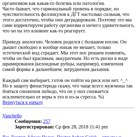
организмом как какая-то болезнь или патология.
Часто бывает, что гормональный уровень в порядке, но
чувствительность фолликулов к ДГТ настолько сильная, что
этого достаточно, чтобы они деградировали. Поэтому это мы
сами корректируем работу организма и ничего удивительного,
что он на это влияние как-то реагирует.
Приведу аналогию. Человек родился с большим носом. Он
дышит свободно и вообще никак не мешает, только
эстетический вид страдает. Мы этот нос решаем поменять,
чтобы он был красивым, аккуратным. Но есть риски в виде
шрамирования (келоидные рубцы, например), изменения
самой формы в дальнейшем; затруднения дыхания.
Каждый сам выбирает, готов он пойти на риск или нет. ^_^
Но в защиту финастерида скажу, что чаще всего мужчины так
бояться снижения либидо, что он у них снижается
исключительно от веры в это и из-за стресса. %)
Вернуться к началу
Vanchello
Сообщения:
257
Зарегистрирован:
Ср фев 28, 2018 11:41 pm