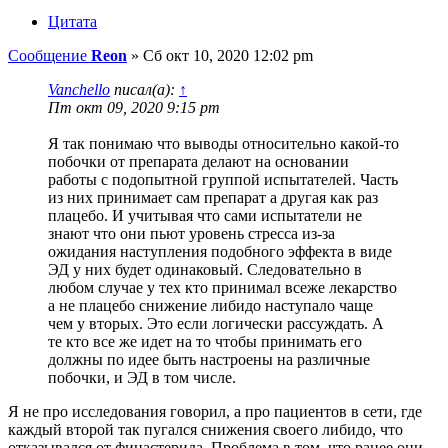
Цитата
Сообщение
Reon
»
Сб окт 10, 2020 12:02 pm
Vanchello
писал(а):
↑
Пт окт 09, 2020 9:15 pm
Я так понимаю что выводы относительно какой-то
побочки от препарата делают на основании
работы с подопытной группой испытателей. Часть
из них принимает сам препарат а другая как раз
плацебо. И учитывая что сами испытатели не
знают что они пьют уровень стресса из-за
ожидания наступления подобного эффекта в виде
ЭД у них будет одинаковый. Следовательно в
любом случае у тех кто принимал всеже лекарство
а не плацебо снижение либидо наступало чаще
чем у вторых. Это если логически рассуждать. А
те кто все же идет на то чтобы принимать его
должны по идее быть настроены на различные
побочки, и ЭД в том числе.
Я не про исследования говорил, а про пациентов в сети, где
каждый второй так пугался снижения своего либидо, что
отказывался от финастерида. Проблема в том, что ранее они