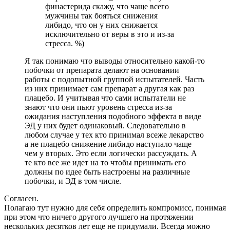
финастерида скажу, что чаще всего
мужчины так бояться снижения
либидо, что он у них снижается
исключительно от веры в это и из-за
стресса. %)
Я так понимаю что выводы относительно какой-то
побочки от препарата делают на основании
работы с подопытной группой испытателей. Часть
из них принимает сам препарат а другая как раз
плацебо. И учитывая что сами испытатели не
знают что они пьют уровень стресса из-за
ожидания наступления подобного эффекта в виде
ЭД у них будет одинаковый. Следовательно в
любом случае у тех кто принимал всеже лекарство
а не плацебо снижение либидо наступало чаще
чем у вторых. Это если логически рассуждать. А
те кто все же идет на то чтобы принимать его
должны по идее быть настроены на различные
побочки, и ЭД в том числе.
Согласен.
Полагаю тут нужно для себя определить компромисс, понимая
при этом что ничего другого лучшего на протяжении
нескольких десятков лет еще не придумали. Всегда можно