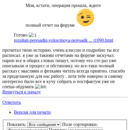
Моя, кстати, операция прошла, ждите
полный отчет на форуме
Готово
rezultati-peresadki-volos/moya-peresadk ... t1090.html
прочитал твою историю. очень классно и подробно ты все
расписал. я уже за такими отчетами на форуме заскучал.
парни все в общих словах пишут, потому что сто раз уже
описывали и процесс и обстановку. но все-таки полный
рассказ с мыслями и фотками читать всегда приятно. спасибо
за проделанную для нас работу . хотя тебе наверно и самому
интересно было все в кучу собрать и постфактум уже не
спеша обдумать
Вернуться к началу
Ответить
Версия для печати
Показать:
Поле сортировки:
Порядок: