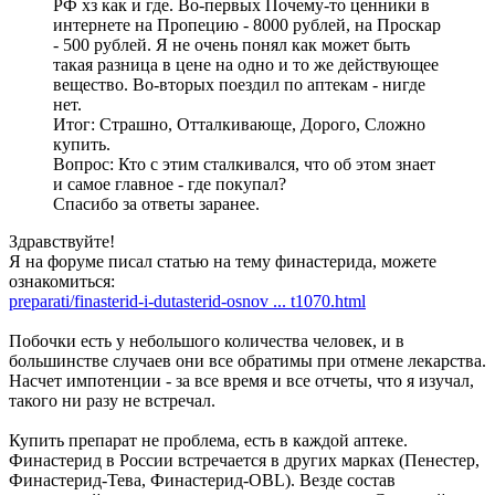
РФ хз как и где. Во-первых Почему-то ценники в
интернете на Пропецию - 8000 рублей, на Проскар
- 500 рублей. Я не очень понял как может быть
такая разница в цене на одно и то же действующее
вещество. Во-вторых поездил по аптекам - нигде
нет.
Итог: Страшно, Отталкивающе, Дорого, Сложно
купить.
Вопрос: Кто с этим сталкивался, что об этом знает
и самое главное - где покупал?
Спасибо за ответы заранее.
Здравствуйте!
Я на форуме писал статью на тему финастерида, можете
ознакомиться:
preparati/finasterid-i-dutasterid-osnov ... t1070.html
Побочки есть у небольшого количества человек, и в
большинстве случаев они все обратимы при отмене лекарства.
Насчет импотенции - за все время и все отчеты, что я изучал,
такого ни разу не встречал.
Купить препарат не проблема, есть в каждой аптеке.
Финастерид в России встречается в других марках (Пенестер,
Финастерид-Тева, Финастерид-OBL). Везде состав