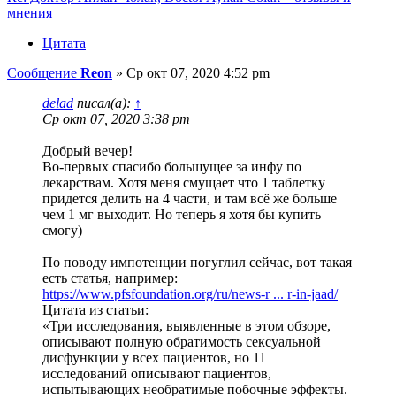
мнения
Цитата
Сообщение
Reon
»
Ср окт 07, 2020 4:52 pm
delad
писал(а):
↑
Ср окт 07, 2020 3:38 pm
Добрый вечер!
Во-первых спасибо большущее за инфу по
лекарствам. Хотя меня смущает что 1 таблетку
придется делить на 4 части, и там всё же больше
чем 1 мг выходит. Но теперь я хотя бы купить
смогу)
По поводу импотенции погуглил сейчас, вот такая
есть статья, например:
https://www.pfsfoundation.org/ru/news-r ... r-in-jaad/
Цитата из статьи:
«Три исследования, выявленные в этом обзоре,
описывают полную обратимость сексуальной
дисфункции у всех пациентов, но 11
исследований описывают пациентов,
испытывающих необратимые побочные эффекты.