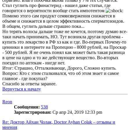
серьезно. Благо побочка якобы только у 7% тех случается.
Стал гуглить про финастерид - нашел даже статьи, где
говорится о вероятности вообще стать импотентом
Помимо этого сам продукт семяизвержения снижается в
объеме и снижается в целом эффективность сперматозоидов.
В общем, гуглить дальше страшно пока...
Но терять волосы дальше тоже не хочется, поэтому думаю все-
таки начать принимать, НО. Тут возникла другая проблема -
купить это лекарство в РФ хз как и где. Во-первых Почему-то
ценники в интернете на Пропецию - 8000 рублей, на Проскар
- 500 рублей. Я не очень понял как может быть такая разница
в цене на одно и то же действующее вещество. Во-вторых
поездил по аптекам - нигде нет.
Итог: Страшно, Отталкивающе, Дорого, Сложно купить.
Вопрос: Кто с этим сталкивался, что об этом знает и самое
главное - где покупал?
Спасибо за ответы заранее.
Вернуться к началу
Reon
Сообщения:
538
Зарегистрирован:
Ср апр 24, 2019 12:33 pm
Re: Доктор Айхан Чолак, Doctor Ayhan Colak – отзывы и
мнения