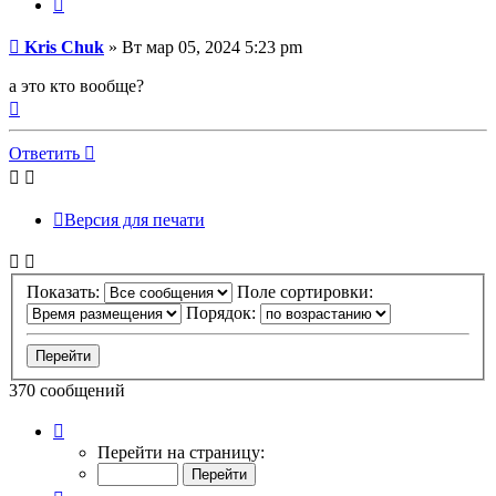
Цитата
Сообщение
Kris Chuk
»
Вт мар 05, 2024 5:23 pm
а это кто вообще?
Вернуться
к
началу
Ответить
Версия для печати
Показать:
Поле сортировки:
Порядок:
370 сообщений
Страница
35
Перейти на страницу:
из
37
Пред.