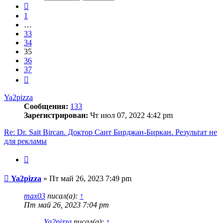
37
Пред.
1
…
33
34
35
36
37
След.
Ya2pizza
Сообщения:
133
Зарегистрирован:
Чт июл 07, 2022 4:42 pm
Re: Dr. Sait Bircan. Доктор Саит Бирджан-Биркан. Результат не
для рекламы
Цитата
Сообщение
Ya2pizza
»
Пт май 26, 2023 7:49 pm
max03
писал(а):
↑
Пт май 26, 2023 7:04 pm
Ya2pizza
писал(а):
↑