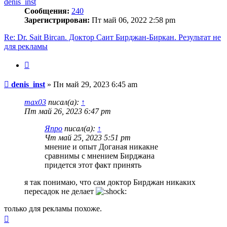
denis_inst
Сообщения:
240
Зарегистрирован:
Пт май 06, 2022 2:58 pm
Re: Dr. Sait Bircan. Доктор Саит Бирджан-Биркан. Результат не
для рекламы
Цитата
Сообщение
denis_inst
»
Пн май 29, 2023 6:45 am
max03
писал(а):
↑
Пт май 26, 2023 6:47 pm
Япро
писал(а):
↑
Чт май 25, 2023 5:51 pm
мнение и опыт Доганая никакне
сравнимы с мнением Бирджана
придется этот факт принять
я так понимаю, что сам доктор Бирджан никаких
пересадок не делает
только для рекламы похоже.
Вернуться
к