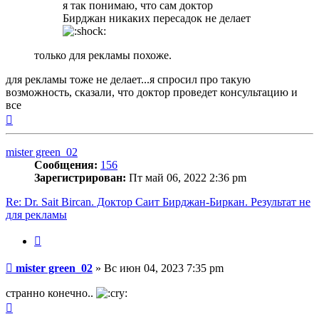
я так понимаю, что сам доктор
Бирджан никаких пересадок не делает
только для рекламы похоже.
для рекламы тоже не делает...я спросил про такую
возможность, сказали, что доктор проведет консультацию и
все
Вернуться
к
началу
mister green_02
Сообщения:
156
Зарегистрирован:
Пт май 06, 2022 2:36 pm
Re: Dr. Sait Bircan. Доктор Саит Бирджан-Биркан. Результат не
для рекламы
Цитата
Сообщение
mister green_02
»
Вс июн 04, 2023 7:35 pm
странно конечно..
Вернуться
к