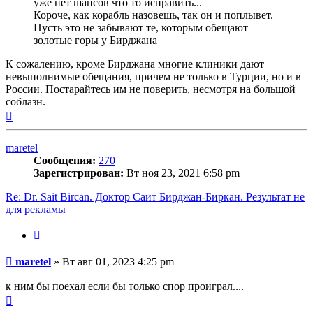
уже нет шансов что то исправить...
Короче, как корабль назовешь, так он и поплывет.
Пусть это не забывают те, которым обещают
золотые горы у Бирджана
К сожалению, кроме Бирджана многие клиники дают
невыполнимые обещания, причем не только в Турции, но и в
России. Постарайтесь им не поверить, несмотря на большой
соблазн.
Вернуться
к
началу
maretel
Сообщения:
270
Зарегистрирован:
Вт ноя 23, 2021 6:58 pm
Re: Dr. Sait Bircan. Доктор Саит Бирджан-Биркан. Результат не
для рекламы
Цитата
Сообщение
maretel
»
Вт авг 01, 2023 4:25 pm
к ним бы поехал если бы только спор проиграл....
Вернуться
к