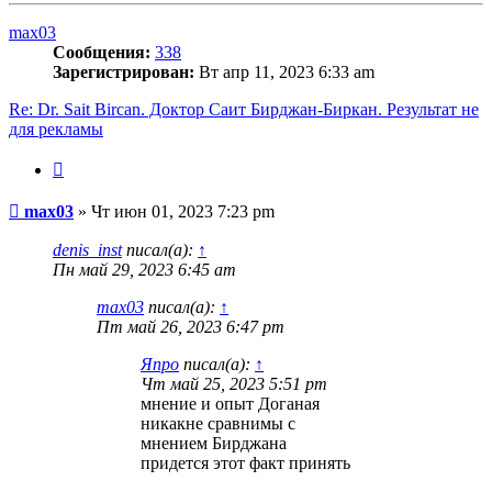
началу
max03
Сообщения:
338
Зарегистрирован:
Вт апр 11, 2023 6:33 am
Re: Dr. Sait Bircan. Доктор Саит Бирджан-Биркан. Результат не
для рекламы
Цитата
Сообщение
max03
»
Чт июн 01, 2023 7:23 pm
denis_inst
писал(а):
↑
Пн май 29, 2023 6:45 am
max03
писал(а):
↑
Пт май 26, 2023 6:47 pm
Япро
писал(а):
↑
Чт май 25, 2023 5:51 pm
мнение и опыт Доганая
никакне сравнимы с
мнением Бирджана
придется этот факт принять