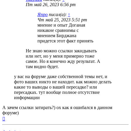
Пт май 26, 2023 6:56 pm
Япро
писал(а):
↑
Чт май 25, 2023 5:51 pm
мнение и опыт Доганая
никакне сравнимы с
мнением Бирджана
придется этот факт принять
Не знаю можно ссылки закидывать
или нет, но у меня примерно тоже
самое. Но я конечно жду результат. А
там видно будет.
у вас на форуме даже собственной темы нет, и
фото ваших никто не находит. как можно делать
какие то выводы о вашей пересадке? или
пересадках. тут вообще полное отсутствие
информации
А зачем ссылки затирать?) ох как я ошибался в данном
форуме)
Вернуться
к
началу