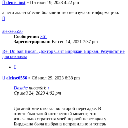
Сообщение
denis_inst
»
Пн июн 19, 2023 4:22 pm
а чего жалеть? если большинство не изучают информацию.
Вернуться
к
началу
alekse6556
Сообщения:
361
Зарегистрирован:
Вт сен 14, 2021 7:37 pm
Re: Dr. Sait Bircan. Доктор Саит Бирджан-Биркан. Результат не
для рекламы
Цитата
Сообщение
alekse6556
»
Сб июл 29, 2023 6:38 pm
Dasithe
писал(а):
↑
Ср май 24, 2023 4:02 pm
Доганай мне отказал во второй пересадке. В
ответе был такой интересный момент, что
изначально стратегия моей первой пересадки у
Бирджана была выбрана неправильно и теперь