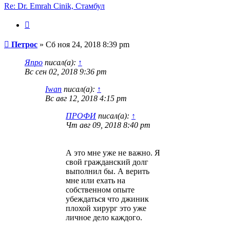
Re: Dr. Emrah Cinik, Стамбул
Цитата
Сообщение
Петрос
»
Сб ноя 24, 2018 8:39 pm
Япро
писал(а):
↑
Вс сен 02, 2018 9:36 pm
Iwan
писал(а):
↑
Вс авг 12, 2018 4:15 pm
ПРОФИ
писал(а):
↑
Чт авг 09, 2018 8:40 pm
А это мне уже не важно. Я
свой гражданский долг
выполнил бы. А верить
мне или ехать на
собственном опыте
убеждаться что джиник
плохой хирург это уже
личное дело каждого.