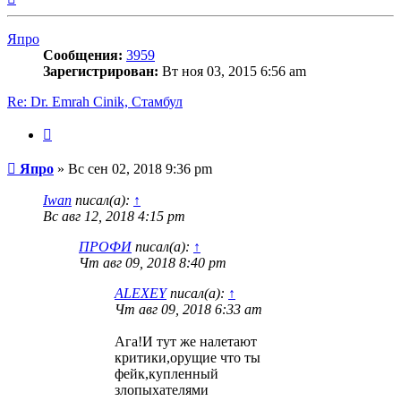
к
началу
Япро
Сообщения:
3959
Зарегистрирован:
Вт ноя 03, 2015 6:56 am
Re: Dr. Emrah Cinik, Стамбул
Цитата
Сообщение
Япро
»
Вс сен 02, 2018 9:36 pm
Iwan
писал(а):
↑
Вс авг 12, 2018 4:15 pm
ПРОФИ
писал(а):
↑
Чт авг 09, 2018 8:40 pm
ALEXEY
писал(а):
↑
Чт авг 09, 2018 6:33 am
Ага!И тут же налетают
критики,орущие что ты
фейк,купленный
злопыхателями