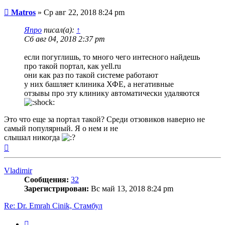
Сообщение
Matros
»
Ср авг 22, 2018 8:24 pm
Япро
писал(а):
↑
Сб авг 04, 2018 2:37 pm
если погуглишь, то много чего интесного найдешь
про такой портал, как yell.ru
они как раз по такой системе работают
у них башляет клиника ХФЕ, а негативные
отзывы про эту клинику автоматически удаляются
Это что еще за портал такой? Среди отзовиков наверно не
самый популярный. Я о нем и не
слышал никогда
Вернуться
к
началу
Vladimir
Сообщения:
32
Зарегистрирован:
Вс май 13, 2018 8:24 pm
Re: Dr. Emrah Cinik, Стамбул
Цитата