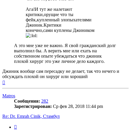
Ага!И тут же налетают
критики,орущие что ты
фейк,купленный злопыхателями
Джиник.Критики
конечно,сами куплены Джиником
А это мне уже не важно. Я свой гражданский долг
выполнил бы. А верить мне или ехать на
собственном опыте убеждаться что джиник
плохой хирург это уже личное дело каждого.
Джиник вообще сам пересадку не делает, так что нечего и
обсуждать плохой он хирург или хороший
Вернуться
к
началу
Matros
Сообщения:
282
Зарегистрирован:
Ср фев 28, 2018 11:44 pm
Re: Dr. Emrah Cinik, Стамбул
Цитата