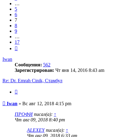
…
5
6
7
8
9
…
17
След.
Iwan
Сообщения:
562
Зарегистрирован:
Чт янв 14, 2016 8:43 am
Re: Dr. Emrah Cinik, Стамбул
Цитата
Сообщение
Iwan
»
Вс авг 12, 2018 4:15 pm
ПРОФИ
писал(а):
↑
Чт авг 09, 2018 8:40 pm
ALEXEY
писал(а):
↑
Чт авг 09, 2018 6:33 am