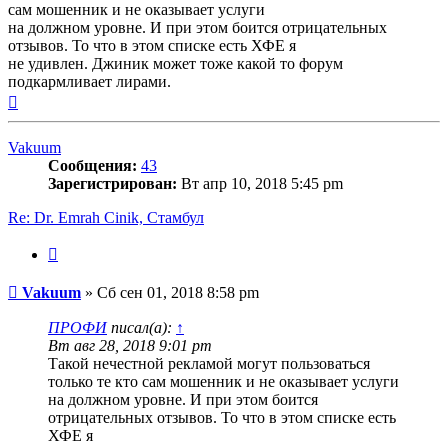
сам мошенник и не оказывает услуги
на должном уровне. И при этом боится отрицательных
отзывов. То что в этом списке есть ХФЕ я
не удивлен. Джиник может тоже какой то форум
подкармливает лирами.
Вернуться
к
началу
Vakuum
Сообщения:
43
Зарегистрирован:
Вт апр 10, 2018 5:45 pm
Re: Dr. Emrah Cinik, Стамбул
Цитата
Сообщение
Vakuum
»
Сб сен 01, 2018 8:58 pm
ПРОФИ
писал(а):
↑
Вт авг 28, 2018 9:01 pm
Такой нечестной рекламой могут пользоваться
только те кто сам мошенник и не оказывает услуги
на должном уровне. И при этом боится
отрицательных отзывов. То что в этом списке есть
ХФЕ я