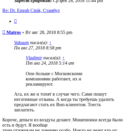
Зарегистрирован:
Ср фев 28, 2018 11:44 pm
Re: Dr. Emrah Cinik, Стамбул
Цитата
Сообщение
Matros
»
Вт авг 28, 2018 8:55 pm
Vakuum
писал(а):
↑
Пн авг 27, 2018 8:58 pm
Vladimir
писал(а):
↑
Пт авг 24, 2018 5:14 am
Они больше с Московскими
компаниями работают, их и
рекламируют.
Ага, их же и топят в случае чего. Сами пишут
негативные отзывы. А когда ты требуешь удалить
предлагают стать их Вип-клиентом. Тоесть
заплатить.
Короче, деньги из воздуха делают. Мошенники всегда были
есть и будут. Я вообще
этим отзовикам не доверяю особо. Никто не знает кто их