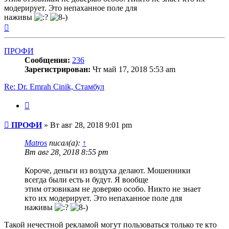
модерирует. Это непаханное поле для
наживы
Вернуться
к
началу
ПРОФИ
Сообщения:
236
Зарегистрирован:
Чт май 17, 2018 5:53 am
Re: Dr. Emrah Cinik, Стамбул
Цитата
Сообщение
ПРОФИ
»
Вт авг 28, 2018 9:01 pm
Matros
писал(а):
↑
Вт авг 28, 2018 8:55 pm
Короче, деньги из воздуха делают. Мошенники
всегда были есть и будут. Я вообще
этим отзовикам не доверяю особо. Никто не знает
кто их модерирует. Это непаханное поле для
наживы
Такой нечестной рекламой могут пользоваться только те кто