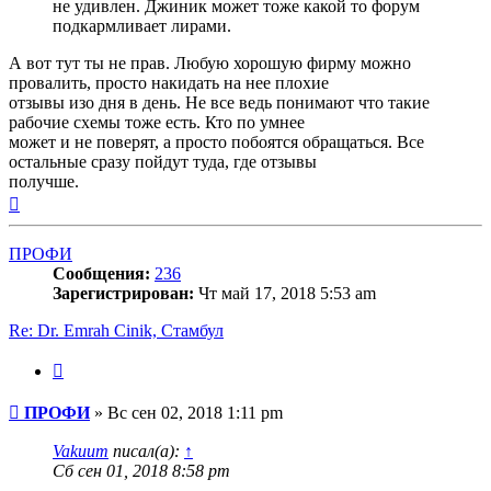
не удивлен. Джиник может тоже какой то форум
подкармливает лирами.
А вот тут ты не прав. Любую хорошую фирму можно
провалить, просто накидать на нее плохие
отзывы изо дня в день. Не все ведь понимают что такие
рабочие схемы тоже есть. Кто по умнее
может и не поверят, а просто побоятся обращаться. Все
остальные сразу пойдут туда, где отзывы
получше.
Вернуться
к
началу
ПРОФИ
Сообщения:
236
Зарегистрирован:
Чт май 17, 2018 5:53 am
Re: Dr. Emrah Cinik, Стамбул
Цитата
Сообщение
ПРОФИ
»
Вс сен 02, 2018 1:11 pm
Vakuum
писал(а):
↑
Сб сен 01, 2018 8:58 pm