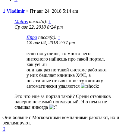
Сообщение
Vladimir
»
Пт авг 24, 2018 5:14 am
Matros
писал(а):
↑
Ср авг 22, 2018 8:24 pm
Япро
писал(а):
↑
Сб авг 04, 2018 2:37 pm
если погуглишь, то много чего
интесного найдешь про такой портал,
как yell.ru
они как раз по такой системе работают
у них башляет клиника ХФЕ, а
негативные отзывы про эту клинику
автоматически удаляются
Это что еще за портал такой? Среди отзовиков
наверно не самый популярный. Я о нем и не
слышал никогда
Они больше с Московскими компаниями работают, их и
рекламируют.
Вернуться
к