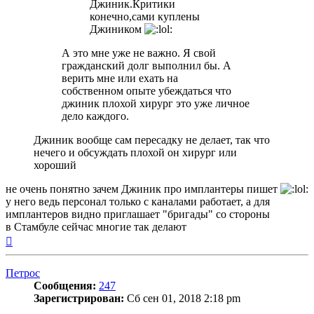
Джиник.Критики
конечно,сами куплены
Джиником
А это мне уже не важно. Я свой
гражданский долг выполнил бы. А
верить мне или ехать на
собственном опыте убеждаться что
джиник плохой хирург это уже личное
дело каждого.
Джиник вообще сам пересадку не делает, так что
нечего и обсуждать плохой он хирург или
хороший
не очень понятно зачем Джиник про имплантеры пишет
у него ведь персонал только с каналами работает, а для
имплантеров видно приглашает "бригады" со стороны
в Стамбуле сейчас многие так делают
Вернуться
к
началу
Петрос
Сообщения:
247
Зарегистрирован:
Сб сен 01, 2018 2:18 pm