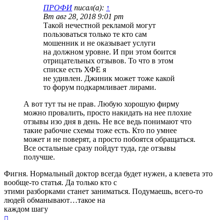
ПРОФИ
писал(а):
↑
Вт авг 28, 2018 9:01 pm
Такой нечестной рекламой могут
пользоваться только те кто сам
мошенник и не оказывает услуги
на должном уровне. И при этом боится
отрицательных отзывов. То что в этом
списке есть ХФЕ я
не удивлен. Джиник может тоже какой
то форум подкармливает лирами.
А вот тут ты не прав. Любую хорошую фирму
можно провалить, просто накидать на нее плохие
отзывы изо дня в день. Не все ведь понимают что
такие рабочие схемы тоже есть. Кто по умнее
может и не поверят, а просто побоятся обращаться.
Все остальные сразу пойдут туда, где отзывы
получше.
Фигня. Нормальный доктор всегда будет нужен, а клевета это
вообще-то статья. Да только кто с
этими разборками станет заниматься. Подумаешь, всего-то
людей обманывают…такое на
каждом шагу
Вернуться