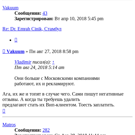
началу
Vakuum
Сообщения:
43
Зарегистрирован:
Вт апр 10, 2018 5:45 pm
Re: Dr. Emrah Cinik, Стамбул
Цитата
Сообщение
Vakuum
»
Пн авг 27, 2018 8:58 pm
Vladimir
писал(а):
↑
Пт авг 24, 2018 5:14 am
Они больше с Московскими компаниями
работают, их и рекламируют.
Ага, их же и топят в случае чего. Сами пишут негативные
отзывы. А когда ты требуешь удалить
предлагают стать их Вип-клиентом. Тоесть заплатить.
Вернуться
к
началу
Matros
Сообщения:
282