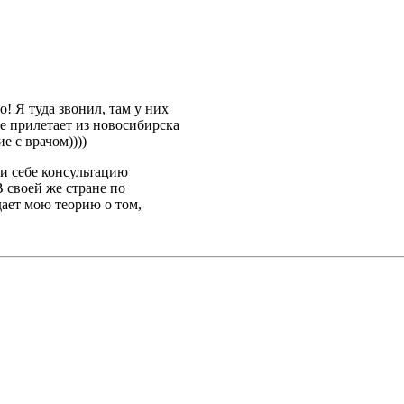
о! Я туда звонил, там у них
е прилетает из новосибирска
е с врачом))))
ми себе консультацию
В своей же стране по
дает мою теорию о том,