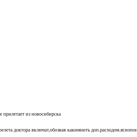
е прилетает из новосибирска
ерелета доктора включат,обозвав какимнить доп.расходом.ясноп