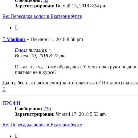
Сообщения:
32
Зарегистрирован:
Вс май 13, 2018 8:24 pm
Re: Пересадка волос в Екатеринбурге
Цитата
Сообщение
Vladimir
»
Пн июн 11, 2018 8:58 pm
Емеля
писал(а):
↑
Вс июн 10, 2018 8:27 pm
О, так ты туда тоже обращался? У меня пока руки не дош
платная не в курсе?
Ды ну, бесплатная конечно) за что платить-то? Но записываться
Вернуться
к
началу
ПРОФИ
Сообщения:
236
Зарегистрирован:
Чт май 17, 2018 5:53 am
Re: Пересадка волос в Екатеринбурге
Цитата