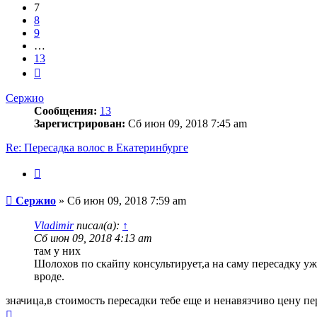
7
8
9
…
13
След.
Сержио
Сообщения:
13
Зарегистрирован:
Сб июн 09, 2018 7:45 am
Re: Пересадка волос в Екатеринбурге
Цитата
Сообщение
Сержио
»
Сб июн 09, 2018 7:59 am
Vladimir
писал(а):
↑
Сб июн 09, 2018 4:13 am
там у них
Шолохов по скайпу консультирует,а на саму пересадку уж
вроде.
значица,в стоимость пересадки тебе еще и ненавязчиво цену п
Вернуться