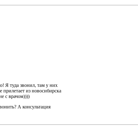
о! Я туда звонил, там у них
е прилетает из новосибирска
е с врачом))))
звонить? А консультация