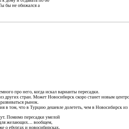
ь к дому и отдавать по 60
Ты бы не обижался а
много про него, когда искал варианты пересадки.
 из других стран. Может Новосибирск скоро станет новым центро
 развиваться рынок.
ия в том, что в Турцию дешевле долететь, чем в Новосибирск из 
едут. Помимо пересадки умелой
р для желающих… вообщем,
уже о ебургах и новосибирсках.