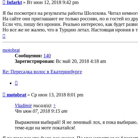
Сообщение
Infarkt
»
Вт июн 12, 2018 9:42 pm
Я бы посмотрел на результаты работы Шолохова. Читал немного
На сайте они приглашают не только россиян, но и гостей из д
Если что, пишу без иронии. Реально интересно, как будет разв
Но все же не жалею, что в Турцию летал. Настоящая ирония в т
Вернуться
к
началу
motobrat
Сообщения:
140
Зарегистрирован:
Вс май 20, 2018 4:18 am
Re: Пересадка волос в Екатеринбурге
Цитата
Сообщение
motobrat
»
Ср июн 13, 2018 8:01 pm
Vladimir
писал(а):
↑
Чт июн 07, 2018 9:15 am
Выражения выбирай! Я не ленивый лох, я пока выбираю. А
теме-иди на моте покатайся!