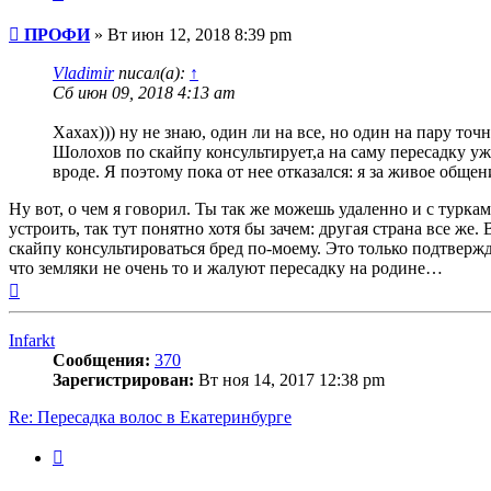
Сообщение
ПРОФИ
»
Вт июн 12, 2018 8:39 pm
Vladimir
писал(а):
↑
Сб июн 09, 2018 4:13 am
Хахах))) ну не знаю, один ли на все, но один на пару точн
Шолохов по скайпу консультирует,а на саму пересадку уж
вроде. Я поэтому пока от нее отказался: я за живое общени
Ну вот, о чем я говорил. Ты так же можешь удаленно и с турка
устроить, так тут понятно хотя бы зачем: другая страна все же. 
скайпу консультироваться бред по-моему. Это только подтверж
что земляки не очень то и жалуют пересадку на родине…
Вернуться
к
началу
Infarkt
Сообщения:
370
Зарегистрирован:
Вт ноя 14, 2017 12:38 pm
Re: Пересадка волос в Екатеринбурге
Цитата