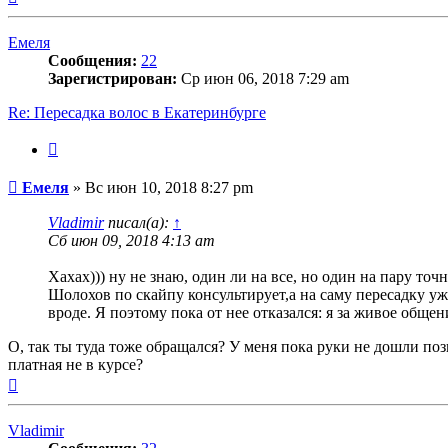
к
началу
Емеля
Сообщения:
22
Зарегистрирован:
Ср июн 06, 2018 7:29 am
Re: Пересадка волос в Екатеринбурге
Цитата
Сообщение
Емеля
»
Вс июн 10, 2018 8:27 pm
Vladimir
писал(а):
↑
Сб июн 09, 2018 4:13 am
Хахах))) ну не знаю, один ли на все, но один на пару точн
Шолохов по скайпу консультирует,а на саму пересадку уж
вроде. Я поэтому пока от нее отказался: я за живое общени
О, так ты туда тоже обращался? У меня пока руки не дошли по
платная не в курсе?
Вернуться
к
началу
Vladimir