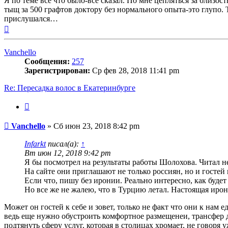
Я по теме все что было-все сказал. По мне цепляться за близост
тыщ за 500 графтов доктору без нормального опыта-это глупо. 
прислушался…
Вернуться
к
началу
Vanchello
Сообщения:
257
Зарегистрирован:
Ср фев 28, 2018 11:41 pm
Re: Пересадка волос в Екатеринбурге
Цитата
Сообщение
Vanchello
»
Сб июн 23, 2018 8:42 pm
Infarkt
писал(а):
↑
Вт июн 12, 2018 9:42 pm
Я бы посмотрел на результаты работы Шолохова. Читал не
На сайте они приглашают не только россиян, но и гостей
Если что, пишу без иронии. Реально интересно, как будет
Но все же не жалею, что в Турцию летал. Настоящая ирон
Может он гостей к себе и зовет, только не факт что они к нам 
ведь еще нужно обустроить комфортное размещенеи, трансфе
подтянуть сферу услуг, которая в столицах хромает, не говоря 