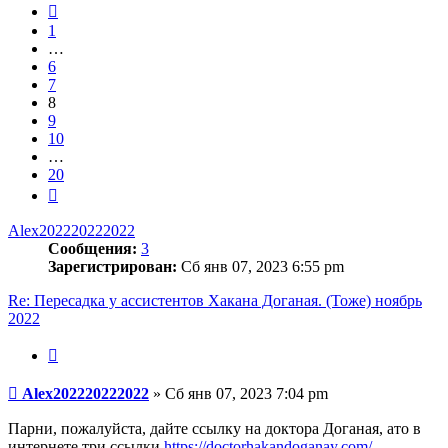
20
Пред.
1
…
6
7
8
9
10
…
20
След.
Alex202220222022
Сообщения:
3
Зарегистрирован:
Сб янв 07, 2023 6:55 pm
Re: Пересадка у ассистентов Хакана Доганая. (Тоже) ноябрь
2022
Цитата
Сообщение
Alex202220222022
»
Сб янв 07, 2023 7:04 pm
Парни, пожалуйста, дайте ссылку на доктора Доганая, ато в
интернете три ссылки
https://doctorhakandoganay.com/
,