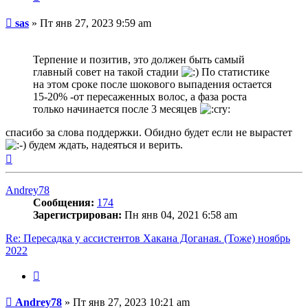
Сообщение
sas
»
Пт янв 27, 2023 9:59 am
Терпение и позитив, это должен быть самый
главный совет на такой стадии
По статистике
на этом сроке после шокового выпадения остается
15-20% -от пересаженных волос, а фаза роста
только начинается после 3 месяцев
спасибо за слова поддержки. Обидно будет если не вырастет
будем ждать, надеяться и верить.
Вернуться
к
началу
Andrey78
Сообщения:
174
Зарегистрирован:
Пн янв 04, 2021 6:58 am
Re: Пересадка у ассистентов Хакана Доганая. (Тоже) ноябрь
2022
Цитата
Сообщение
Andrey78
»
Пт янв 27, 2023 10:21 am