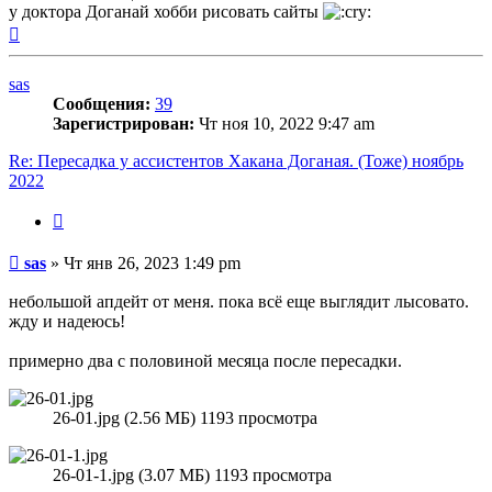
у доктора Доганай хобби рисовать сайты
Вернуться
к
началу
sas
Сообщения:
39
Зарегистрирован:
Чт ноя 10, 2022 9:47 am
Re: Пересадка у ассистентов Хакана Доганая. (Тоже) ноябрь
2022
Цитата
Сообщение
sas
»
Чт янв 26, 2023 1:49 pm
небольшой апдейт от меня. пока всё еще выглядит лысовато.
жду и надеюсь!
примерно два с половиной месяца после пересадки.
26-01.jpg (2.56 МБ) 1193 просмотра
26-01-1.jpg (3.07 МБ) 1193 просмотра