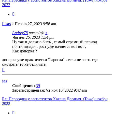
Re: Пересадка у ассистентов Хакана Доганая. (Тоже) ноябрь
2022
Цитата
Сообщение
sas
»
Пт янв 27, 2023 9:58 am
Andrey78
писал(а):
↑
Чт янв 26, 2023 1:54 pm
Ну так и должно быть , самый стремный период
почти позади , рост уже начнется вот вот .
Как донорка ?
донорка уже практически "заросла" - если не знать где
смотреть, то не отличить.
Вернуться
к
началу
sas
Сообщения:
39
Зарегистрирован:
Чт ноя 10, 2022 9:47 am
Re: Пересадка у ассистентов Хакана Доганая. (Тоже) ноябрь
2022
Цитата