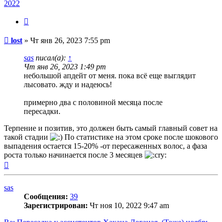
2022
Цитата
Сообщение
lost
»
Чт янв 26, 2023 7:55 pm
sas
писал(а):
↑
Чт янв 26, 2023 1:49 pm
небольшой апдейт от меня. пока всё еще выглядит
лысовато. жду и надеюсь!
примерно два с половиной месяца после
пересадки.
Терпение и позитив, это должен быть самый главный совет на
такой стадии
По статистике на этом сроке после шокового
выпадения остается 15-20% -от пересаженных волос, а фаза
роста только начинается после 3 месяцев
Вернуться
к
началу
sas
Сообщения:
39
Зарегистрирован:
Чт ноя 10, 2022 9:47 am