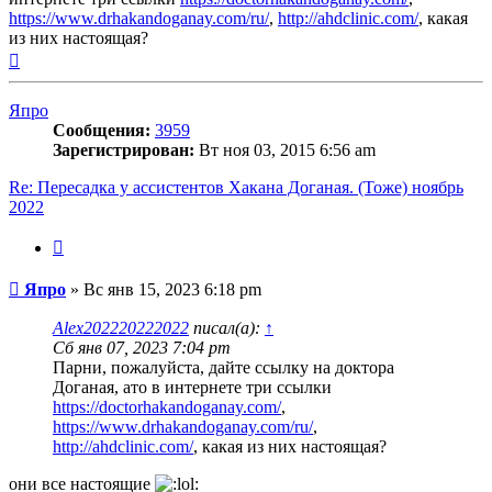
https://www.drhakandoganay.com/ru/
,
http://ahdclinic.com/
, какая
из них настоящая?
Вернуться
к
началу
Япро
Сообщения:
3959
Зарегистрирован:
Вт ноя 03, 2015 6:56 am
Re: Пересадка у ассистентов Хакана Доганая. (Тоже) ноябрь
2022
Цитата
Сообщение
Япро
»
Вс янв 15, 2023 6:18 pm
Alex202220222022
писал(а):
↑
Сб янв 07, 2023 7:04 pm
Парни, пожалуйста, дайте ссылку на доктора
Доганая, ато в интернете три ссылки
https://doctorhakandoganay.com/
,
https://www.drhakandoganay.com/ru/
,
http://ahdclinic.com/
, какая из них настоящая?
они все настоящие