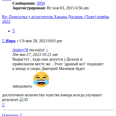
Сообщения:
3959
Зарегистрирован:
Вт ноя 03, 2015 6:56 am
Re: Пересадка у ассистентов Хакана Доганая. (Тоже) ноябрь
2022
Цитата
Сообщение
Япро
»
Сб янв 28, 2023 8:03 pm
Andrey78
писал(а):
↑
Пт янв 27, 2023 10:21 am
Вырастут , куда они денутся ) Делали в
правильном месте же . Этап ‘драный кот’ подходит
к концу и скоро Дмитрий Маликов будет
завидовать
достаточное количество чувства юмора всегда улучшает
результат
Вернуться
к
началу
Ответить