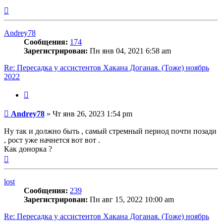
Вернуться
к
началу
Andrey78
Сообщения:
174
Зарегистрирован:
Пн янв 04, 2021 6:58 am
Re: Пересадка у ассистентов Хакана Доганая. (Тоже) ноябрь
2022
Цитата
Сообщение
Andrey78
»
Чт янв 26, 2023 1:54 pm
Ну так и должно быть , самый стремный период почти позади
, рост уже начнется вот вот .
Как донорка ?
Вернуться
к
началу
lost
Сообщения:
239
Зарегистрирован:
Пн авг 15, 2022 10:00 am
Re: Пересадка у ассистентов Хакана Доганая. (Тоже) ноябрь