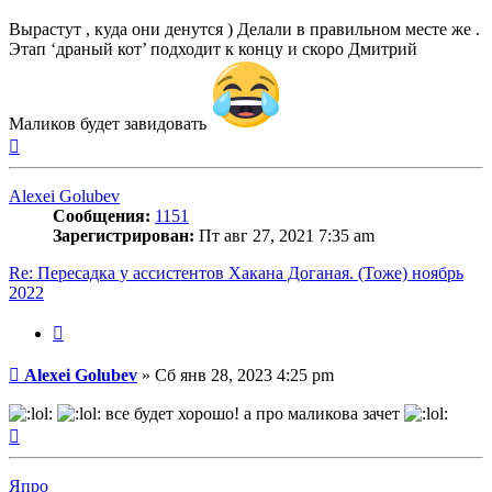
Вырастут , куда они денутся ) Делали в правильном месте же .
Этап ‘драный кот’ подходит к концу и скоро Дмитрий
Маликов будет завидовать
Вернуться
к
началу
Alexei Golubev
Сообщения:
1151
Зарегистрирован:
Пт авг 27, 2021 7:35 am
Re: Пересадка у ассистентов Хакана Доганая. (Тоже) ноябрь
2022
Цитата
Сообщение
Alexei Golubev
»
Сб янв 28, 2023 4:25 pm
все будет хорошо! а про маликова зачет
Вернуться
к
началу
Япро