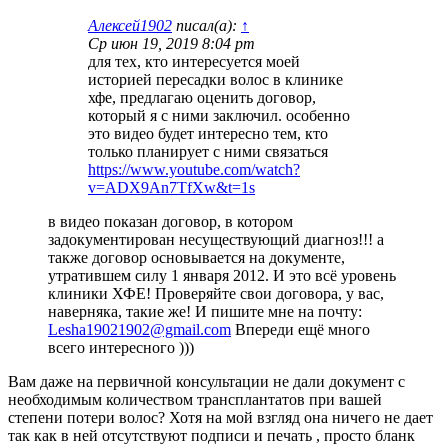
Алексей1902
писал(а):
↑
Ср июн 19, 2019 8:04 pm
для тех, кто интересуется моей
историей пересадки волос в клинике
хфе, предлагаю оценить договор,
который я с ними заключил. особенно
это видео будет интересно тем, кто
только планирует с ними связаться
https://www.youtube.com/watch?
v=ADX9An7TfXw&t=1s
в видео показан договор, в котором
задокументирован несуществующий диагноз!!! а
также договор основывается на документе,
утратившем силу 1 января 2012. И это всё уровень
клиники ХФЕ! Проверяйте свои договора, у вас,
наверняка, такие же! И пишите мне на почту:
Lesha19021902@gmail.com
Впереди ещё много
всего интересного )))
Вам даже на первичной консультации не дали документ с
необходимым количеством трансплантатов при вашей
степени потери волос? Хотя на мой взгляд она ничего не дает
так как в ней отсутствуют подписи и печать , просто бланк