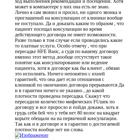
ход выполнения рекомендаций и посещений. Хотя
может в компьютере у них она есть не знаю.
Лично я сам звонил и просил, ни одного звонка и
приглашений на консультации от клиники вообще
не поступало. Да и доказать каким то образом , что
пациент посещал консультации во время
действующего договора не имеет возможности.
Разве только в том случае если проводились какие
то платные услуги. Особо отмечу , что при
пересадке HFE Basic, а судя по вашему договору
именно этот метод ,вообще отсутствует такое
понятие как консультирование или ведение
пациента, хотя в договоре как бы клиент , обязан
это исполнять. Ничего непонятно с ихней
гарантией, что она дает если отношения с
клиникой по окончанию договора прерываются Да
и в гарантии ничего не указано , до какой
плотности проведена пересадка. Скажут что
пересадили количество мифических FUшек по
договору и все проросло и пойди докажи, хоть в
грудь себя бей что у тебя нет 80 волос на квадрат
корыте обещали на на первичной консультации.
Так как и в договоре и в гарантии о достигаемой
плотности вообще нет ни слова.