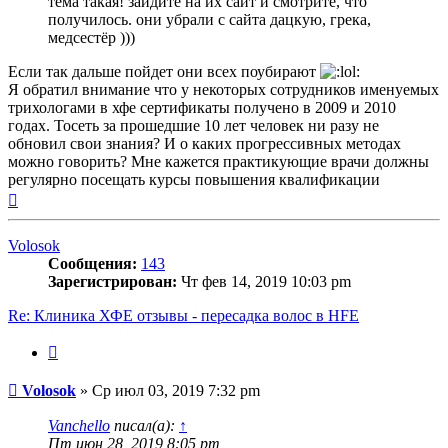
тема такая! зайдите на их сайт и смотрите, что
получилось. они убрали с сайта дацкую, грека,
медсестёр )))
Если так дальше пойдет они всех поубирают
Я обратил внимание что у некоторых сотрудников именуемых
трихологами в хфе сертификаты получено в 2009 и 2010
годах. Тосеть за прошедшие 10 лет человек ни разу не
обновил свои знания? И о каких прогрессивных методах
можно говорить? Мне кажется практикующие врачи должны
регулярно посещать курсы повышения квалификации
Вернуться
к
началу
Volosok
Сообщения:
143
Зарегистрирован:
Чт фев 14, 2019 10:03 pm
Re: Клиника ХФЕ отзывы - пересадка волос в HFE
Цитата
Сообщение
Volosok
»
Ср июл 03, 2019 7:32 pm
Vanchello
писал(а):
↑
Пт июн 28, 2019 8:05 pm