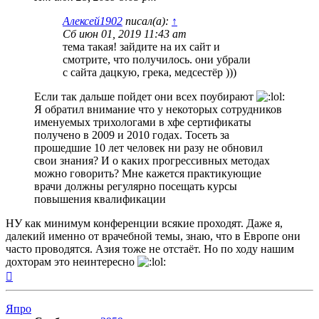
Алексей1902
писал(а):
↑
Сб июн 01, 2019 11:43 am
тема такая! зайдите на их сайт и
смотрите, что получилось. они убрали
с сайта дацкую, грека, медсестёр )))
Если так дальше пойдет они всех поубирают
Я обратил внимание что у некоторых сотрудников
именуемых трихологами в хфе сертификаты
получено в 2009 и 2010 годах. Тосеть за
прошедшие 10 лет человек ни разу не обновил
свои знания? И о каких прогрессивных методах
можно говорить? Мне кажется практикующие
врачи должны регулярно посещать курсы
повышения квалификации
НУ как минимум конференции всякие проходят. Даже я,
далекий именно от врачебной темы, знаю, что в Европе они
часто проводятся. Азия тоже не отстаёт. Но по ходу нашим
дохторам это неинтересно
Вернуться
к
началу
Япро