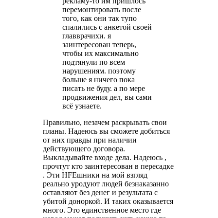
рекламу-то им пришлось
перемонтировать после
того, как они так тупо
спалились с анкетой своей
главврачихи. я
заинтересован теперь,
чтобы их максимально
подтянули по всем
нарушениям. поэтому
больше я ничего пока
писать не буду. а по мере
продвижения дел, вы сами
всё узнаете.
Правильно, незачем раскрывать свои
планы. Надеюсь вы сможете добиться
от них правды при наличии
действующего договора.
Выкладывайте входе дела. Надеюсь ,
прочтут кто заинтересован в пересадке
. Эти HFEшники на мой взгляд
реально уродуют людей безнаказанно
оставляют без денег и результата с
убитой доноркой. И таких оказывается
много. Это единственное место где