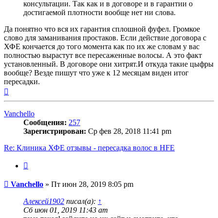
консультации. Так как и в договоре и в гарантии о
достигаемой плотности вообще нет ни слова.
Да понятно что вся их гарантия сплошной фуфел. Громкое
слово для заманивания простаков. Если действие договора с
ХФЕ кончается до того момента как по их же словам у вас
полностью вырастут все пересаженные волосы. А это факт
установленный. В договоре они хитрят.И откуда такие цыфры
вообще? Везде пишут что уже к 12 месяцам виден итог
пересадки.
Вернуться
к
началу
Vanchello
Сообщения:
257
Зарегистрирован:
Ср фев 28, 2018 11:41 pm
Re: Клиника ХФЕ отзывы - пересадка волос в HFE
Цитата
Сообщение
Vanchello
»
Пт июн 28, 2019 8:05 pm
Алексей1902
писал(а):
↑
Сб июн 01, 2019 11:43 am