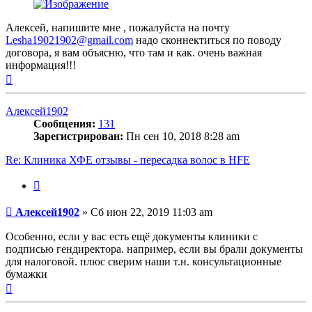
Алексей, напишите мне , пожалуйста на почту
Lesha19021902@gmail.com
надо сконнектиться по поводу
договора, я вам объясню, что там и как. очень важная
информация!!!
Вернуться
к
началу
Алексей1902
Сообщения:
131
Зарегистрирован:
Пн сен 10, 2018 8:28 am
Re: Клиника ХФЕ отзывы - пересадка волос в HFE
Цитата
Сообщение
Алексей1902
»
Сб июн 22, 2019 11:03 am
Особенно, если у вас есть ещё документы клиники с
подписью гендиректора. например, если вы брали документы
для налоговой. плюс сверим наши т.н. консультационные
бумажки
Вернуться
к
началу