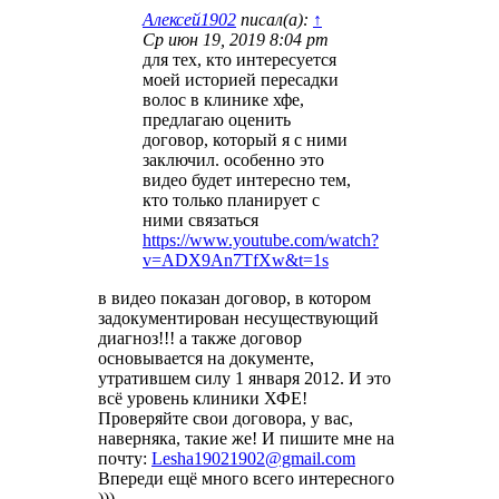
Алексей1902
писал(а):
↑
Ср июн 19, 2019 8:04 pm
для тех, кто интересуется
моей историей пересадки
волос в клинике хфе,
предлагаю оценить
договор, который я с ними
заключил. особенно это
видео будет интересно тем,
кто только планирует с
ними связаться
https://www.youtube.com/watch?
v=ADX9An7TfXw&t=1s
в видео показан договор, в котором
задокументирован несуществующий
диагноз!!! а также договор
основывается на документе,
утратившем силу 1 января 2012. И это
всё уровень клиники ХФЕ!
Проверяйте свои договора, у вас,
наверняка, такие же! И пишите мне на
почту:
Lesha19021902@gmail.com
Впереди ещё много всего интересного
)))