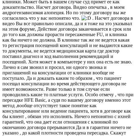
клиники. Может быть в вашем случае суд примет ее как
доказательство. Насчет договора. Видно опечатка , в моем
андрогензависимая алопеция. Но по этому договору вы же
согласились что у вас непонятно что.
. Насчет договора в
видео Вы все правильно описали, да и я тоже на это указывал
на этом форуме, Действие договора заканчивается в срок или
до того как должны прорасти пересаженные FU, и клиника
как бы ничего не должна. В клинике так же не ведется какая
то регистрация посещений консультаций и не выдаются какие
то документы, не ведется медицинская карта где доктор
поставил диагноз и ход выполнения рекомендаций и
посещений. Хотя может в компьютере у них она есть не знаю.
Лично я сам звонил и просил, ни одного звонка и
приглашений на консультации от клиники вообще не
поступало. Да и доказать каким то образом , что пациент
посещал консультации во время действующего договора не
имеет возможности. Разве только в том случае если
проводились какие то платные услуги. Особо отмечу , что при
пересадке HFE Basic, а судя по вашему договору именно этот
метод ,вообще отсутствует такое понятие как
консультирование или ведение пациента, хотя в договоре как
бы клиент , обязан это исполнять. Ничего непонятно с ихней
гарантией, что она дает если отношения с клиникой по
окончанию договора прерываются Да и в гарантии ничего не
указано , до какой плотности проведена пересадка. Скажут