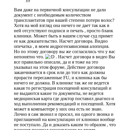
Вам даже на первичной консультации не дали
документ с необходимым количеством
трансплантатов при вашей степени потери волос?
Хотя на мой взгляд она ничего не дает так как в
ней отсутствуют подписи и печать , просто бланк
клиники. Может быть в вашем случае суд примет
ее как доказательство. Насчет договора. Видно
опечатка , в моем андрогензависимая алопеция.
Но по этому договору вы же согласились что у вас
непонятно что.
. Насчет договора в видео Вы
все правильно описали, да и я тоже на это
указывал на этом форуме, Действие договора
заканчивается в срок или до того как должны
прорасти пересаженные FU, и клиника как бы
ничего не должна. В клинике так же не ведется
какая то регистрация посещений консультаций и
не выдаются какие то документы, не ведется
медицинская карта где доктор поставил диагноз и
ход выполнения рекомендаций и посещений. Хотя
может в компьютере у них она есть не знаю.
Лично я сам звонил и просил, ни одного звонка и
приглашений на консультации от клиники вообще
не поступало. Да и доказать каким то образом , что
пациент посещал консультации во время