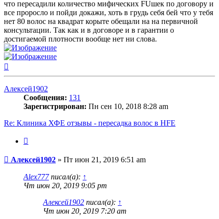
что пересадили количество мифических FUшек по договору и
все проросло и пойди докажи, хоть в грудь себя бей что у тебя
нет 80 волос на квадрат корыте обещали на на первичной
консультации. Так как и в договоре и в гарантии о
достигаемой плотности вообще нет ни слова.
Вернуться
к
началу
Алексей1902
Сообщения:
131
Зарегистрирован:
Пн сен 10, 2018 8:28 am
Re: Клиника ХФЕ отзывы - пересадка волос в HFE
Цитата
Сообщение
Алексей1902
»
Пт июн 21, 2019 6:51 am
Alex777
писал(а):
↑
Чт июн 20, 2019 9:05 pm
Алексей1902
писал(а):
↑
Чт июн 20, 2019 7:20 am