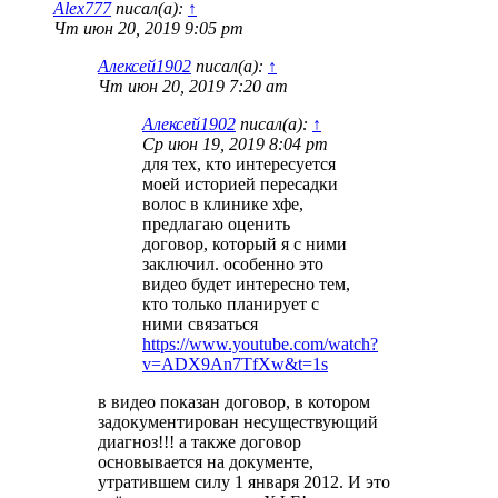
Alex777
писал(а):
↑
Чт июн 20, 2019 9:05 pm
Алексей1902
писал(а):
↑
Чт июн 20, 2019 7:20 am
Алексей1902
писал(а):
↑
Ср июн 19, 2019 8:04 pm
для тех, кто интересуется
моей историей пересадки
волос в клинике хфе,
предлагаю оценить
договор, который я с ними
заключил. особенно это
видео будет интересно тем,
кто только планирует с
ними связаться
https://www.youtube.com/watch?
v=ADX9An7TfXw&t=1s
в видео показан договор, в котором
задокументирован несуществующий
диагноз!!! а также договор
основывается на документе,
утратившем силу 1 января 2012. И это