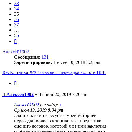
33
34
35
36
37
…
55
След.
Алексей1902
Сообщения:
131
Зарегистрирован:
Пн сен 10, 2018 8:28 am
Re: Клиника ХФЕ отзывы - пересадка волос в HFE
Цитата
Сообщение
Алексей1902
»
Чт июн 20, 2019 7:20 am
Алексей1902
писал(а):
↑
Ср июн 19, 2019 8:04 pm
для тех, кто интересуется моей историей
пересадки волос в клинике хфе, предлагаю
оценить договор, который я с ними заключил.
особенно это видео будет интересно тем, кто