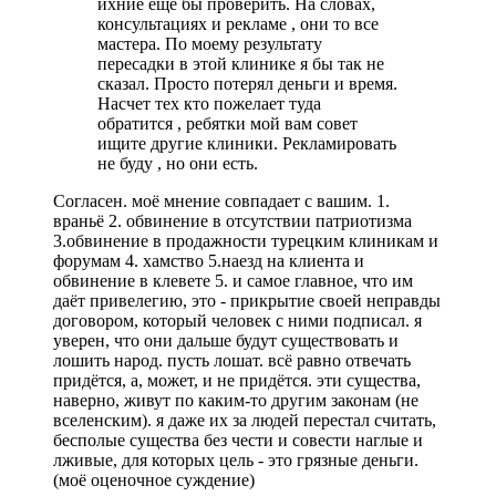
ихние еще бы проверить. На словах,
консультациях и рекламе , они то все
мастера. По моему результату
пересадки в этой клинике я бы так не
сказал. Просто потерял деньги и время.
Насчет тех кто пожелает туда
обратится , ребятки мой вам совет
ищите другие клиники. Рекламировать
не буду , но они есть.
Согласен. моё мнение совпадает с вашим. 1.
враньё 2. обвинение в отсутствии патриотизма
3.обвинение в продажности турецким клиникам и
форумам 4. хамство 5.наезд на клиента и
обвинение в клевете 5. и самое главное, что им
даёт привелегию, это - прикрытие своей неправды
договором, который человек с ними подписал. я
уверен, что они дальше будут существовать и
лошить народ. пусть лошат. всё равно отвечать
придётся, а, может, и не придётся. эти существа,
наверно, живут по каким-то другим законам (не
вселенским). я даже их за людей перестал считать,
бесполые существа без чести и совести наглые и
лживые, для которых цель - это грязные деньги.
(моё оценочное суждение)