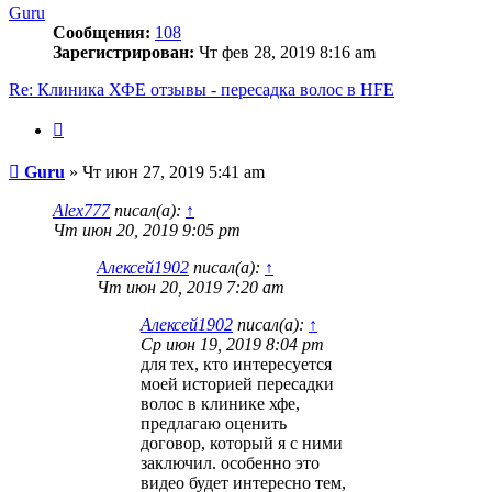
Guru
Сообщения:
108
Зарегистрирован:
Чт фев 28, 2019 8:16 am
Re: Клиника ХФЕ отзывы - пересадка волос в HFE
Цитата
Сообщение
Guru
»
Чт июн 27, 2019 5:41 am
Alex777
писал(а):
↑
Чт июн 20, 2019 9:05 pm
Алексей1902
писал(а):
↑
Чт июн 20, 2019 7:20 am
Алексей1902
писал(а):
↑
Ср июн 19, 2019 8:04 pm
для тех, кто интересуется
моей историей пересадки
волос в клинике хфе,
предлагаю оценить
договор, который я с ними
заключил. особенно это
видео будет интересно тем,