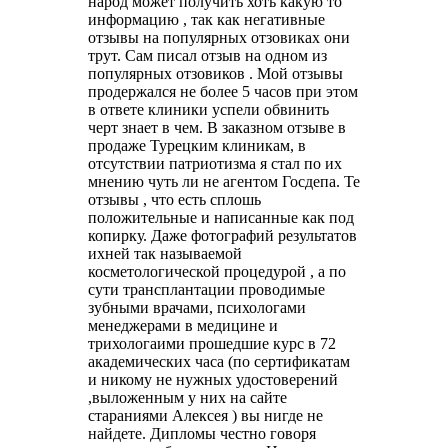
народ может получить хоть какую то
информацию , так как негативные
отзывы на популярных отзовиках они
трут. Сам писал отзыв на одном из
популярных отзовиков . Мой отзывы
продержался не более 5 часов при этом
в ответе клиники успели обвинить
черт знает в чем. В заказном отзыве в
продаже Турецким клиникам, в
отсутствии патриотизма я стал по их
мнению чуть ли не агентом Госдепа. Те
отзывы , что есть сплошь
положительные и написанные как под
копирку. Даже фотографий результатов
ихней так называемой
косметологической процедурой , а по
сути трансплантации проводимые
зубными врачами, психологами
менеджерами в медицине и
трихологаими прошедшие курс в 72
академических часа (по сертификатам
и никому не нужных удостоверений
,выложенным у них на сайте
стараниями Алексея ) вы нигде не
найдете. Дипломы честно говоря