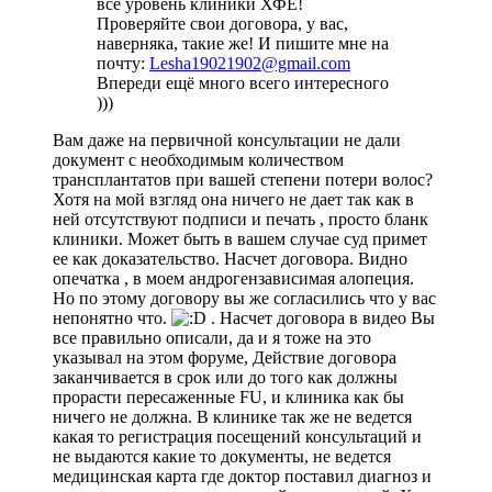
всё уровень клиники ХФЕ!
Проверяйте свои договора, у вас,
наверняка, такие же! И пишите мне на
почту:
Lesha19021902@gmail.com
Впереди ещё много всего интересного
)))
Вам даже на первичной консультации не дали
документ с необходимым количеством
трансплантатов при вашей степени потери волос?
Хотя на мой взгляд она ничего не дает так как в
ней отсутствуют подписи и печать , просто бланк
клиники. Может быть в вашем случае суд примет
ее как доказательство. Насчет договора. Видно
опечатка , в моем андрогензависимая алопеция.
Но по этому договору вы же согласились что у вас
непонятно что.
. Насчет договора в видео Вы
все правильно описали, да и я тоже на это
указывал на этом форуме, Действие договора
заканчивается в срок или до того как должны
прорасти пересаженные FU, и клиника как бы
ничего не должна. В клинике так же не ведется
какая то регистрация посещений консультаций и
не выдаются какие то документы, не ведется
медицинская карта где доктор поставил диагноз и