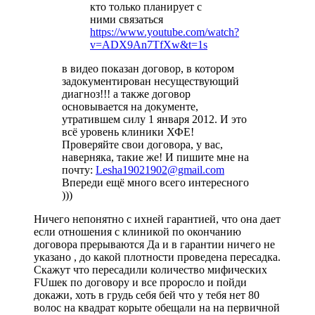
кто только планирует с
ними связаться
https://www.youtube.com/watch?
v=ADX9An7TfXw&t=1s
в видео показан договор, в котором
задокументирован несуществующий
диагноз!!! а также договор
основывается на документе,
утратившем силу 1 января 2012. И это
всё уровень клиники ХФЕ!
Проверяйте свои договора, у вас,
наверняка, такие же! И пишите мне на
почту:
Lesha19021902@gmail.com
Впереди ещё много всего интересного
)))
Ничего непонятно с ихней гарантией, что она дает
если отношения с клиникой по окончанию
договора прерываются Да и в гарантии ничего не
указано , до какой плотности проведена пересадка.
Скажут что пересадили количество мифических
FUшек по договору и все проросло и пойди
докажи, хоть в грудь себя бей что у тебя нет 80
волос на квадрат корыте обещали на на первичной