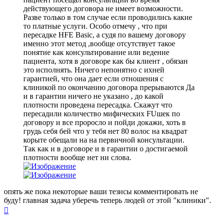
действующего договора не имеет возможности.
Разве только в том случае если проводились какие
то платные услуги. Особо отмечу , что при
пересадке HFE Basic, а судя по вашему договору
именно этот метод ,вообще отсутствует такое
понятие как консультирование или ведение
пациента, хотя в договоре как бы клиент , обязан
это исполнять. Ничего непонятно с ихней
гарантией, что она дает если отношения с
клиникой по окончанию договора прерываются Да
и в гарантии ничего не указано , до какой
плотности проведена пересадка. Скажут что
пересадили количество мифических FUшек по
договору и все проросло и пойди докажи, хоть в
грудь себя бей что у тебя нет 80 волос на квадрат
корыте обещали на на первичной консультации.
Так как и в договоре и в гарантии о достигаемой
плотности вообще нет ни слова.
опять же пока некоторые ваши тезисы комментировать не
буду! главная задача уберечь теперь людей от этой "клиники".
Вернуться
к