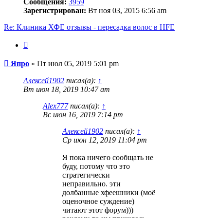
Сообщения:
3959
Зарегистрирован:
Вт ноя 03, 2015 6:56 am
Re: Клиника ХФЕ отзывы - пересадка волос в HFE
Цитата
Сообщение
Япро
»
Пт июл 05, 2019 5:01 pm
Алексей1902
писал(а):
↑
Вт июн 18, 2019 10:47 am
Alex777
писал(а):
↑
Вс июн 16, 2019 7:14 pm
Алексей1902
писал(а):
↑
Ср июн 12, 2019 11:04 pm
Я пока ничего сообщать не
буду, потому что это
стратегически
неправильно. эти
долбанные хфеешники (моё
оценочное суждение)
читают этот форум)))