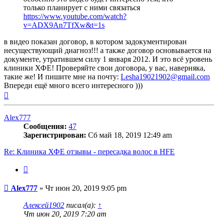
только планирует с ними связаться
https://www.youtube.com/watch?
v=ADX9An7TfXw&t=1s
в видео показан договор, в котором задокументирован
несуществующий диагноз!!! а также договор основывается на
документе, утратившем силу 1 января 2012. И это всё уровень
клиники ХФЕ! Проверяйте свои договора, у вас, наверняка,
такие же! И пишите мне на почту:
Lesha19021902@gmail.com
Впереди ещё много всего интересного )))
Вернуться
к
началу
Alex777
Сообщения:
47
Зарегистрирован:
Сб май 18, 2019 12:49 am
Re: Клиника ХФЕ отзывы - пересадка волос в HFE
Цитата
Сообщение
Alex777
»
Чт июн 20, 2019 9:05 pm
Алексей1902
писал(а):
↑
Чт июн 20, 2019 7:20 am