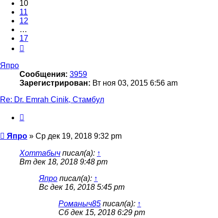
10
11
12
…
17
След.
Япро
Сообщения:
3959
Зарегистрирован:
Вт ноя 03, 2015 6:56 am
Re: Dr. Emrah Cinik, Стамбул
Цитата
Сообщение
Япро
»
Ср дек 19, 2018 9:32 pm
Хоттабыч
писал(а):
↑
Вт дек 18, 2018 9:48 pm
Япро
писал(а):
↑
Вс дек 16, 2018 5:45 pm
Романыч85
писал(а):
↑
Сб дек 15, 2018 6:29 pm