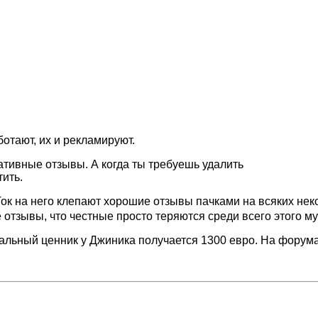
отают, их и рекламируют.
гативные отзывы. А когда ты требуешь удалить
тить.
ок на него клепают хорошие отзывы пачками на всяких нек
 отзывы, что честные просто теряются среди всего этого м
альный ценник у Джиника получается 1300 евро. На форумах