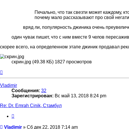
Печально, что так свезти может каждому, кт
почему мало рассказывают про свой негати
вряд ли, популярность джиника очень преувелич
один чувак пишет, что с ним вместе 9 челов пересажив
скорее всего, на определенном этапе джиник продавал ре
скрин.jpg (49.38 КБ) 1827 просмотров
Вернуться
к
началу
Vladimir
Сообщения:
32
Зарегистрирован:
Вс май 13, 2018 8:24 pm
Re: Dr. Emrah Cinik, Стамбул
Цитата
Сообщение
Vladimir
»
Сб дек 22, 2018 7:14 am