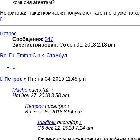
комисия агентам?
Не фиговая такая комиссия получается. агент его уже по ход
Вернуться
к
началу
Петрос
Сообщения:
247
Зарегистрирован:
Сб сен 01, 2018 2:18 pm
Re: Dr. Emrah Cinik, Стамбул
Цитата
Сообщение
Петрос
»
Пт янв 04, 2019 11:45 pm
Macho
писал(а):
↑
Чт дек 27, 2018 8:58 am
Петрос
писал(а):
↑
Вт дек 25, 2018 8:54 pm
Vladimir
писал(а):
↑
Сб дек 22, 2018 7:14 am
Джиник кстати тоже грешит подобными пло