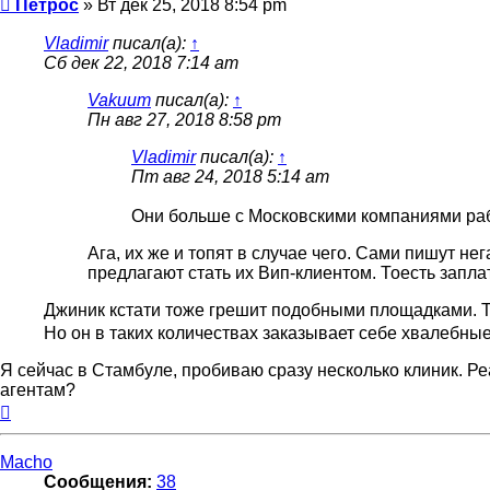
Сообщение
Петрос
»
Вт дек 25, 2018 8:54 pm
Vladimir
писал(а):
↑
Сб дек 22, 2018 7:14 am
Vakuum
писал(а):
↑
Пн авг 27, 2018 8:58 pm
Vladimir
писал(а):
↑
Пт авг 24, 2018 5:14 am
Они больше с Московскими компаниями раб
Ага, их же и топят в случае чего. Сами пишут не
предлагают стать их Вип-клиентом. Тоесть запла
Джиник кстати тоже грешит подобными площадками. Т
Но он в таких количествах заказывает себе хвалебные
Я сейчас в Стамбуле, пробиваю сразу несколько клиник. Ре
агентам?
Вернуться
к
началу
Macho
Сообщения:
38