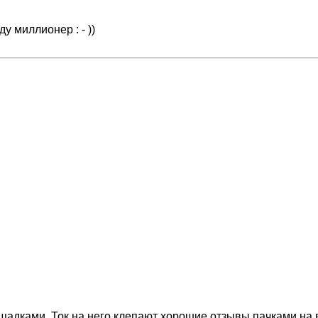
у миллионер : - ))
щадками. Ток на него клепают хорошие отзывы пачками на 