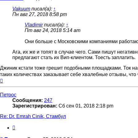
Vakuum
писал(а):
↑
Пн авг 27, 2018 8:58 pm
Vladimir
писал(а):
↑
Пт авг 24, 2018 5:14 am
Они больше с Московскими компаниями работают
Ага, их же и топят в случае чего. Сами пишут негатив
предлагают стать их Вип-клиентом. Тоесть заплатить.
Джиник кстати тоже грешит подобными площадками. Ток на
таких количествах заказывает себе хвалебные отзывы, что
Вернуться
к
началу
Петрос
Сообщения:
247
Зарегистрирован:
Сб сен 01, 2018 2:18 pm
Re: Dr. Emrah Cinik, Стамбул
Цитата