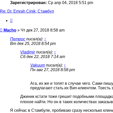
Зарегистрирован:
Ср апр 04, 2018 5:51 pm
Re: Dr. Emrah Cinik, Стамбул
Цитата
Сообщение
Macho
»
Чт дек 27, 2018 8:58 am
Петрос
писал(а):
↑
Вт дек 25, 2018 8:54 pm
Vladimir
писал(а):
↑
Сб дек 22, 2018 7:14 am
Vakuum
писал(а):
↑
Пн авг 27, 2018 8:58 pm
Ага, их же и топят в случае чего. Сами пи
предлагают стать их Вип-клиентом. Тоесть 
Джиник кстати тоже грешит подобными площадка
плохое найти. Но он в таких количествах заказы
Я сейчас в Стамбуле, пробиваю сразу несколько клини