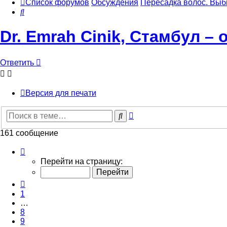
Список форумов
Обсуждения
Пересадка волос. Выб
Поиск
Dr. Emrah Cinik, Стамбул – 
Ответить
Версия для печати
Расширенный
Поиск
поиск
161 сообщение
Страница
10
Перейти на страницу:
из
17
Пред.
1
…
8
9