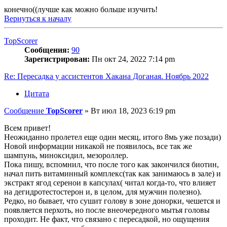
конечно((лучше как можно больше изучить!
Вернуться к началу
TopScorer
Сообщения:
90
Зарегистрирован:
Пн окт 24, 2022 7:14 pm
Re: Пересадка у ассистентов Хакана Доганая. Ноябрь 2022
Цитата
Сообщение
TopScorer
»
Вт июл 18, 2023 6:19 pm
Всем привет!
Неожиданно пролетел еще один месяц, итого 8мь уже позади)
Новой информации никакой не появилось, все так же
шампунь, миноксидил, мезороллер.
Пока пишу, вспомнил, что после того как закончился биотин,
начал пить витаминный комплекс(так как занимаюсь в зале) и
экстракт ягод серенои в капсулах( читал когда-то, что влияет
на дегидротестостерон и, в целом, для мужчин полезно).
Редко, но бывает, что сушит голову в зоне донорки, чешется и
появляется перхоть, но после внеочередного мытья головы
проходит. Не факт, что связано с пересадкой, но ощущения