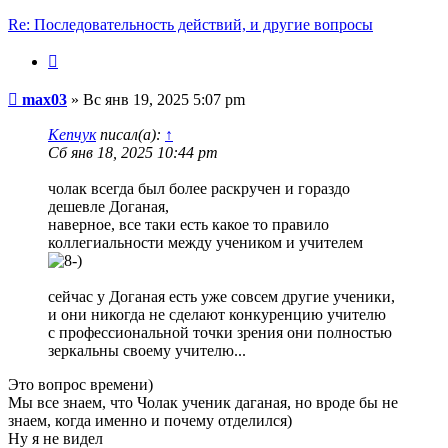
Re: Последовательность действий, и другие вопросы
Цитата
Сообщение
max03
»
Вс янв 19, 2025 5:07 pm
Кепчук
писал(а):
↑
Сб янв 18, 2025 10:44 pm
чолак всегда был более раскручен и гораздо
дешевле Доганая,
наверное, все таки есть какое то правило
коллегиальности между учеником и учителем
сейчас у Доганая есть уже совсем другие ученики,
и они никогда не сделают конкуренцию учителю
с профессиональной точки зрения они полностью
зеркальны своему учителю...
Это вопрос времени)
Мы все знаем, что Чолак ученик даганая, но вроде бы не
знаем, когда именно и почему отделился)
Ну я не видел