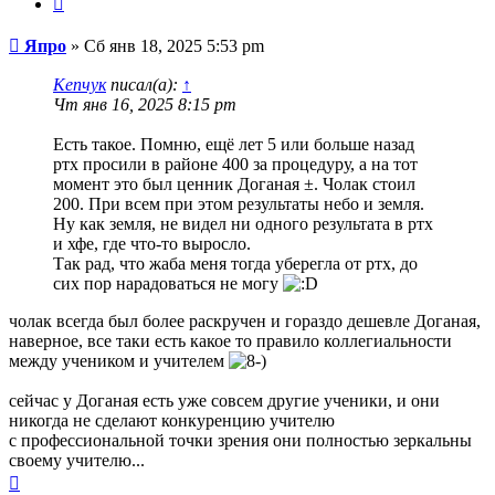
Сообщение
Япро
»
Сб янв 18, 2025 5:53 pm
Кепчук
писал(а):
↑
Чт янв 16, 2025 8:15 pm
Есть такое. Помню, ещё лет 5 или больше назад
ртх просили в районе 400 за процедуру, а на тот
момент это был ценник Доганая ±. Чолак стоил
200. При всем при этом результаты небо и земля.
Ну как земля, не видел ни одного результата в ртх
и хфе, где что-то выросло.
Так рад, что жаба меня тогда уберегла от ртх, до
сих пор нарадоваться не могу
чолак всегда был более раскручен и гораздо дешевле Доганая,
наверное, все таки есть какое то правило коллегиальности
между учеником и учителем
сейчас у Доганая есть уже совсем другие ученики, и они
никогда не сделают конкуренцию учителю
с профессиональной точки зрения они полностью зеркальны
своему учителю...
Вернуться