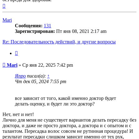
Вернуться
к
началу
Mari
Сообщения:
131
Зарегистрирован:
Пт янв 08, 2021 2:17 am
Re: Последовательность действий, и другие вопросы
Цитата
Сообщение
Mari
»
Ср янв 22, 2025 7:42 pm
Япро
писал(а):
↑
Чт дек 05, 2024 7:55 pm
все зависит от того, какой именно доктор будет
делать оценку, и будет ли это доктор?
Нет, нет и нет!
Лично для меня не существует вариантов делать пересадку без
доктора, и даже не просто доктора, а доктора и с опытом и с
талантом. Пересадка волос совсем не рутинная процедура! И
результат пересадки слишком зависит именно от тех рук,