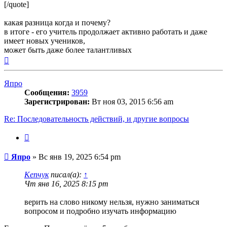
[/quote]
какая разница когда и почему?
в итоге - его учитель продолжает активно работать и даже
имеет новых учеников,
может быть даже более талантливых
Вернуться
к
началу
Япро
Сообщения:
3959
Зарегистрирован:
Вт ноя 03, 2015 6:56 am
Re: Последовательность действий, и другие вопросы
Цитата
Сообщение
Япро
»
Вс янв 19, 2025 6:54 pm
Кепчук
писал(а):
↑
Чт янв 16, 2025 8:15 pm
верить на слово никому нельзя, нужно заниматься
вопросом и подробно изучать информацию