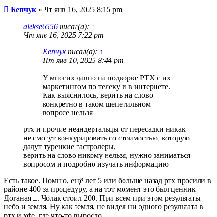
Сообщение
Кепчук
»
Чт янв 16, 2025 8:15 pm
alekse6556
писал(а):
↑
Чт янв 16, 2025 7:22 pm
Кепчук
писал(а):
↑
Пт янв 10, 2025 8:44 pm
У многих давно на подкорке РТХ с их
маркетингом по телеку и в интернете.
Как выяснилось, верить на слово
конкретно в таком щепетильном
вопросе нельзя
ртх и прочие неандертальцы от пересадки никак
не смогут конкурировать со стоимостью, которую
дадут турецкие гастролеры,
верить на слово никому нельзя, нужно заниматься
вопросом и подробно изучать информацию
Есть такое. Помню, ещё лет 5 или больше назад ртх просили в
районе 400 за процедуру, а на тот момент это был ценник
Доганая ±. Чолак стоил 200. При всем при этом результаты
небо и земля. Ну как земля, не видел ни одного результата в
ртх и хфе, где что-то выросло.