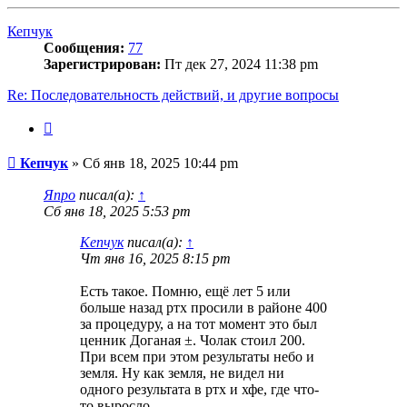
к
началу
Кепчук
Сообщения:
77
Зарегистрирован:
Пт дек 27, 2024 11:38 pm
Re: Последовательность действий, и другие вопросы
Цитата
Сообщение
Кепчук
»
Сб янв 18, 2025 10:44 pm
Япро
писал(а):
↑
Сб янв 18, 2025 5:53 pm
Кепчук
писал(а):
↑
Чт янв 16, 2025 8:15 pm
Есть такое. Помню, ещё лет 5 или
больше назад ртх просили в районе 400
за процедуру, а на тот момент это был
ценник Доганая ±. Чолак стоил 200.
При всем при этом результаты небо и
земля. Ну как земля, не видел ни
одного результата в ртх и хфе, где что-
то выросло.