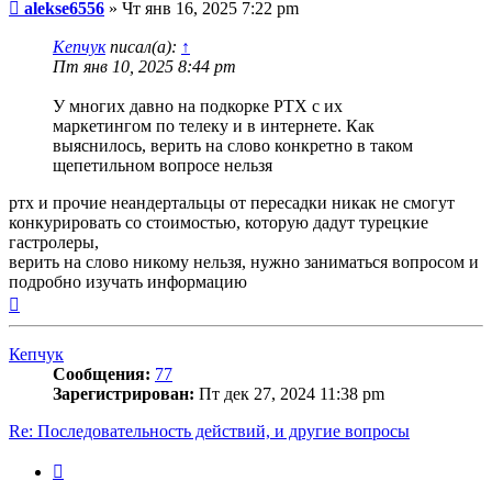
Сообщение
alekse6556
»
Чт янв 16, 2025 7:22 pm
Кепчук
писал(а):
↑
Пт янв 10, 2025 8:44 pm
У многих давно на подкорке РТХ с их
маркетингом по телеку и в интернете. Как
выяснилось, верить на слово конкретно в таком
щепетильном вопросе нельзя
ртх и прочие неандертальцы от пересадки никак не смогут
конкурировать со стоимостью, которую дадут турецкие
гастролеры,
верить на слово никому нельзя, нужно заниматься вопросом и
подробно изучать информацию
Вернуться
к
началу
Кепчук
Сообщения:
77
Зарегистрирован:
Пт дек 27, 2024 11:38 pm
Re: Последовательность действий, и другие вопросы
Цитата