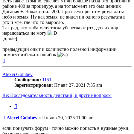
Есть такое. Помню, ещё лет 5 или больше назад ртх просили в
районе 400 за процедуру, а на тот момент это был ценник
Доганая ±. Чолак стоил 200. При всем при этом результаты
небо и земля. Ну как земля, не видел ни одного результата в
ртх и хфе, где что-то выросло.
Так рад, что жаба меня тогда уберегла от ртх, до сих пор
нарадоваться не могу
[/quote]
предыдущий опыт и количество полезной информации
помогут избежать ошибок
Вернуться
к
началу
Alexei Golubev
Сообщения:
1151
Зарегистрирован:
Пт авг 27, 2021 7:35 am
Re: Последовательность действий, и другие вопросы
Цитата
Сообщение
Alexei Golubev
»
Пн янв 20, 2025 11:00 am
если поизучать форум - точно можно попасть в нужные руки,
без вреда для здоровья.