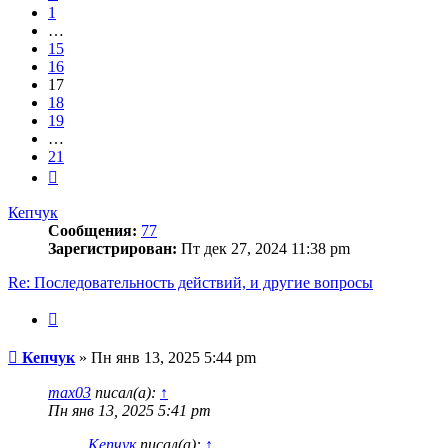
1
…
15
16
17
18
19
…
21
След.
Кепчук
Сообщения:
77
Зарегистрирован:
Пт дек 27, 2024 11:38 pm
Re: Последовательность действий, и другие вопросы
Цитата
Сообщение
Кепчук
»
Пн янв 13, 2025 5:44 pm
max03
писал(а):
↑
Пн янв 13, 2025 5:41 pm
Кепчук
писал(а):
↑