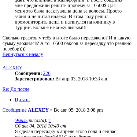
мне предложили решить пробему за 10500$ Для
меня это была неактуальна цена за волосы. Просто
забил и не питал надежд. В этом году решил
промониторить цены и наткнулся на клинику в
Турции. Больше не хожу лысым!!!
Сколько графтов у тебя в итоге было пересажено? И в какую
сумму уложился? А то 10500 баксов за пересадку это реально
перебор))))
Вернуться к началу
ALEXEY
Сообщения:
226
Зарегистрирован:
Вт апр 03, 2018 10:33 am
Re: До после
Цитата
Сообщение
ALEXEY
»
Вс авг 05, 2018 3:08 pm
Эмиль
писал(а):
↑
Сб авг 04, 2018 10:40 am
Я сделал пересадку в апреле этого года и сейчас
уже результат бомба!!!! Сам работаю