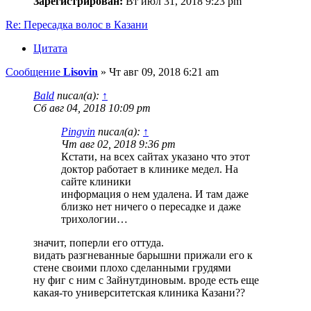
Зарегистрирован:
Вт июл 31, 2018 9:23 pm
Re: Пересадка волос в Казани
Цитата
Сообщение
Lisovin
»
Чт авг 09, 2018 6:21 am
Bald
писал(а):
↑
Сб авг 04, 2018 10:09 pm
Pingvin
писал(а):
↑
Чт авг 02, 2018 9:36 pm
Кстати, на всех сайтах указано что этот
доктор работает в клинике медел. На
сайте клиники
информация о нем удалена. И там даже
близко нет ничего о пересадке и даже
трихологии…
значит, поперли его оттуда.
видать разгневанные барышни прижали его к
стене своими плохо сделанными грудями
ну фиг с ним с Зайнутдиновым. вроде есть еще
какая-то университетская клиника Казани??