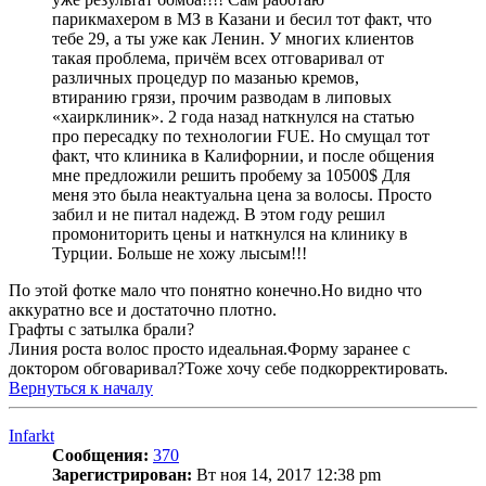
парикмахером в МЗ в Казани и бесил тот факт, что
тебе 29, а ты уже как Ленин. У многих клиентов
такая проблема, причём всех отговаривал от
различных процедур по мазанью кремов,
втиранию грязи, прочим разводам в липовых
«хаирклиник». 2 года назад наткнулся на статью
про пересадку по технологии FUE. Но смущал тот
факт, что клиника в Калифорнии, и после общения
мне предложили решить пробему за 10500$ Для
меня это была неактуальна цена за волосы. Просто
забил и не питал надежд. В этом году решил
промониторить цены и наткнулся на клинику в
Турции. Больше не хожу лысым!!!
По этой фотке мало что понятно конечно.Но видно что
аккуратно все и достаточно плотно.
Графты с затылка брали?
Линия роста волос просто идеальная.Форму заранее с
доктором обговаривал?Тоже хочу себе подкорректировать.
Вернуться к началу
Infarkt
Сообщения:
370
Зарегистрирован:
Вт ноя 14, 2017 12:38 pm