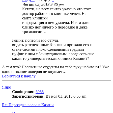
Чт авг 02, 2018 9:36 pm
Кстати, на всех сайтах указано что этот
доктор работает в клинике медел. На
сайте клиники
информация о нем удалена. И там даже
близко нет ничего о пересадке и даже
трихологии…
значит, поперли его оттуда.
видать разгневанные барышни прижали его к
стене своими плохо сделанными грудями
ну фиг с ним с Зайнутдиновым. вроде есть еще
какая-то университетская клиника Казани??
А там что? Неопытные студенты на тебе руку набивают? Уже
одно название доверия не внушает…
Вернуться к началу
Япро
Сообщения:
3966
Зарегистрирован:
Вт ноя 03, 2015 6:56 am
Re: Пересадка волос в Казани