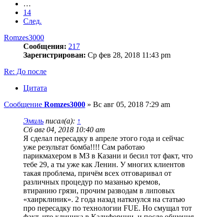
…
14
След.
Romzes3000
Сообщения:
217
Зарегистрирован:
Ср фев 28, 2018 11:43 pm
Re: До после
Цитата
Сообщение
Romzes3000
»
Вс авг 05, 2018 7:29 am
Эмиль
писал(а):
↑
Сб авг 04, 2018 10:40 am
Я сделал пересадку в апреле этого года и сейчас
уже результат бомба!!!! Сам работаю
парикмахером в МЗ в Казани и бесил тот факт, что
тебе 29, а ты уже как Ленин. У многих клиентов
такая проблема, причём всех отговаривал от
различных процедур по мазанью кремов,
втиранию грязи, прочим разводам в липовых
«хаирклиник». 2 года назад наткнулся на статью
про пересадку по технологии FUE. Но смущал тот
факт, что клиника в Калифорнии, и после общения