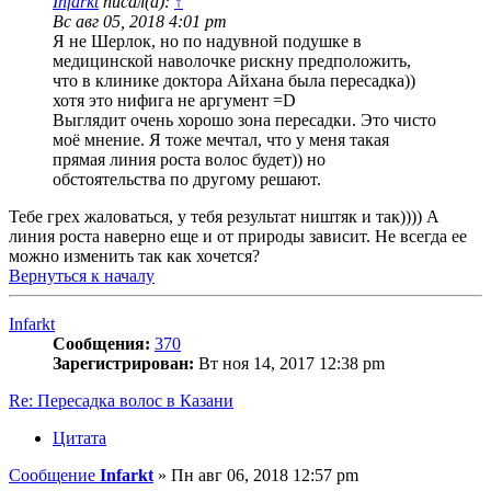
Infarkt
писал(а):
↑
Вс авг 05, 2018 4:01 pm
Я не Шерлок, но по надувной подушке в
медицинской наволочке рискну предположить,
что в клинике доктора Айхана была пересадка))
хотя это нифига не аргумент =D
Выглядит очень хорошо зона пересадки. Это чисто
моё мнение. Я тоже мечтал, что у меня такая
прямая линия роста волос будет)) но
обстоятельства по другому решают.
Тебе грех жаловаться, у тебя результат ништяк и так)))) А
линия роста наверно еще и от природы зависит. Не всегда ее
можно изменить так как хочется?
Вернуться к началу
Infarkt
Сообщения:
370
Зарегистрирован:
Вт ноя 14, 2017 12:38 pm
Re: Пересадка волос в Казани
Цитата
Сообщение
Infarkt
»
Пн авг 06, 2018 12:57 pm