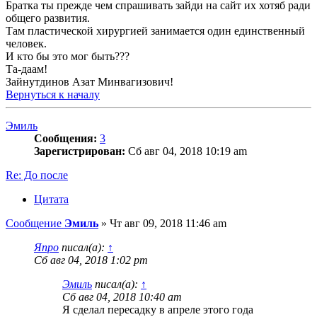
Братка ты прежде чем спрашивать зайди на сайт их хотяб ради
общего развития.
Там пластической хирургией занимается один единственный
человек.
И кто бы это мог быть???
Та-даам!
Зайнутдинов Азат Минвагизович!
Вернуться к началу
Эмиль
Сообщения:
3
Зарегистрирован:
Сб авг 04, 2018 10:19 am
Re: До после
Цитата
Сообщение
Эмиль
»
Чт авг 09, 2018 11:46 am
Япро
писал(а):
↑
Сб авг 04, 2018 1:02 pm
Эмиль
писал(а):
↑
Сб авг 04, 2018 10:40 am
Я сделал пересадку в апреле этого года