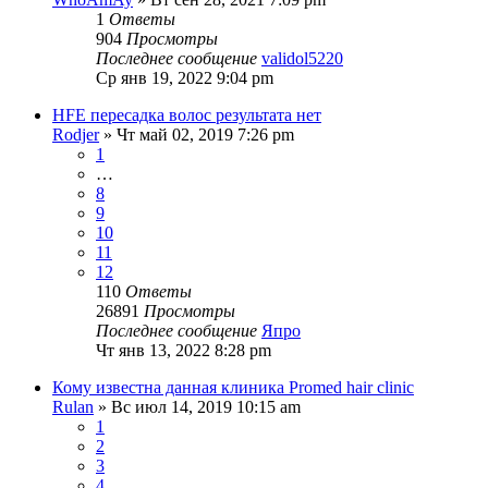
1
Ответы
904
Просмотры
Последнее сообщение
validol5220
Ср янв 19, 2022 9:04 pm
HFE пересадка волос результата нет
Rodjer
» Чт май 02, 2019 7:26 pm
1
…
8
9
10
11
12
110
Ответы
26891
Просмотры
Последнее сообщение
Япро
Чт янв 13, 2022 8:28 pm
Кому известна данная клиника Promed hair clinic
Rulan
» Вс июл 14, 2019 10:15 am
1
2
3
4